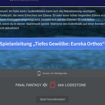
euert. Im Falle eines Systemfehlers kann sich die Aktualisierung verzögern.
Punktzahl, die beim Erreichen von Ebene 30 oder einer höher liegenden Ebene erzi
e beim Einloggen angezeigt wird, bezieht sich auf die Ebenen 30 und höher.
ert, wenn du in deiner Stammwelt spielst. Während des Aufenthalts auf einer fremd
ht aktualisiert.
Version für Mobilgeräte
Spiel herunterladen