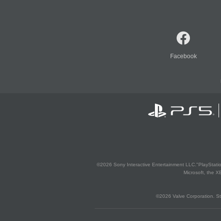
Facebook
©2026 Sony Interactive Entertainment LLC."PlayStation
Microsoft, the 
©2026 Valve Corporation. St