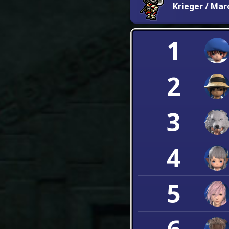
Krieger / Ma
1
2
3
4
5