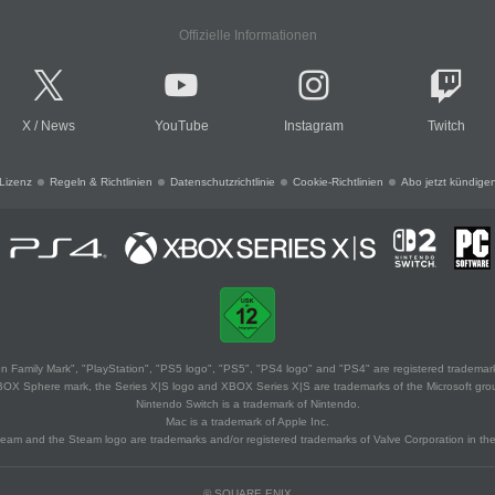
Offizielle Informationen
X
/
News
YouTube
Instagram
Twitch
Lizenz
Regeln & Richtlinien
Datenschutzrichtlinie
Cookie-Richtlinien
Abo jetzt kündige
 Family Mark", "PlayStation", "PS5 logo", "PS5", "PS4 logo" and "PS4" are registered trademark
XBOX Sphere mark, the Series X|S logo and XBOX Series X|S are trademarks of the Microsoft gro
Nintendo Switch is a trademark of Nintendo.
Mac is a trademark of Apple Inc.
eam and the Steam logo are trademarks and/or registered trademarks of Valve Corporation in the 
© SQUARE ENIX