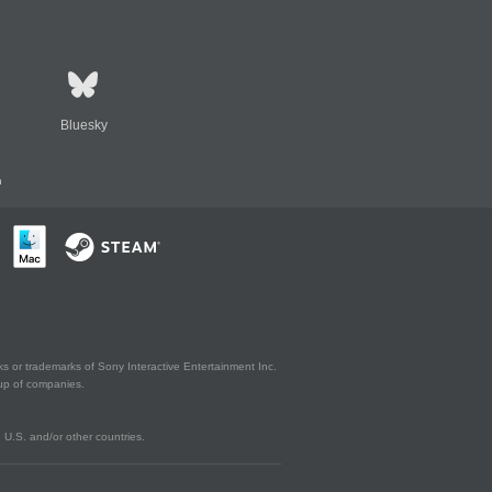
Bluesky
n
s or trademarks of Sony Interactive Entertainment Inc.
up of companies.
U.S. and/or other countries.