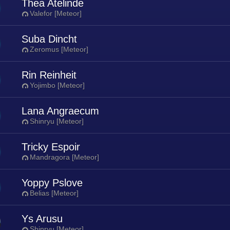
Thea Atelinde
Valefor [Meteor]
Suba Dincht
Zeromus [Meteor]
Rin Reinheit
Yojimbo [Meteor]
Lana Angraecum
Shinryu [Meteor]
Tricky Espoir
Mandragora [Meteor]
Yoppy Pslove
Belias [Meteor]
Ys Arusu
Shinryu [Meteor]