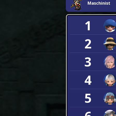
Maschinist
1
2
3
4
5