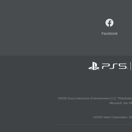
Facebook
©2026 Sony Interactive Entertainment LLC."PlayStation
Microsoft, the 
©2026 Valve Corporation. St