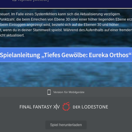
euert. Im Falle eines Systemfehlers kann sich die Aktualisierung verzögern.
Punktzahl, die beim Erreichen von Ebene 30 oder einer höher liegenden Ebene erzi
e beim Einloggen angezeigt wird, bezieht sich auf die Ebenen 30 und höher.
ert, wenn du in deiner Stammwelt spielst. Während des Aufenthalts auf einer fremd
ht aktualisiert.
Version für Mobilgeräte
Spiel herunterladen