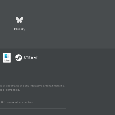
Bluesky
n
s or trademarks of Sony Interactive Entertainment Inc.
up of companies.
U.S. and/or other countries.