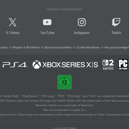
Offizielle Informationen
X
/
News
YouTube
Instagram
Twitch
Lizenz
Regeln & Richtlinien
Datenschutzrichtlinie
Cookie-Richtlinien
Abo jetzt kündige
 Family Mark", "PlayStation", "PS5 logo", "PS5", "PS4 logo" and "PS4" are registered trademark
XBOX Sphere mark, the Series X|S logo and XBOX Series X|S are trademarks of the Microsoft gro
Nintendo Switch is a trademark of Nintendo.
Mac is a trademark of Apple Inc.
eam and the Steam logo are trademarks and/or registered trademarks of Valve Corporation in the 
© SQUARE ENIX