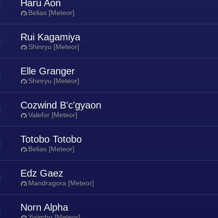
Haru Aon
Belias [Meteor]
Rui Kagamiya
Shinryu [Meteor]
Elle Granger
Shinryu [Meteor]
Cozwind B'c'gyaon
Valefor [Meteor]
Totobo Totobo
Belias [Meteor]
Edz Gaez
Mandragora [Meteor]
Norn Alpha
Yojimbo [Meteor]