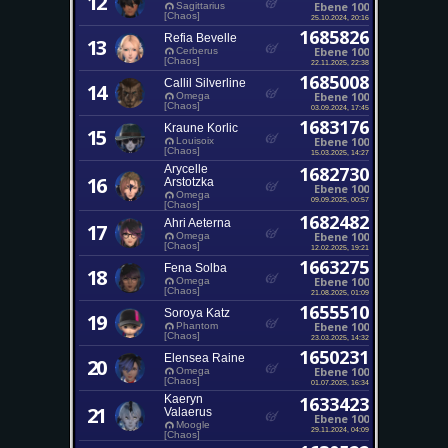
12
Ebene 100
Sagittarius
[Chaos]
25.10.2024, 20:16
1685826
Refia Bevelle
13
Ebene 100
Cerberus
[Chaos]
22.11.2025, 22:38
1685008
Callil Silverline
14
Ebene 100
Omega
[Chaos]
03.09.2024, 17:45
1683176
Kraune Korlic
15
Ebene 100
Louisoix
[Chaos]
15.03.2025, 14:27
Arycelle
1682730
16
Arstotzka
Ebene 100
Omega
09.09.2025, 00:57
[Chaos]
1682482
Ahri Aeterna
17
Ebene 100
Omega
[Chaos]
12.02.2025, 19:21
1663275
Fena Solba
18
Ebene 100
Omega
[Chaos]
21.08.2025, 01:09
1655510
Soroya Katz
19
Ebene 100
Phantom
[Chaos]
23.03.2025, 14:32
1650231
Elensea Raine
20
Ebene 100
Omega
[Chaos]
01.07.2025, 16:34
Kaeryn
1633423
21
Valaerus
Ebene 100
Moogle
29.11.2024, 04:09
[Chaos]