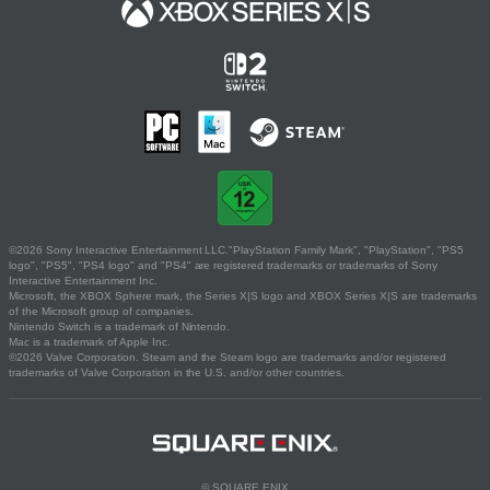
©2026 Sony Interactive Entertainment LLC."PlayStation Family Mark", "PlayStation", "PS5
logo", "PS5", "PS4 logo" and "PS4" are registered trademarks or trademarks of Sony
Interactive Entertainment Inc.
Microsoft, the XBOX Sphere mark, the Series X|S logo and XBOX Series X|S are trademarks
of the Microsoft group of companies.
Nintendo Switch is a trademark of Nintendo.
Mac is a trademark of Apple Inc.
©2026 Valve Corporation. Steam and the Steam logo are trademarks and/or registered
trademarks of Valve Corporation in the U.S. and/or other countries.
© SQUARE ENIX