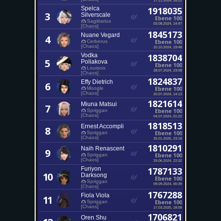
Spelca
1918035
3
Silverscale
Ebene 100
Sagittarius
03.08.2024, 14:47
[Chaos]
1845173
Nuane Vegard
4
Ebene 100
Cerberus
[Chaos]
10.10.2024, 19:48
Vodka
1838704
5
Poliakova
Ebene 100
Louisoix
28.07.2024, 23:08
[Chaos]
1824837
Effy Dietrich
6
Ebene 100
Moogle
[Chaos]
20.07.2024, 14:13
1821614
Miuna Matsui
7
Ebene 100
Spriggan
[Chaos]
04.07.2024, 01:22
1818513
Ernest Accompli
8
Ebene 100
Spriggan
[Chaos]
25.01.2025, 23:18
1810291
Naih Renascent
9
Ebene 100
Spriggan
[Chaos]
29.06.2024, 22:32
Furiyon
1787133
10
Darksong
Ebene 100
Spriggan
09.09.2024, 00:39
[Chaos]
1767288
Fiola Viola
11
Ebene 100
Spriggan
[Chaos]
17.03.2025, 18:08
1706821
Oren Shu