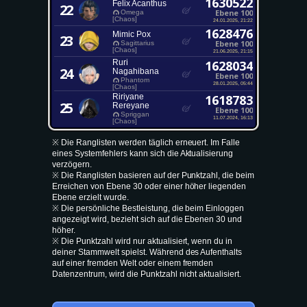
1630522
Felix Acanthus
22
Ebene 100
Omega
[Chaos]
24.01.2025, 21:22
1628476
Mimic Pox
23
Ebene 100
Sagittarius
[Chaos]
21.06.2025, 21:15
Ruri
1628034
24
Nagahibana
Ebene 100
Phantom
28.01.2025, 05:44
[Chaos]
Ririyane
1618783
25
Rereyane
Ebene 100
Spriggan
11.07.2024, 16:13
[Chaos]
※ Die Ranglisten werden täglich erneuert. Im Falle
eines Systemfehlers kann sich die Aktualisierung
verzögern.
※ Die Ranglisten basieren auf der Punktzahl, die beim
Erreichen von Ebene 30 oder einer höher liegenden
Ebene erzielt wurde.
※ Die persönliche Bestleistung, die beim Einloggen
angezeigt wird, bezieht sich auf die Ebenen 30 und
höher.
※ Die Punktzahl wird nur aktualisiert, wenn du in
deiner Stammwelt spielst. Während des Aufenthalts
auf einer fremden Welt oder einem fremden
Datenzentrum, wird die Punktzahl nicht aktualisiert.