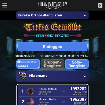
Eureka Orthos-Ranglisten
08.08.2026
7:00 - 8:00 Uhr (MEZ) / 8:00 - 9:00 Uhr (MESZ)
Chaos
Piktomant
1993282
Risetto Miracle
1
Ebene 100
Cerberus
[Chaos]
29.06.2025, 17:23
1962387
Mickard Rolin
2
Ebene 100
Omega
[Chaos]
17.11.2024, 18:22