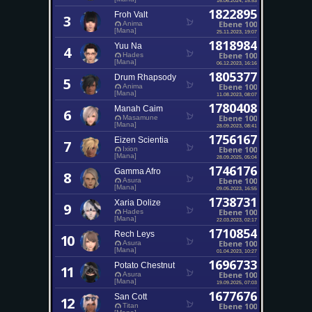
1822895
Froh Valt
3
Ebene 100
Anima
[Mana]
25.11.2023, 19:07
1818984
Yuu Na
4
Ebene 100
Hades
[Mana]
06.12.2023, 16:16
1805377
Drum Rhapsody
5
Ebene 100
Anima
[Mana]
11.08.2023, 08:07
1780408
Manah Caim
6
Ebene 100
Masamune
[Mana]
28.09.2023, 08:41
1756167
Eizen Scientia
7
Ebene 100
Ixion
[Mana]
28.09.2025, 05:04
1746176
Gamma Afro
8
Ebene 100
Asura
[Mana]
09.05.2023, 16:55
1738731
Xaria Dolize
9
Ebene 100
Hades
[Mana]
22.03.2023, 02:17
1710854
Rech Leys
10
Ebene 100
Asura
[Mana]
01.04.2023, 10:27
1696733
Potato Chestnut
11
Ebene 100
Asura
[Mana]
19.09.2025, 07:03
1677676
San Cott
12
Ebene 100
Titan