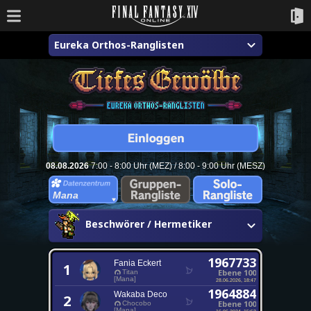
Eureka Orthos-Ranglisten
08.08.2026
7:00 - 8:00 Uhr (MEZ) / 8:00 - 9:00 Uhr (MESZ)
Mana
Beschwörer / Hermetiker
1967733
Fania Eckert
1
Ebene 100
Titan
[Mana]
28.06.2026, 18:47
1964884
Wakaba Deco
2
Ebene 100
Chocobo
[Mana]
16.06.2024, 15:53