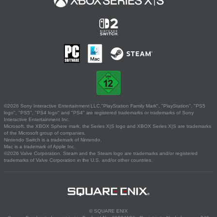
©2026 Sony Interactive Entertainment LLC."PlayStation Family Mark", "PlayStation", "PS5
logo", "PS5", "PS4 logo" and "PS4" are registered trademarks or trademarks of Sony
Interactive Entertainment Inc.
Microsoft, the XBOX Sphere mark, the Series X|S logo and XBOX Series X|S are trademarks
of the Microsoft group of companies.
Nintendo Switch is a trademark of Nintendo.
Mac is a trademark of Apple Inc.
©2026 Valve Corporation. Steam and the Steam logo are trademarks and/or registered
trademarks of Valve Corporation in the U.S. and/or other countries.
© SQUARE ENIX