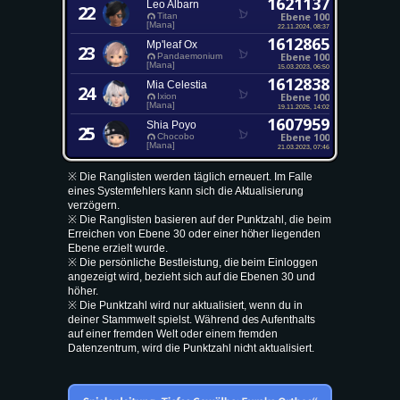
1621137
Leo Albarn
22
Ebene 100
Titan
[Mana]
22.11.2024, 08:37
1612865
Mp'leaf Ox
23
Ebene 100
Pandaemonium
[Mana]
15.03.2023, 06:50
1612838
Mia Celestia
24
Ebene 100
Ixion
[Mana]
19.11.2025, 14:02
1607959
Shia Poyo
25
Ebene 100
Chocobo
[Mana]
21.03.2023, 07:46
※ Die Ranglisten werden täglich erneuert. Im Falle
eines Systemfehlers kann sich die Aktualisierung
verzögern.
※ Die Ranglisten basieren auf der Punktzahl, die beim
Erreichen von Ebene 30 oder einer höher liegenden
Ebene erzielt wurde.
※ Die persönliche Bestleistung, die beim Einloggen
angezeigt wird, bezieht sich auf die Ebenen 30 und
höher.
※ Die Punktzahl wird nur aktualisiert, wenn du in
deiner Stammwelt spielst. Während des Aufenthalts
auf einer fremden Welt oder einem fremden
Datenzentrum, wird die Punktzahl nicht aktualisiert.