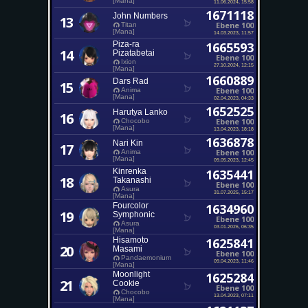
[Mana]
11.06.2024, 15:58
1671118
John Numbers
13
Ebene 100
Titan
[Mana]
14.03.2023, 11:57
Piza-ra
1665593
14
Pizatabetai
Ebene 100
Ixion
27.10.2024, 12:15
[Mana]
1660889
Dars Rad
15
Ebene 100
Anima
[Mana]
02.04.2023, 04:33
1652525
Harutya Lanko
16
Ebene 100
Chocobo
[Mana]
13.04.2023, 18:18
1636878
Nari Kin
17
Ebene 100
Anima
[Mana]
09.05.2023, 12:45
Kinrenka
1635441
18
Takanashi
Ebene 100
Asura
31.07.2025, 15:17
[Mana]
Fourcolor
1634960
19
Symphonic
Ebene 100
Asura
03.01.2026, 06:35
[Mana]
Hisamoto
1625841
20
Masami
Ebene 100
Pandaemonium
09.04.2023, 11:46
[Mana]
Moonlight
1625284
21
Cookie
Ebene 100
Chocobo
13.04.2023, 07:11
[Mana]