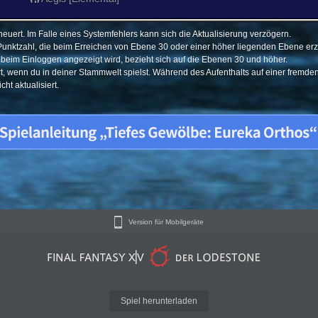
euert. Im Falle eines Systemfehlers kann sich die Aktualisierung verzögern.
Punktzahl, die beim Erreichen von Ebene 30 oder einer höher liegenden Ebene erzi
e beim Einloggen angezeigt wird, bezieht sich auf die Ebenen 30 und höher.
ert, wenn du in deiner Stammwelt spielst. Während des Aufenthalts auf einer fremd
ht aktualisiert.
Version für Mobilgeräte
Spiel herunterladen