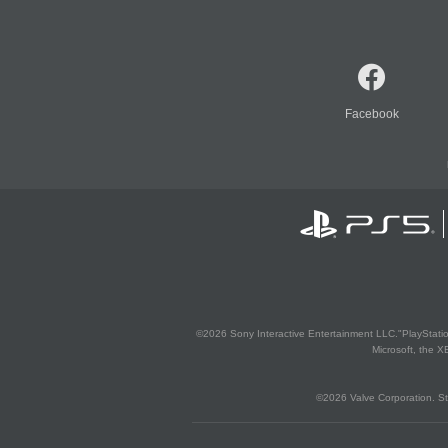
Facebook
©2026 Sony Interactive Entertainment LLC."PlayStation
Microsoft, the 
©2026 Valve Corporation. St