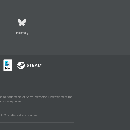
Bluesky
n
s or trademarks of Sony Interactive Entertainment Inc.
up of companies.
U.S. and/or other countries.