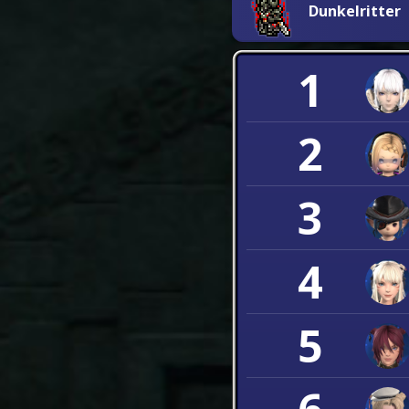
Dunkelritter
1
2
3
4
5