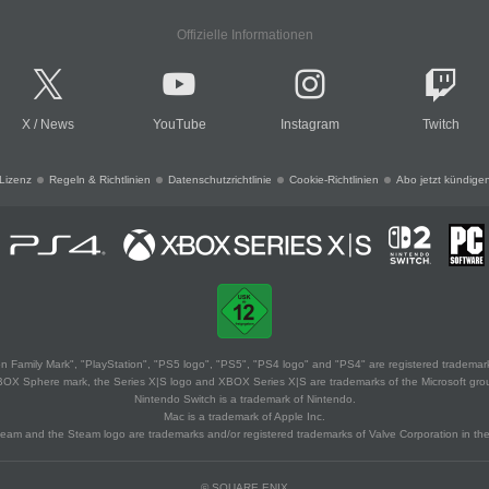
Offizielle Informationen
X
/
News
YouTube
Instagram
Twitch
Lizenz
Regeln & Richtlinien
Datenschutzrichtlinie
Cookie-Richtlinien
Abo jetzt kündige
 Family Mark", "PlayStation", "PS5 logo", "PS5", "PS4 logo" and "PS4" are registered trademark
XBOX Sphere mark, the Series X|S logo and XBOX Series X|S are trademarks of the Microsoft gro
Nintendo Switch is a trademark of Nintendo.
Mac is a trademark of Apple Inc.
eam and the Steam logo are trademarks and/or registered trademarks of Valve Corporation in the 
© SQUARE ENIX