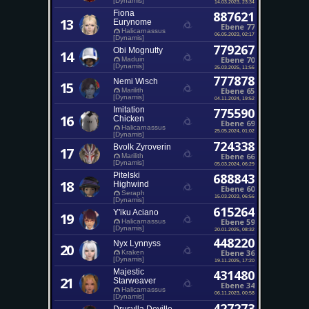
[Dynamis]
14.03.2023, 23:34
Fiona
887621
13
Eurynome
Ebene 77
Halicarnassus
06.05.2023, 02:17
[Dynamis]
779267
Obi Mognutty
14
Ebene 70
Maduin
[Dynamis]
25.03.2025, 11:56
777878
Nemi Wisch
15
Ebene 65
Marilith
[Dynamis]
04.11.2024, 19:52
Imitation
775590
16
Chicken
Ebene 69
Halicarnassus
25.05.2024, 01:02
[Dynamis]
724338
Bvolk Zyroverin
17
Ebene 66
Marilith
[Dynamis]
05.03.2024, 06:29
Pitelski
688843
18
Highwind
Ebene 60
Seraph
15.03.2023, 06:56
[Dynamis]
615264
Y'iku Aciano
19
Ebene 59
Halicarnassus
[Dynamis]
20.01.2025, 08:32
448220
Nyx Lynnyss
20
Ebene 36
Kraken
[Dynamis]
19.11.2025, 17:20
Majestic
431480
21
Starweaver
Ebene 34
Halicarnassus
06.11.2023, 00:58
[Dynamis]
427273