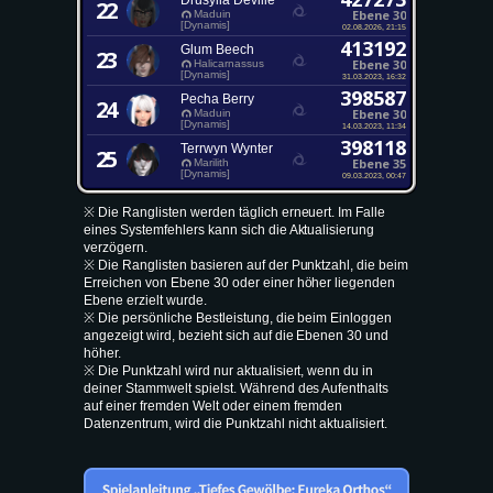
Drusylla Deville
22
Ebene 30
Maduin
[Dynamis]
02.08.2026, 21:15
413192
Glum Beech
23
Ebene 30
Halicarnassus
[Dynamis]
31.03.2023, 16:32
398587
Pecha Berry
24
Ebene 30
Maduin
[Dynamis]
14.03.2023, 11:34
398118
Terrwyn Wynter
25
Ebene 35
Marilith
[Dynamis]
09.03.2023, 00:47
※ Die Ranglisten werden täglich erneuert. Im Falle
eines Systemfehlers kann sich die Aktualisierung
verzögern.
※ Die Ranglisten basieren auf der Punktzahl, die beim
Erreichen von Ebene 30 oder einer höher liegenden
Ebene erzielt wurde.
※ Die persönliche Bestleistung, die beim Einloggen
angezeigt wird, bezieht sich auf die Ebenen 30 und
höher.
※ Die Punktzahl wird nur aktualisiert, wenn du in
deiner Stammwelt spielst. Während des Aufenthalts
auf einer fremden Welt oder einem fremden
Datenzentrum, wird die Punktzahl nicht aktualisiert.