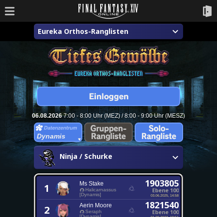
Eureka Orthos-Ranglisten
06.08.2026
7:00 - 8:00 Uhr (MEZ) / 8:00 - 9:00 Uhr (MESZ)
Dynamis
Ninja / Schurke
1903805
Ms Stake
1
Ebene 100
Halicarnassus
[Dynamis]
03.06.2025, 14:58
1821540
Aerin Moore
2
Ebene 100
Seraph
[Dynamis]
01.09.2023, 19:51