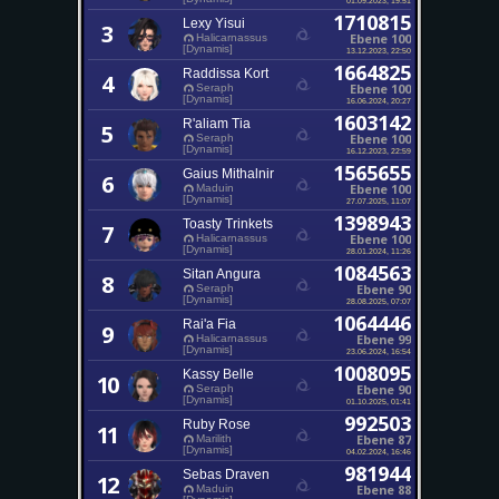
1710815
Lexy Yisui
3
Ebene 100
Halicarnassus
[Dynamis]
13.12.2023, 22:50
1664825
Raddissa Kort
4
Ebene 100
Seraph
[Dynamis]
16.06.2024, 20:27
1603142
R'aliam Tia
5
Ebene 100
Seraph
[Dynamis]
16.12.2023, 22:59
1565655
Gaius Mithalnir
6
Ebene 100
Maduin
[Dynamis]
27.07.2025, 11:07
1398943
Toasty Trinkets
7
Ebene 100
Halicarnassus
[Dynamis]
28.01.2024, 11:26
1084563
Sitan Angura
8
Ebene 90
Seraph
[Dynamis]
28.08.2025, 07:07
1064446
Rai'a Fia
9
Ebene 99
Halicarnassus
[Dynamis]
23.06.2024, 16:54
1008095
Kassy Belle
10
Ebene 90
Seraph
[Dynamis]
01.10.2025, 01:41
992503
Ruby Rose
11
Ebene 87
Marilith
[Dynamis]
04.02.2024, 16:46
981944
Sebas Draven
12
Ebene 88
Maduin