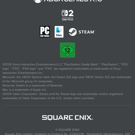
©2026 Sony Interactive Entertainment LLC."PlayStation Family Mark", "PlayStation", "PS5
logo", "PS5", "PS4 logo" and "PS4" are registered trademarks or trademarks of Sony
Interactive Entertainment Inc.
Microsoft, the XBOX Sphere mark, the Series X|S logo and XBOX Series X|S are trademarks
of the Microsoft group of companies.
Nintendo Switch is a trademark of Nintendo.
Mac is a trademark of Apple Inc.
©2026 Valve Corporation. Steam and the Steam logo are trademarks and/or registered
trademarks of Valve Corporation in the U.S. and/or other countries.
© SQUARE ENIX
Square Enix Limited, registriert in England No. 01804186 - Registrierte Niederlassung: 240