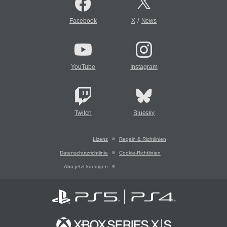
/
Facebook
X
News
YouTube
Instagram
Twitch
Bluesky
Lizenz
Regeln & Richtlinien
Datenschutzrichtlinie
Cookie-Richtlinien
Abo jetzt kündigen