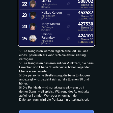
508702
Mari Pi
22
Ebene 45
Sagittarius
[Chaos]
12.11.2025, 16:27
453587
Haikos Kereon
23
Ebene 30
Phantom
[Chaos]
11.06.2025, 18:06
427530
Tahly Winthra
24
Ebene 30
Omega
[Chaos]
04.07.2025, 12:25
Shinoru
424101
25
Falandwyr
Ebene 30
Omega
14.03.2023, 19:11
[Chaos]
※ Die Ranglisten werden täglich erneuert. Im Falle
eines Systemfehlers kann sich die Aktualisierung
verzögern.
※ Die Ranglisten basieren auf der Punktzahl, die beim
Erreichen von Ebene 30 oder einer höher liegenden
Ebene erzielt wurde.
※ Die persönliche Bestleistung, die beim Einloggen
angezeigt wird, bezieht sich auf die Ebenen 30 und
höher.
※ Die Punktzahl wird nur aktualisiert, wenn du in
deiner Stammwelt spielst. Während des Aufenthalts
auf einer fremden Welt oder einem fremden
Datenzentrum, wird die Punktzahl nicht aktualisiert.