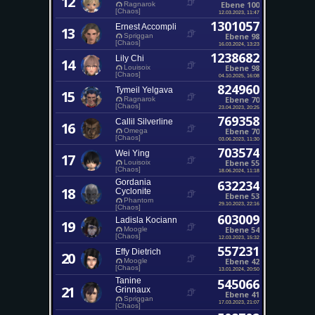
12
Ebene 100
Ragnarok
[Chaos]
12.03.2023, 11:47
1301057
Ernest Accompli
13
Ebene 98
Spriggan
[Chaos]
16.03.2024, 13:23
1238682
Lily Chi
14
Ebene 98
Louisoix
[Chaos]
04.10.2025, 16:08
824960
Tymeil Yelgava
15
Ebene 70
Ragnarok
[Chaos]
23.04.2023, 20:25
769358
Callil Silverline
16
Ebene 70
Omega
[Chaos]
03.06.2023, 11:30
703574
Wei Ying
17
Ebene 55
Louisoix
[Chaos]
18.06.2024, 11:18
Gordania
632234
18
Cyclonite
Ebene 53
Phantom
29.10.2023, 22:16
[Chaos]
603009
Ladisla Kociann
19
Ebene 54
Moogle
[Chaos]
12.03.2023, 15:32
557231
Effy Dietrich
20
Ebene 42
Moogle
[Chaos]
13.01.2024, 20:50
Tanine
545066
21
Grinnaux
Ebene 41
Spriggan
17.03.2023, 21:07
[Chaos]