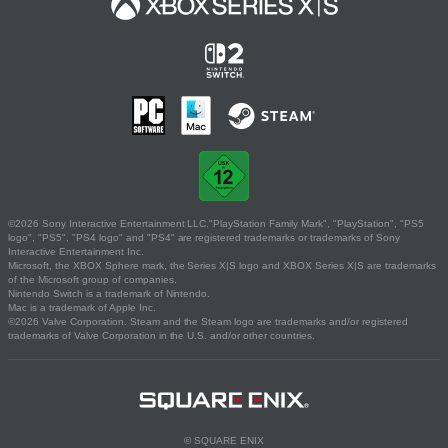
©2026 Sony Interactive Entertainment LLC."PlayStation Family Mark", "PlayStation", "PS5
logo", "PS5", "PS4 logo" and "PS4" are registered trademarks or trademarks of Sony
Interactive Entertainment Inc.
Microsoft, the XBOX Sphere mark, the Series X|S logo and XBOX Series X|S are trademarks
of the Microsoft group of companies.
Nintendo Switch is a trademark of Nintendo.
Mac is a trademark of Apple Inc.
©2026 Valve Corporation. Steam and the Steam logo are trademarks and/or registered
trademarks of Valve Corporation in the U.S. and/or other countries.
© SQUARE ENIX