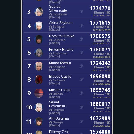
19.07.2026, 02:52
[Chaos]
Spelca
1774770
3
Silverscale
Ebene 100
Sagittarius
22.05.2023, 22:41
[Chaos]
1771615
Akina Skyborn
4
Ebene 100
Spriggan
[Chaos]
28.07.2023, 18:06
1766575
Natsumi Kimiko
5
Ebene 100
Cerberus
[Chaos]
01.05.2025, 04:10
1760871
Frowny Rowny
6
Ebene 100
Sagittarius
[Chaos]
15.11.2023, 08:40
1724342
Miuna Matsui
7
Ebene 100
Spriggan
[Chaos]
09.11.2023, 17:07
1696890
Elaves Castle
8
Ebene 100
Cerberus
[Chaos]
14.04.2025, 19:57
1693745
Mickard Rolin
9
Ebene 100
Omega
[Chaos]
14.05.2023, 19:27
Velvet
1680617
10
Leveilleur
Ebene 100
Louisoix
10.06.2024, 17:13
[Chaos]
1672989
Ahri Aeterna
11
Ebene 100
Omega
[Chaos]
26.03.2025, 17:35
1574888
Pillowy Zeal