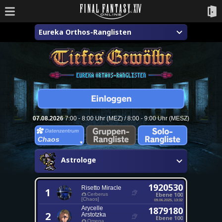
Eureka Orthos-Ranglisten
07.08.2026
7:00 - 8:00 Uhr (MEZ) / 8:00 - 9:00 Uhr (MESZ)
Chaos
Astrologe
1920530
Risetto Miracle
1
Ebene 100
Cerberus
[Chaos]
09.06.2025, 13:32
Arycelle
1879180
2
Arstotzka
Ebene 100
Omega