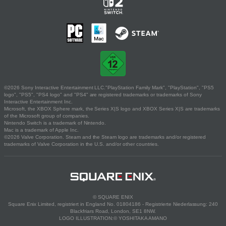
©2026 Sony Interactive Entertainment LLC."PlayStation Family Mark", "PlayStation", "PS5
logo", "PS5", "PS4 logo" and "PS4" are registered trademarks or trademarks of Sony
Interactive Entertainment Inc.
Microsoft, the XBOX Sphere mark, the Series X|S logo and XBOX Series X|S are trademarks
of the Microsoft group of companies.
Nintendo Switch is a trademark of Nintendo.
Mac is a trademark of Apple Inc.
©2026 Valve Corporation. Steam and the Steam logo are trademarks and/or registered
trademarks of Valve Corporation in the U.S. and/or other countries.
© SQUARE ENIX
Square Enix Limited, registriert in England No. 01804186 - Registrierte Niederlassung: 240
Blackfriars Road, London, SE1 8NW.
LOGO ILLUSTRATION:© YOSHITAKA AMANO