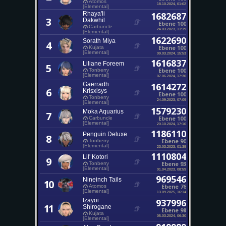
Atomos
18.10.2024, 01:02
[Elemental]
Rhaya'li
1682687
3
Dakwhil
Ebene 100
Carbuncle
24.03.2023, 11:19
[Elemental]
1622690
Sorath Miya
4
Ebene 100
Kujata
[Elemental]
09.03.2024, 15:53
1616837
Liliane Foreem
5
Ebene 100
Tonberry
[Elemental]
07.06.2024, 17:30
Gaerradh
1614272
6
Krisxisys
Ebene 100
Tonberry
24.09.2023, 07:09
[Elemental]
1579230
Moka Aquarius
7
Ebene 100
Carbuncle
[Elemental]
20.10.2024, 17:10
1186110
Penguin Deluxe
8
Ebene 90
Tonberry
[Elemental]
23.03.2023, 01:39
1110804
Lil' Kotori
9
Ebene 93
Tonberry
[Elemental]
01.04.2023, 08:59
969546
Nineinch Tails
10
Ebene 76
Atomos
[Elemental]
13.09.2025, 16:14
Izayoi
937996
11
Shirogane
Ebene 98
Kujata
05.03.2024, 06:30
[Elemental]