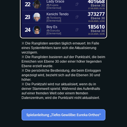
401668
Lady Grace
22
Ebene 30
Kujata
[Elemental]
17.03.2023, 01:15
373277
Kenichi Tendo
23
Ebene 30
Tonberry
[Elemental]
19.03.2023, 12:50
185610
Boy Es
24
Ebene 30
Garuda
[Elemental]
14.10.2024, 15:05
※ Die Ranglisten werden täglich erneuert. Im Falle
eines Systemfehlers kann sich die Aktualisierung
verzögern.
※ Die Ranglisten basieren auf der Punktzahl, die beim
Erreichen von Ebene 30 oder einer höher liegenden
Ebene erzielt wurde.
※ Die persönliche Bestleistung, die beim Einloggen
angezeigt wird, bezieht sich auf die Ebenen 30 und
höher.
※ Die Punktzahl wird nur aktualisiert, wenn du in
deiner Stammwelt spielst. Während des Aufenthalts
auf einer fremden Welt oder einem fremden
Datenzentrum, wird die Punktzahl nicht aktualisiert.