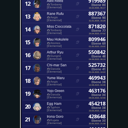
919989
Alex Reed
12
Ebene 80
Tonberry
[Elemental]
15.02.2025, 05:17
887367
Rane Rufu
13
Ebene 90
Aegis
[Elemental]
31.01.2024, 16:28
871820
Miss Cioccolata
14
Ebene 77
Tonberry
[Elemental]
24.04.2023, 07:02
809946
Mau Hokulele
15
Ebene 69
Atomos
[Elemental]
01.05.2023, 23:02
550842
Arthur Ryu
16
Ebene 48
Gungnir
[Elemental]
04.09.2023, 06:19
525732
Chi-mar San
17
Ebene 41
Garuda
[Elemental]
01.04.2023, 10:22
469943
Yume Maru
18
Ebene 38
Aegis
[Elemental]
12.08.2023, 04:48
463176
Yojo Green
19
Ebene 30
Garuda
[Elemental]
09.04.2023, 02:58
454218
Egg Ham
20
Ebene 38
Typhon
[Elemental]
23.03.2023, 11:39
428648
Irona Goro
21
Ebene 30
Kujata
[Elemental]
20.05.2023, 21:38