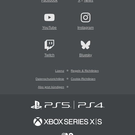
/
Facebook
X
News
YouTube
Instagram
Twitch
Bluesky
Lizenz
Regeln & Richtlinien
Datenschutzrichtlinie
Cookie-Richtlinien
Abo jetzt kündigen