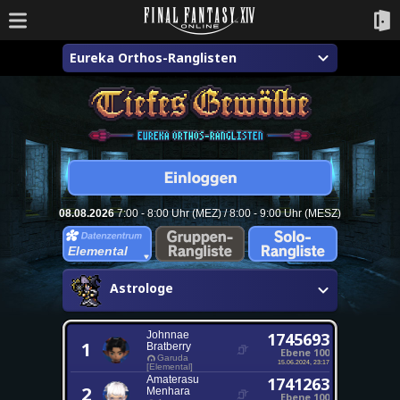
Eureka Orthos-Ranglisten
08.08.2026
7:00 - 8:00 Uhr (MEZ) / 8:00 - 9:00 Uhr (MESZ)
Elemental
Astrologe
Johnnae
1745693
1
Bratberry
Ebene 100
Garuda
15.06.2024, 23:17
[Elemental]
Amaterasu
1741263
2
Menhara
Ebene 100