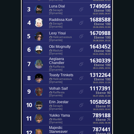
1749056
Luna Dial
3
Ebene 100
Seraph
[Dynamis]
02.07.2025, 04:47
1688588
Raddissa Kort
4
Ebene 100
Seraph
[Dynamis]
26.06.2024, 01:50
1670988
Lexy Yisui
5
Ebene 100
Halicarnassus
[Dynamis]
25.08.2024, 20:15
1643452
Obi Mognutty
6
Ebene 100
Maduin
[Dynamis]
04.01.2026, 06:20
Aeglaera
1630339
7
Chandler
Ebene 100
Rafflesia
28.11.2025, 22:01
[Dynamis]
1312264
Toasty Trinkets
8
Ebene 100
Halicarnassus
[Dynamis]
30.01.2024, 11:15
1117391
Volhah Saif
9
Ebene 90
Rafflesia
[Dynamis]
05.07.2026, 21:34
1058058
Erin Joestar
10
Ebene 91
Seraph
[Dynamis]
18.03.2023, 03:42
789188
Yukiko Yama
11
Ebene 71
Marilith
[Dynamis]
09.01.2026, 06:48
Majestic
787441
12
Starweaver
Ebene 69