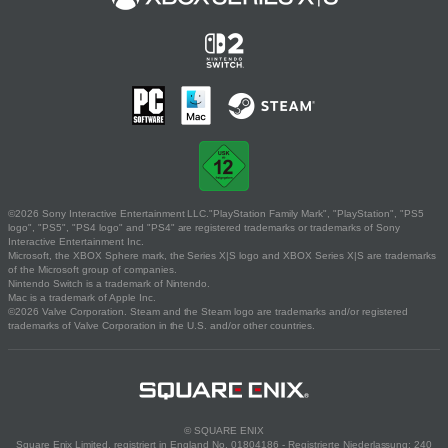
©2026 Sony Interactive Entertainment LLC."PlayStation Family Mark", "PlayStation", "PS5
logo", "PS5", "PS4 logo" and "PS4" are registered trademarks or trademarks of Sony
Interactive Entertainment Inc.
Microsoft, the XBOX Sphere mark, the Series X|S logo and XBOX Series X|S are trademarks
of the Microsoft group of companies.
Nintendo Switch is a trademark of Nintendo.
Mac is a trademark of Apple Inc.
©2026 Valve Corporation. Steam and the Steam logo are trademarks and/or registered
trademarks of Valve Corporation in the U.S. and/or other countries.
© SQUARE ENIX
Square Enix Limited, registriert in England No. 01804186 - Registrierte Niederlassung: 240