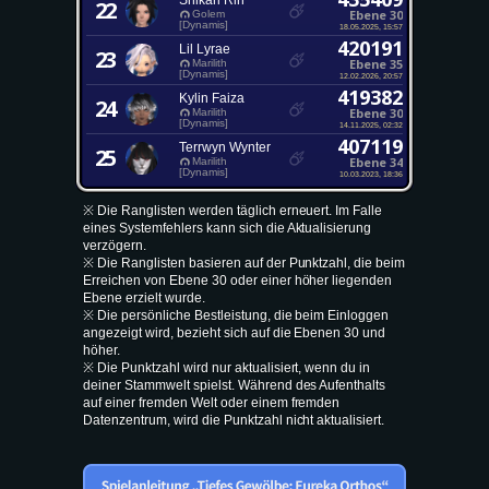
Shikari Rin
22
Ebene 30
Golem
[Dynamis]
18.05.2025, 15:57
420191
Lil Lyrae
23
Ebene 35
Marilith
[Dynamis]
12.02.2026, 20:57
419382
Kylin Faiza
24
Ebene 30
Marilith
[Dynamis]
14.11.2025, 02:32
407119
Terrwyn Wynter
25
Ebene 34
Marilith
[Dynamis]
10.03.2023, 18:36
※ Die Ranglisten werden täglich erneuert. Im Falle
eines Systemfehlers kann sich die Aktualisierung
verzögern.
※ Die Ranglisten basieren auf der Punktzahl, die beim
Erreichen von Ebene 30 oder einer höher liegenden
Ebene erzielt wurde.
※ Die persönliche Bestleistung, die beim Einloggen
angezeigt wird, bezieht sich auf die Ebenen 30 und
höher.
※ Die Punktzahl wird nur aktualisiert, wenn du in
deiner Stammwelt spielst. Während des Aufenthalts
auf einer fremden Welt oder einem fremden
Datenzentrum, wird die Punktzahl nicht aktualisiert.