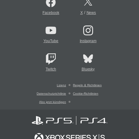
/
Facebook
X
News
YouTube
Instagram
Twitch
Bluesky
Lizenz
Regeln & Richtlinien
Datenschutzrichtlinie
Cookie-Richtlinien
Abo jetzt kündigen