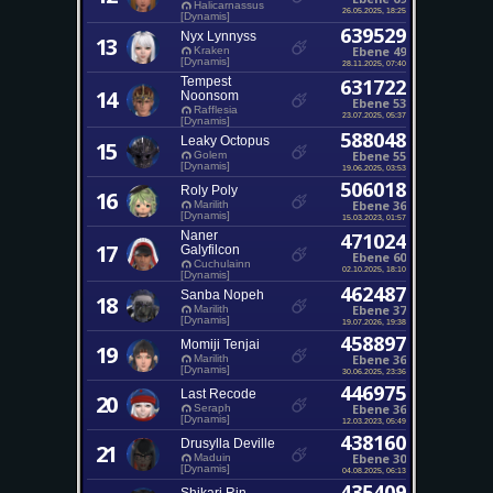
Halicarnassus
26.05.2025, 18:25
[Dynamis]
639529
Nyx Lynnyss
13
Ebene 49
Kraken
[Dynamis]
28.11.2025, 07:40
Tempest
631722
14
Noonsom
Ebene 53
Rafflesia
23.07.2025, 05:37
[Dynamis]
588048
Leaky Octopus
15
Ebene 55
Golem
[Dynamis]
19.06.2025, 03:53
506018
Roly Poly
16
Ebene 36
Marilith
[Dynamis]
15.03.2023, 01:57
Naner
471024
17
Galyfilcon
Ebene 60
Cuchulainn
02.10.2025, 18:10
[Dynamis]
462487
Sanba Nopeh
18
Ebene 37
Marilith
[Dynamis]
19.07.2026, 19:38
458897
Momiji Tenjai
19
Ebene 36
Marilith
[Dynamis]
30.06.2025, 23:36
446975
Last Recode
20
Ebene 36
Seraph
[Dynamis]
12.03.2023, 05:49
438160
Drusylla Deville
21
Ebene 30
Maduin
[Dynamis]
04.08.2025, 06:13
435409