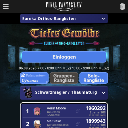
Eureka Orthos-Ranglisten
06.08.2026
7:00 - 8:00 Uhr (MEZ) / 8:00 - 9:00 Uhr (MESZ)
Dynamis
Schwarzmagier / Thaumaturg
1960292
Aerin Moore
1
Ebene 100
Seraph
[Dynamis]
23.09.2025, 20:55
1899943
Ms Stake
2
Ebene 100
Halicarnassus
[Dynamis]
25.05.2025, 11:23