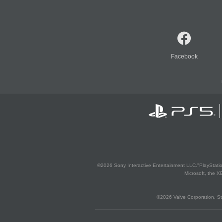
Facebook
©2026 Sony Interactive Entertainment LLC."PlayStation
Microsoft, the 
©2026 Valve Corporation. St