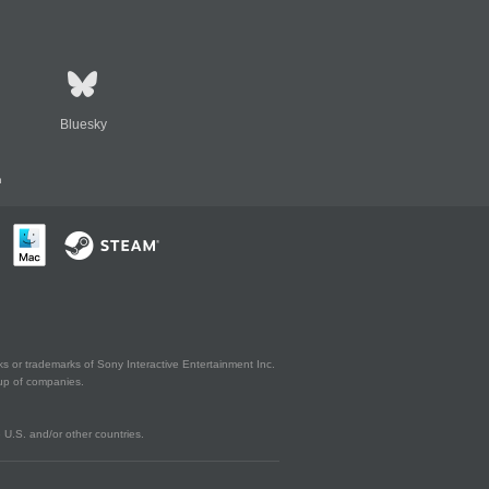
Bluesky
n
s or trademarks of Sony Interactive Entertainment Inc.
up of companies.
U.S. and/or other countries.