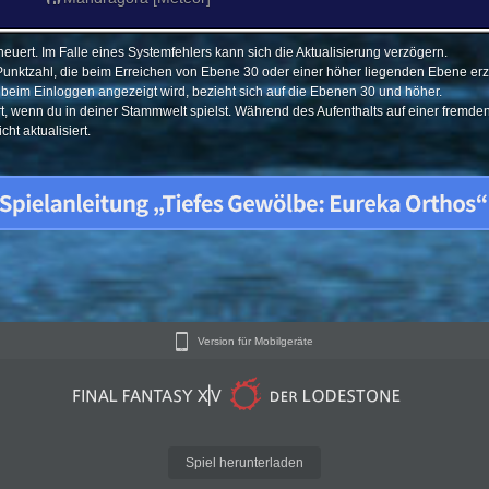
euert. Im Falle eines Systemfehlers kann sich die Aktualisierung verzögern.
Punktzahl, die beim Erreichen von Ebene 30 oder einer höher liegenden Ebene erzi
e beim Einloggen angezeigt wird, bezieht sich auf die Ebenen 30 und höher.
ert, wenn du in deiner Stammwelt spielst. Während des Aufenthalts auf einer fremd
ht aktualisiert.
Version für Mobilgeräte
Spiel herunterladen