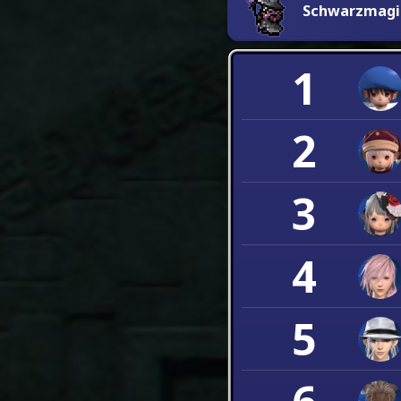
Schwarzmagi
1
2
3
4
5