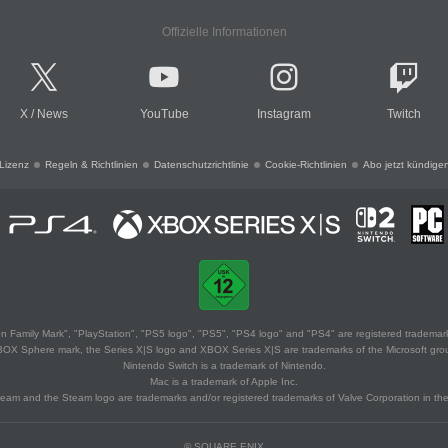
Offizielle Informationen
X
/
News
YouTube
Instagram
Twitch
Lizenz
Regeln & Richtlinien
Datenschutzrichtlinie
Cookie-Richtlinien
Abo jetzt kündige
 Family Mark", "PlayStation", "PS5 logo", "PS5", "PS4 logo" and "PS4" are registered trademark
XBOX Sphere mark, the Series X|S logo and XBOX Series X|S are trademarks of the Microsoft gro
Nintendo Switch is a trademark of Nintendo.
Mac is a trademark of Apple Inc.
eam and the Steam logo are trademarks and/or registered trademarks of Valve Corporation in the 
© SQUARE ENIX