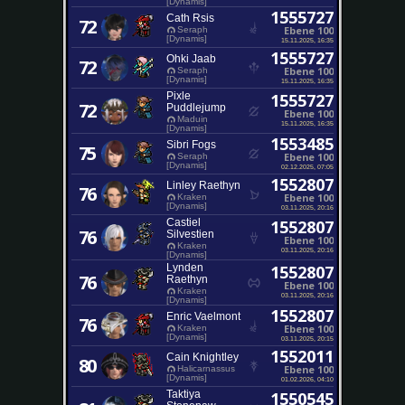
[Dynamis]
1555727
Cath Rsis
72
Ebene 100
Seraph
[Dynamis]
15.11.2025, 16:35
1555727
Ohki Jaab
72
Ebene 100
Seraph
[Dynamis]
15.11.2025, 16:35
Pixle
1555727
72
Puddlejump
Ebene 100
Maduin
15.11.2025, 16:35
[Dynamis]
1553485
Sibri Fogs
75
Ebene 100
Seraph
[Dynamis]
02.12.2025, 07:05
1552807
Linley Raethyn
76
Ebene 100
Kraken
[Dynamis]
03.11.2025, 20:16
Castiel
1552807
76
Silvestien
Ebene 100
Kraken
03.11.2025, 20:16
[Dynamis]
Lynden
1552807
76
Raethyn
Ebene 100
Kraken
03.11.2025, 20:16
[Dynamis]
1552807
Enric Vaelmont
76
Ebene 100
Kraken
[Dynamis]
03.11.2025, 20:15
1552011
Cain Knightley
80
Ebene 100
Halicarnassus
[Dynamis]
01.02.2026, 04:10
Taktiya
1550545