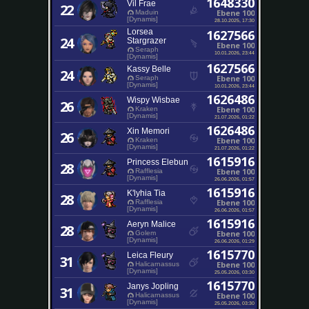
1648330
Vil Frae
22
Ebene 100
Maduin
[Dynamis]
28.10.2025, 17:30
Lorsea
1627566
24
Stargrazer
Ebene 100
Seraph
10.01.2026, 23:44
[Dynamis]
1627566
Kassy Belle
24
Ebene 100
Seraph
[Dynamis]
10.01.2026, 23:44
1626486
Wispy Wisbae
26
Ebene 100
Kraken
[Dynamis]
21.07.2026, 01:22
1626486
Xin Memori
26
Ebene 100
Kraken
[Dynamis]
21.07.2026, 01:22
1615916
Princess Elebun
28
Ebene 100
Rafflesia
[Dynamis]
26.06.2026, 01:57
1615916
K'lyhia Tia
28
Ebene 100
Rafflesia
[Dynamis]
26.06.2026, 01:57
1615916
Aeryn Malice
28
Ebene 100
Golem
[Dynamis]
26.06.2026, 01:29
1615770
Leica Fleury
31
Ebene 100
Halicarnassus
[Dynamis]
25.05.2026, 03:30
1615770
Janys Jopling
31
Ebene 100
Halicarnassus
[Dynamis]
25.05.2026, 03:30