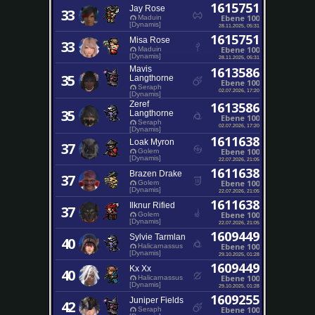
1615751
Jay Rose
33
Ebene 100
Maduin
[Dynamis]
28.11.2025, 05:31
1615751
Misa Rose
33
Ebene 100
Maduin
[Dynamis]
28.11.2025, 05:31
Mavis
1613586
35
Langthorne
Ebene 100
Seraph
02.07.2026, 17:20
[Dynamis]
Zeref
1613586
35
Langthorne
Ebene 100
Seraph
02.07.2026, 17:20
[Dynamis]
1611638
Loak Myron
37
Ebene 100
Golem
[Dynamis]
22.07.2026, 21:05
1611638
Brazen Drake
37
Ebene 100
Golem
[Dynamis]
22.07.2026, 21:05
1611638
Ilknur Rified
37
Ebene 100
Golem
[Dynamis]
22.07.2026, 21:05
1609449
Sylvie Tarmlan
40
Ebene 100
Halicarnassus
[Dynamis]
29.10.2025, 01:28
1609449
Kx Xx
40
Ebene 100
Halicarnassus
[Dynamis]
29.10.2025, 01:28
1609255
Juniper Fields
42
Ebene 100
Seraph