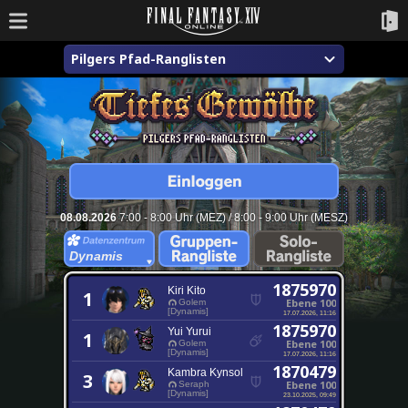
Pilgers Pfad-Ranglisten
08.08.2026
7:00 - 8:00 Uhr (MEZ) / 8:00 - 9:00 Uhr (MESZ)
Dynamis
1875970
Kiri Kito
1
Ebene 100
Golem
[Dynamis]
17.07.2026, 11:16
1875970
Yui Yurui
1
Ebene 100
Golem
[Dynamis]
17.07.2026, 11:16
1870479
Kambra Kynsol
3
Ebene 100
Seraph
[Dynamis]
23.10.2025, 09:49