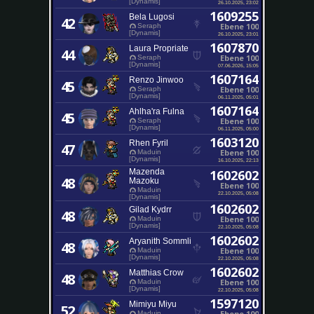
[Dynamis]
26.10.2025, 23:02
1609255
Bela Lugosi
42
Ebene 100
Seraph
[Dynamis]
26.10.2025, 23:01
1607870
Laura Propriate
44
Ebene 100
Seraph
[Dynamis]
07.06.2026, 15:05
1607164
Renzo Jinwoo
45
Ebene 100
Seraph
[Dynamis]
06.11.2025, 05:01
1607164
Ahlha'ra Fulna
45
Ebene 100
Seraph
[Dynamis]
06.11.2025, 05:00
1603120
Rhen Fyril
47
Ebene 100
Maduin
[Dynamis]
16.10.2025, 22:13
Mazenda
1602602
48
Mazoku
Ebene 100
Maduin
22.10.2025, 05:08
[Dynamis]
1602602
Gilad Kydrr
48
Ebene 100
Maduin
[Dynamis]
22.10.2025, 05:08
1602602
Aryanith Sommli
48
Ebene 100
Maduin
[Dynamis]
22.10.2025, 05:08
1602602
Matthias Crow
48
Ebene 100
Maduin
[Dynamis]
22.10.2025, 05:08
1597120
Mimiyu Miyu
52
Ebene 100
Maduin