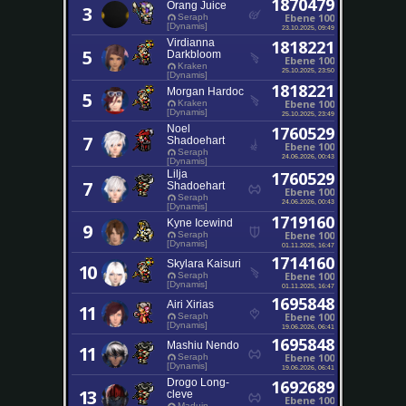
1870479
Orang Juice
3
Ebene 100
Seraph
[Dynamis]
23.10.2025, 09:49
Virdianna
1818221
5
Darkbloom
Ebene 100
Kraken
25.10.2025, 23:50
[Dynamis]
1818221
Morgan Hardoc
5
Ebene 100
Kraken
[Dynamis]
25.10.2025, 23:49
Noel
1760529
7
Shadoehart
Ebene 100
Seraph
24.06.2026, 00:43
[Dynamis]
Lilja
1760529
7
Shadoehart
Ebene 100
Seraph
24.06.2026, 00:43
[Dynamis]
1719160
Kyne Icewind
9
Ebene 100
Seraph
[Dynamis]
01.11.2025, 16:47
1714160
Skylara Kaisuri
10
Ebene 100
Seraph
[Dynamis]
01.11.2025, 16:47
1695848
Airi Xirias
11
Ebene 100
Seraph
[Dynamis]
19.06.2026, 06:41
1695848
Mashiu Nendo
11
Ebene 100
Seraph
[Dynamis]
19.06.2026, 06:41
Drogo Long-
1692689
13
cleve
Ebene 100
Maduin