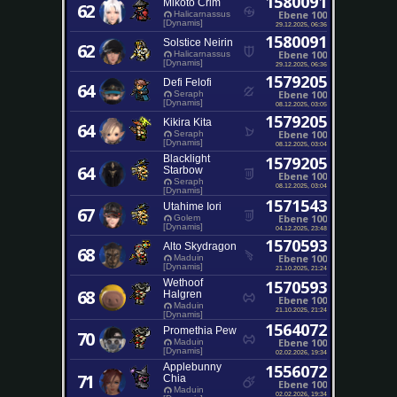
1580091
Mikoto Crim
62
Ebene 100
Halicarnassus
[Dynamis]
29.12.2025, 06:36
1580091
Solstice Neirin
62
Ebene 100
Halicarnassus
[Dynamis]
29.12.2025, 06:36
1579205
Defi Felofi
64
Ebene 100
Seraph
[Dynamis]
08.12.2025, 03:05
1579205
Kikira Kita
64
Ebene 100
Seraph
[Dynamis]
08.12.2025, 03:04
Blacklight
1579205
64
Starbow
Ebene 100
Seraph
08.12.2025, 03:04
[Dynamis]
1571543
Utahime Iori
67
Ebene 100
Golem
[Dynamis]
04.12.2025, 23:48
1570593
Alto Skydragon
68
Ebene 100
Maduin
[Dynamis]
21.10.2025, 21:24
Wethoof
1570593
68
Halgren
Ebene 100
Maduin
21.10.2025, 21:24
[Dynamis]
1564072
Promethia Pew
70
Ebene 100
Maduin
[Dynamis]
02.02.2026, 19:34
Applebunny
1556072
71
Chia
Ebene 100
Maduin
02.02.2026, 19:34