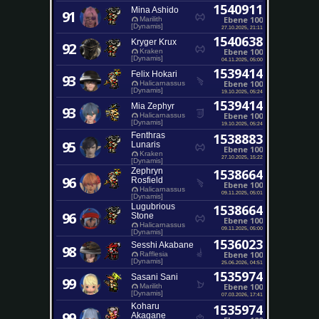
1540911
Mina Ashido
91
Ebene 100
Marilith
[Dynamis]
27.10.2025, 21:11
1540638
Kryger Krux
92
Ebene 100
Kraken
[Dynamis]
04.11.2025, 05:00
1539414
Felix Hokari
93
Ebene 100
Halicarnassus
[Dynamis]
19.10.2025, 05:24
1539414
Mia Zephyr
93
Ebene 100
Halicarnassus
[Dynamis]
19.10.2025, 05:24
Fenthras
1538883
95
Lunaris
Ebene 100
Kraken
27.10.2025, 15:22
[Dynamis]
Zephryn
1538664
96
Rosfield
Ebene 100
Halicarnassus
09.11.2025, 05:01
[Dynamis]
Lugubrious
1538664
96
Stone
Ebene 100
Halicarnassus
09.11.2025, 05:00
[Dynamis]
1536023
Sesshi Akabane
98
Ebene 100
Rafflesia
[Dynamis]
25.06.2026, 04:51
1535974
Sasani Sani
99
Ebene 100
Marilith
[Dynamis]
07.03.2026, 17:41
Koharu
1535974
99
Akagane