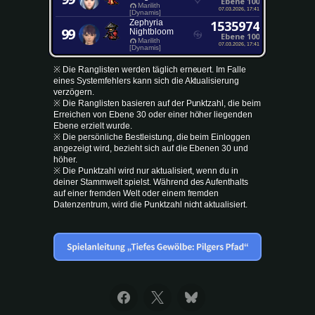
Ebene 100
Marilith
07.03.2026, 17:41
[Dynamis]
Zephyria
1535974
99
Nightbloom
Ebene 100
Marilith
07.03.2026, 17:41
[Dynamis]
※ Die Ranglisten werden täglich erneuert. Im Falle
eines Systemfehlers kann sich die Aktualisierung
verzögern.
※ Die Ranglisten basieren auf der Punktzahl, die beim
Erreichen von Ebene 30 oder einer höher liegenden
Ebene erzielt wurde.
※ Die persönliche Bestleistung, die beim Einloggen
angezeigt wird, bezieht sich auf die Ebenen 30 und
höher.
※ Die Punktzahl wird nur aktualisiert, wenn du in
deiner Stammwelt spielst. Während des Aufenthalts
auf einer fremden Welt oder einem fremden
Datenzentrum, wird die Punktzahl nicht aktualisiert.