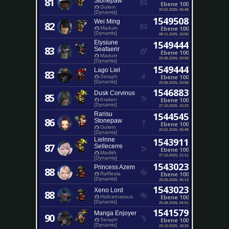
81
Stonepaw
Ebene 100
Golem
20.01.2026, 05:48
[Dynamis]
1549508
Wei Ming
82
Ebene 100
Maduin
[Dynamis]
08.11.2025, 15:50
Elysiune
1549444
83
Seafaerir
Ebene 100
Maduin
20.06.2026, 03:59
[Dynamis]
1549444
Lago Liel
83
Ebene 100
Seraph
[Dynamis]
20.06.2026, 03:58
1546883
Dusk Corvinus
85
Ebene 100
Kraken
[Dynamis]
27.10.2025, 15:23
Rarisu
1544545
86
Stonepaw
Ebene 100
Golem
20.01.2026, 05:48
[Dynamis]
Lielnne
1543911
87
Sellecerre
Ebene 100
Marilith
27.10.2025, 21:11
[Dynamis]
1543023
Princess Azem
88
Ebene 100
Rafflesia
[Dynamis]
25.06.2026, 05:13
1543023
Xeno Lord
88
Ebene 100
Halicarnassus
[Dynamis]
25.06.2026, 04:51
1541579
Manga Enjoyer
90
Ebene 100
Seraph
[Dynamis]
29.10.2025, 18:25