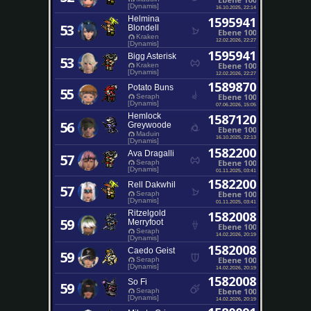
[Dynamis]
16.10.2025, 22:14
Helmina
1595941
53
Blondell
Ebene 100
Kraken
12.02.2026, 22:27
[Dynamis]
1595941
Bigg Asterisk
53
Ebene 100
Kraken
[Dynamis]
12.02.2026, 22:27
1589870
Potato Buns
55
Ebene 100
Seraph
[Dynamis]
07.06.2026, 15:05
Hemlock
1587120
56
Greywoode
Ebene 100
Maduin
16.10.2025, 22:13
[Dynamis]
1582200
Ava Dragalli
57
Ebene 100
Seraph
[Dynamis]
01.11.2025, 03:41
1582200
Rell Dakwhil
57
Ebene 100
Seraph
[Dynamis]
01.11.2025, 03:41
Ritzelgold
1582008
59
Merryfoot
Ebene 100
Seraph
14.02.2026, 20:19
[Dynamis]
1582008
Caedo Geist
59
Ebene 100
Seraph
[Dynamis]
14.02.2026, 20:19
1582008
So Fi
59
Ebene 100
Seraph
[Dynamis]
14.02.2026, 20:19