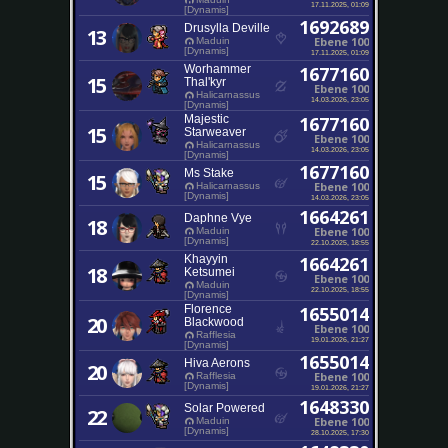
17.11.2025, 01:09
[Dynamis]
1692689
Drusylla Deville
13
Ebene 100
Maduin
[Dynamis]
17.11.2025, 01:09
Worhammer
1677160
15
Thal'kyr
Ebene 100
Halicarnassus
14.03.2026, 23:05
[Dynamis]
Majestic
1677160
15
Starweaver
Ebene 100
Halicarnassus
14.03.2026, 23:05
[Dynamis]
1677160
Ms Stake
15
Ebene 100
Halicarnassus
[Dynamis]
14.03.2026, 23:05
1664261
Daphne Vye
18
Ebene 100
Maduin
[Dynamis]
22.10.2025, 18:55
Khayyin
1664261
18
Ketsumei
Ebene 100
Maduin
22.10.2025, 18:55
[Dynamis]
Florence
1655014
20
Blackwood
Ebene 100
Rafflesia
19.01.2026, 21:27
[Dynamis]
1655014
Hiva Aerons
20
Ebene 100
Rafflesia
[Dynamis]
19.01.2026, 21:27
1648330
Solar Powered
22
Ebene 100
Maduin
[Dynamis]
28.10.2025, 17:30