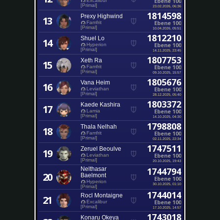
Ebene 100
Excalibur
[Primal]
23.02.2026, 06:36
1814598
Prexy Highwind
13
Ebene 100
Famfrit
[Primal]
10.04.2026, 05:51
1812210
Shuel Lo
14
Ebene 100
Hyperion
[Primal]
14.11.2025, 23:45
1807753
Xeth Ra
15
Ebene 100
Famfrit
[Primal]
09.10.2025, 15:57
1805676
Vana Heim
16
Ebene 100
Leviathan
[Primal]
28.12.2025, 05:40
1803372
Kaede Kashira
17
Ebene 100
Lamia
[Primal]
14.10.2025, 04:30
1798808
Thala Nelhah
18
Ebene 100
Famfrit
[Primal]
02.11.2025, 22:34
1747511
Zeruel Beoulve
19
Ebene 100
Leviathan
[Primal]
20.10.2025, 19:43
Nelthasar
1744794
20
Baelmont
Ebene 100
Hyperion
30.10.2025, 01:10
[Primal]
1744014
Rocl Montaigne
21
Ebene 100
Excalibur
[Primal]
17.10.2025, 14:57
1743018
Konaru Okeya