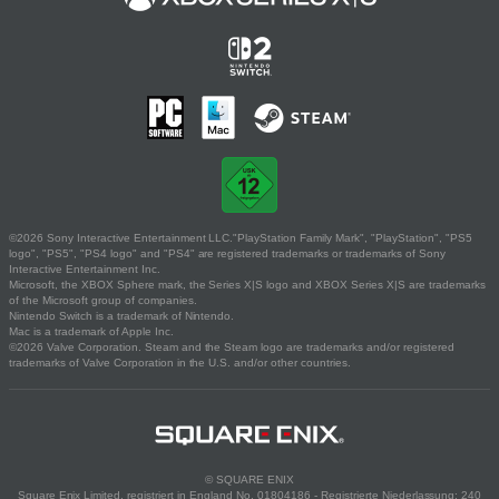
©2026 Sony Interactive Entertainment LLC."PlayStation Family Mark", "PlayStation", "PS5
logo", "PS5", "PS4 logo" and "PS4" are registered trademarks or trademarks of Sony
Interactive Entertainment Inc.
Microsoft, the XBOX Sphere mark, the Series X|S logo and XBOX Series X|S are trademarks
of the Microsoft group of companies.
Nintendo Switch is a trademark of Nintendo.
Mac is a trademark of Apple Inc.
©2026 Valve Corporation. Steam and the Steam logo are trademarks and/or registered
trademarks of Valve Corporation in the U.S. and/or other countries.
© SQUARE ENIX
Square Enix Limited, registriert in England No. 01804186 - Registrierte Niederlassung: 240