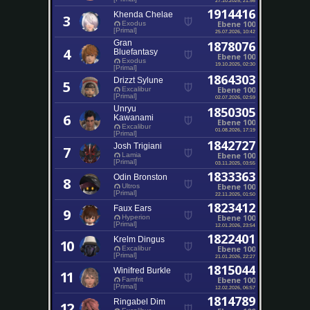
1914416
Khenda Chelae
3
Ebene 100
Exodus
[Primal]
25.07.2026, 10:42
Gran
1878076
4
Bluefantasy
Ebene 100
Exodus
19.10.2025, 02:30
[Primal]
1864303
Drizzt Sylune
5
Ebene 100
Excalibur
[Primal]
02.07.2026, 02:59
Unryu
1850305
6
Kawanami
Ebene 100
Excalibur
01.08.2026, 17:19
[Primal]
1842727
Josh Trigiani
7
Ebene 100
Lamia
[Primal]
03.11.2025, 03:55
1833363
Odin Bronston
8
Ebene 100
Ultros
[Primal]
22.11.2025, 01:50
1823412
Faux Ears
9
Ebene 100
Hyperion
[Primal]
12.01.2026, 23:54
1822401
Krelm Dingus
10
Ebene 100
Excalibur
[Primal]
21.01.2026, 22:27
1815044
Winifred Burkle
11
Ebene 100
Famfrit
[Primal]
12.02.2026, 06:57
1814789
Ringabel Dim
12