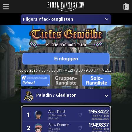
Pilgers Pfad-Ranglisten
06.08.2026
7:00 - 8:00 Uhr (MEZ) / 8:00 - 9:00 Uhr (MESZ)
Primal
Paladin / Gladiator
1953422
Alan Third
1
Ebene 100
Behemoth
[Primal]
21.02.2026, 23:26
1949837
Slow Dancer
2
Ebene 100
Lamia
[Primal]
27.10.2025, 21:56