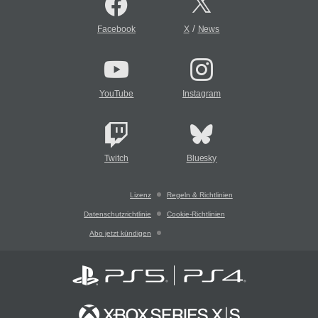
/
Facebook
X
News
YouTube
Instagram
Twitch
Bluesky
Lizenz
Regeln & Richtlinien
Datenschutzrichtlinie
Cookie-Richtlinien
Abo jetzt kündigen