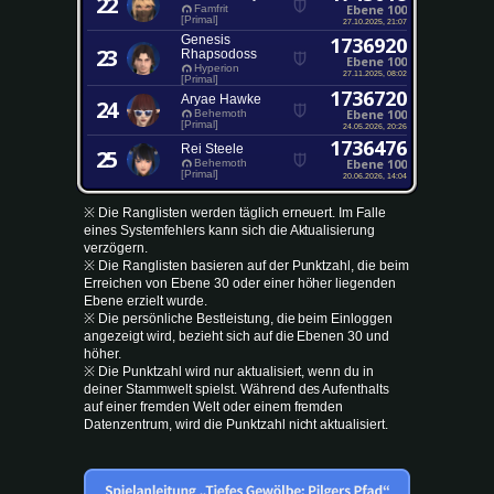
22
Ebene 100
Famfrit
[Primal]
27.10.2025, 21:07
Genesis
1736920
23
Rhapsodoss
Ebene 100
Hyperion
27.11.2025, 08:02
[Primal]
1736720
Aryae Hawke
24
Ebene 100
Behemoth
[Primal]
24.05.2026, 20:26
1736476
Rei Steele
25
Ebene 100
Behemoth
[Primal]
20.06.2026, 14:04
※ Die Ranglisten werden täglich erneuert. Im Falle
eines Systemfehlers kann sich die Aktualisierung
verzögern.
※ Die Ranglisten basieren auf der Punktzahl, die beim
Erreichen von Ebene 30 oder einer höher liegenden
Ebene erzielt wurde.
※ Die persönliche Bestleistung, die beim Einloggen
angezeigt wird, bezieht sich auf die Ebenen 30 und
höher.
※ Die Punktzahl wird nur aktualisiert, wenn du in
deiner Stammwelt spielst. Während des Aufenthalts
auf einer fremden Welt oder einem fremden
Datenzentrum, wird die Punktzahl nicht aktualisiert.