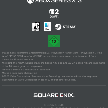
©2026 Sony Interactive Entertainment LLC."PlayStation Family Mark", "PlayStation", "PS5
logo", "PS5", "PS4 logo" and "PS4" are registered trademarks or trademarks of Sony
Interactive Entertainment Inc.
Microsoft, the XBOX Sphere mark, the Series X|S logo and XBOX Series X|S are trademarks
of the Microsoft group of companies.
Nintendo Switch is a trademark of Nintendo.
Mac is a trademark of Apple Inc.
©2026 Valve Corporation. Steam and the Steam logo are trademarks and/or registered
trademarks of Valve Corporation in the U.S. and/or other countries.
© SQUARE ENIX