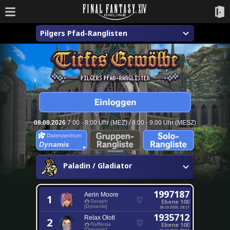
Pilgers Pfad-Ranglisten
08.08.2026
7:00 - 8:00 Uhr (MEZ) / 8:00 - 9:00 Uhr (MESZ)
Dynamis
Paladin / Gladiator
1997187
Aerin Moore
1
Ebene 100
Seraph
[Dynamis]
28.10.2025, 18:17
1935712
Relax Olotl
2
Ebene 100
Rafflesia
[Dynamis]
26.10.2025, 03:54