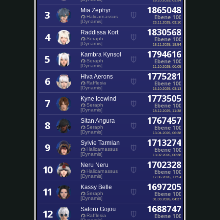
1865048
Mia Zephyr
3
Ebene 100
Halicarnassus
[Dynamis]
23.11.2025, 03:10
1830568
Raddissa Kort
4
Ebene 100
Seraph
[Dynamis]
18.11.2025, 18:54
1794616
Kambra Kynsol
5
Ebene 100
Seraph
[Dynamis]
11.10.2025, 00:05
1775281
Hiva Aerons
6
Ebene 100
Rafflesia
[Dynamis]
15.10.2025, 03:13
1773505
Kyne Icewind
7
Ebene 100
Seraph
[Dynamis]
18.12.2025, 11:38
1767457
Sitan Angura
8
Ebene 100
Seraph
[Dynamis]
13.04.2026, 06:38
1713274
Sylvie Tarmlan
9
Ebene 100
Halicarnassus
[Dynamis]
13.02.2026, 00:38
1702328
Neru Neru
10
Ebene 100
Halicarnassus
[Dynamis]
17.06.2026, 11:54
1697205
Kassy Belle
11
Ebene 100
Seraph
[Dynamis]
01.03.2026, 04:37
1688747
Satoru Gojou
12
Ebene 100
Rafflesia