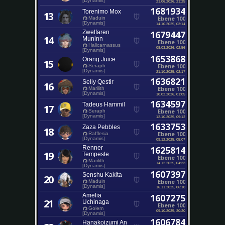
[Dynamis]
21.06.2026, 21:25
1681934
Torenimo Mox
13
Ebene 100
Maduin
[Dynamis]
14.10.2025, 03:14
Zwelfaren
1679447
14
Muninn
Ebene 100
Halicarnassus
08.03.2026, 02:56
[Dynamis]
1653868
Orang Juice
15
Ebene 100
Seraph
[Dynamis]
21.10.2025, 02:17
1636821
Selly Qestir
16
Ebene 100
Marilith
[Dynamis]
10.02.2026, 01:05
1634597
Tadeus Hammil
17
Ebene 100
Seraph
[Dynamis]
12.10.2025, 09:12
1633753
Zaza Pebbles
18
Ebene 100
Rafflesia
[Dynamis]
09.12.2025, 05:07
Renner
1625814
19
Tempeste
Ebene 100
Marilith
14.12.2025, 04:33
[Dynamis]
1607397
Senshu Kakita
20
Ebene 100
Maduin
[Dynamis]
16.11.2025, 06:10
Amelia
1607275
21
Uchinaga
Ebene 100
Golem
09.10.2025, 20:20
[Dynamis]
1606784
Hanakoizumi An