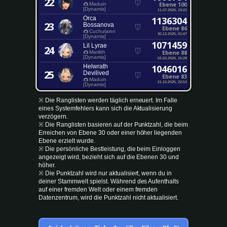
22
Ebene 100
Maduin
[Dynamis]
11.07.2026, 19:22
Orca
1136304
23
Bossanova
Ebene 86
Cuchulainn
30.12.2025, 01:47
[Dynamis]
1071459
Lil Lyrae
24
Ebene 88
Marilith
[Dynamis]
02.02.2026, 15:28
Helwrath
1046016
25
Devilived
Ebene 83
Maduin
21.10.2025, 22:53
[Dynamis]
※ Die Ranglisten werden täglich erneuert. Im Falle
eines Systemfehlers kann sich die Aktualisierung
verzögern.
※ Die Ranglisten basieren auf der Punktzahl, die beim
Erreichen von Ebene 30 oder einer höher liegenden
Ebene erzielt wurde.
※ Die persönliche Bestleistung, die beim Einloggen
angezeigt wird, bezieht sich auf die Ebenen 30 und
höher.
※ Die Punktzahl wird nur aktualisiert, wenn du in
deiner Stammwelt spielst. Während des Aufenthalts
auf einer fremden Welt oder einem fremden
Datenzentrum, wird die Punktzahl nicht aktualisiert.