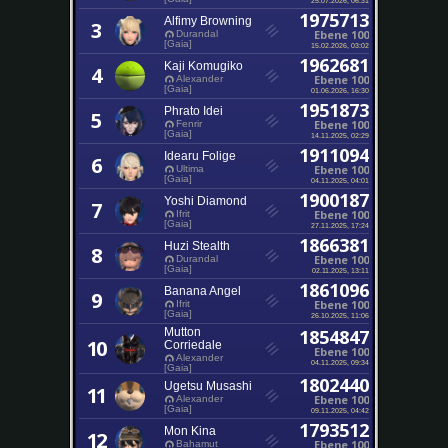
1975713
Alfimy Browning
3
Ebene 100
Durandal
[Gaia]
15.02.2026, 03:02
1962681
Kaji Komugiko
4
Ebene 100
Alexander
[Gaia]
01.06.2026, 16:30
1951873
Phrato Idei
5
Ebene 100
Fenrir
[Gaia]
14.11.2025, 02:29
1911094
Idearu Folige
6
Ebene 100
Ultima
[Gaia]
04.11.2025, 04:01
1900187
Yoshi Diamond
7
Ebene 100
Ifrit
[Gaia]
27.11.2025, 17:24
1866381
Huzi Stealth
8
Ebene 100
Durandal
[Gaia]
02.11.2025, 13:11
1861096
Banana Angel
9
Ebene 100
Ifrit
[Gaia]
26.10.2025, 11:06
Mutton
1854847
10
Corriedale
Ebene 100
Alexander
04.11.2025, 09:34
[Gaia]
1802440
Ugetsu Musashi
11
Ebene 100
Alexander
[Gaia]
09.11.2025, 04:42
1793512
Mon Kina
12
Ebene 100
Bahamut