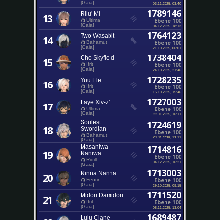
[Gaia]
03.11.2025, 03:40
1789146
Rilu' Mi
13
Ebene 100
Ultima
[Gaia]
04.12.2025, 18:13
1764123
Two Wasabit
14
Ebene 100
Bahamut
[Gaia]
21.10.2025, 06:01
1738404
Cho Skyfield
15
Ebene 100
Ifrit
[Gaia]
24.10.2025, 21:46
1728235
Yuu Ele
16
Ebene 100
Ifrit
[Gaia]
15.10.2025, 15:46
1727003
Faye Xiv-z'
17
Ebene 100
Ultima
[Gaia]
22.11.2025, 16:11
Soulest
1724619
18
Swordian
Ebene 100
Bahamut
01.11.2025, 13:11
[Gaia]
Masaniwa
1714816
19
Naniwa
Ebene 100
Ridill
04.12.2025, 16:21
[Gaia]
1713003
Ninna Nanna
20
Ebene 100
Fenrir
[Gaia]
29.10.2025, 09:15
1711520
Midori Damidori
21
Ebene 100
Ifrit
[Gaia]
08.11.2025, 13:04
1689487
Lulu Clane