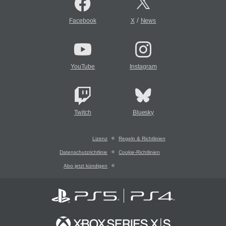
/
Facebook
X
News
YouTube
Instagram
Twitch
Bluesky
Lizenz
Regeln & Richtlinien
Datenschutzrichtlinie
Cookie-Richtlinien
Abo jetzt kündigen