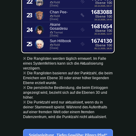
22
Ebene 100
Ridill
[Gaia]
18.10.2025, 03:17
1683088
Chan Pee-
23
Ebene 100
Ridill
[Gaia]
19.10.2025, 14:43
Akane
1681654
24
Gosaidesu
Ebene 100
Tiamat
20.10.2025, 11:07
[Gaia]
1674130
Sun Hillbook
25
Ebene 100
Ridill
[Gaia]
05.11.2025, 18:20
※ Die Ranglisten werden täglich erneuert. Im Falle
eines Systemfehlers kann sich die Aktualisierung
verzögern.
※ Die Ranglisten basieren auf der Punktzahl, die beim
Erreichen von Ebene 30 oder einer höher liegenden
Ebene erzielt wurde.
※ Die persönliche Bestleistung, die beim Einloggen
angezeigt wird, bezieht sich auf die Ebenen 30 und
höher.
※ Die Punktzahl wird nur aktualisiert, wenn du in
deiner Stammwelt spielst. Während des Aufenthalts
auf einer fremden Welt oder einem fremden
Datenzentrum, wird die Punktzahl nicht aktualisiert.