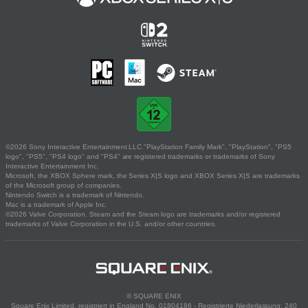
©2026 Sony Interactive Entertainment LLC."PlayStation Family Mark", "PlayStation", "PS5
logo", "PS5", "PS4 logo" and "PS4" are registered trademarks or trademarks of Sony
Interactive Entertainment Inc.
Microsoft, the XBOX Sphere mark, the Series X|S logo and XBOX Series X|S are trademarks
of the Microsoft group of companies.
Nintendo Switch is a trademark of Nintendo.
Mac is a trademark of Apple Inc.
©2026 Valve Corporation. Steam and the Steam logo are trademarks and/or registered
trademarks of Valve Corporation in the U.S. and/or other countries.
© SQUARE ENIX
Square Enix Limited, registriert in England No. 01804186 - Registrierte Niederlassung: 240