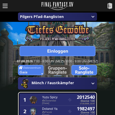
Pilgers Pfad-Ranglisten
07.08.2026
7:00 - 8:00 Uhr (MEZ) / 8:00 - 9:00 Uhr (MESZ)
Gaia
Mönch / Faustkämpfer
2012540
Yuzu Spicy
1
Ebene 100
Durandal
[Gaia]
17.03.2026, 12:37
1982497
Dolanol Ya
2
Ebene 100
Fenrir
[Gaia]
25.07.2026, 06:31