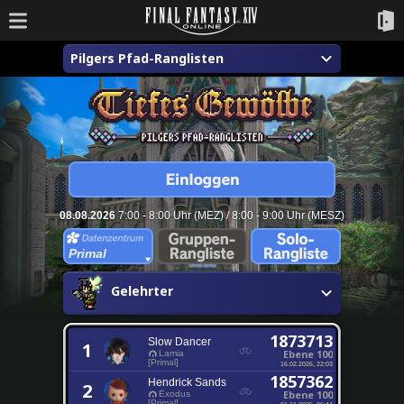
Pilgers Pfad-Ranglisten
08.08.2026
7:00 - 8:00 Uhr (MEZ) / 8:00 - 9:00 Uhr (MESZ)
Primal
Gelehrter
1873713
Slow Dancer
1
Ebene 100
Lamia
[Primal]
16.02.2026, 22:03
1857362
Hendrick Sands
2
Ebene 100
Exodus
[Primal]
01.11.2025, 06:44