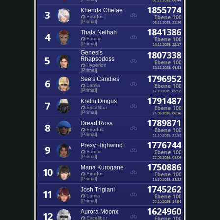
1855774
Khenda Chelae
3
Ebene 100
Exodus
[Primal]
03.11.2025, 21:36
1841386
Thala Nelhah
4
Ebene 100
Famfrit
[Primal]
15.11.2025, 22:17
Genesis
1807338
5
Rhapsodoss
Ebene 100
Hyperion
13.12.2025, 08:52
[Primal]
1796952
See's Candies
6
Ebene 100
Lamia
[Primal]
17.10.2025, 05:53
1791487
Krelm Dingus
7
Ebene 100
Excalibur
[Primal]
24.05.2026, 06:16
1789871
Dread Ross
8
Ebene 100
Exodus
[Primal]
11.10.2025, 21:53
1776744
Prexy Highwind
9
Ebene 100
Famfrit
[Primal]
27.03.2026, 01:06
1750886
Mana Kurogane
10
Ebene 100
Exodus
[Primal]
15.10.2025, 23:32
1745262
Josh Trigiani
11
Ebene 100
Lamia
[Primal]
22.10.2025, 14:54
1624960
Aurora Moonx
12
Ebene 100
Excalibur