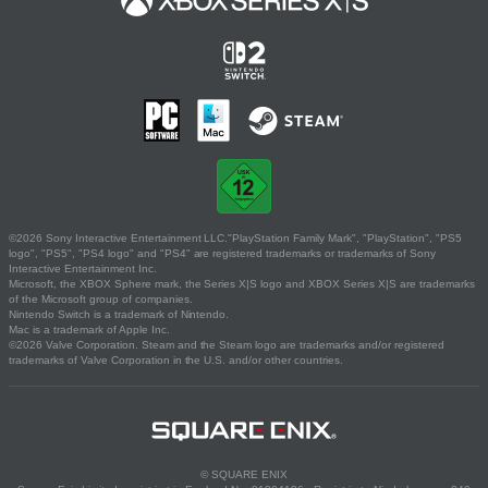
©2026 Sony Interactive Entertainment LLC."PlayStation Family Mark", "PlayStation", "PS5
logo", "PS5", "PS4 logo" and "PS4" are registered trademarks or trademarks of Sony
Interactive Entertainment Inc.
Microsoft, the XBOX Sphere mark, the Series X|S logo and XBOX Series X|S are trademarks
of the Microsoft group of companies.
Nintendo Switch is a trademark of Nintendo.
Mac is a trademark of Apple Inc.
©2026 Valve Corporation. Steam and the Steam logo are trademarks and/or registered
trademarks of Valve Corporation in the U.S. and/or other countries.
© SQUARE ENIX