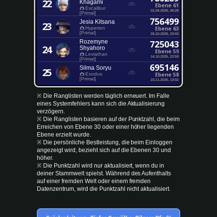
22
Khagami
Ebene 61
Excalibur
01.04.2026, 06:28
[Primal]
756499
Jesia Kitsana
23
Ebene 63
Hyperion
[Primal]
26.10.2025, 23:43
Rozemyne
725043
24
Shyahoro
Ebene 59
Leviathan
14.10.2025, 22:59
[Primal]
695146
Silma Soryu
25
Ebene 58
Exodus
[Primal]
23.11.2025, 13:02
※ Die Ranglisten werden täglich erneuert. Im Falle
eines Systemfehlers kann sich die Aktualisierung
verzögern.
※ Die Ranglisten basieren auf der Punktzahl, die beim
Erreichen von Ebene 30 oder einer höher liegenden
Ebene erzielt wurde.
※ Die persönliche Bestleistung, die beim Einloggen
angezeigt wird, bezieht sich auf die Ebenen 30 und
höher.
※ Die Punktzahl wird nur aktualisiert, wenn du in
deiner Stammwelt spielst. Während des Aufenthalts
auf einer fremden Welt oder einem fremden
Datenzentrum, wird die Punktzahl nicht aktualisiert.