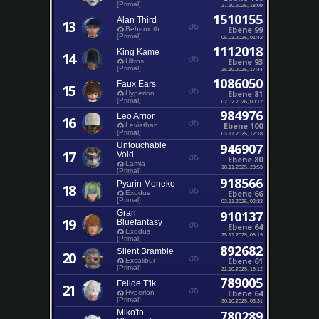
[Primal]
27.10.2025, 18:09
1510155
Alan Third
13
Ebene 99
Behemoth
[Primal]
05.03.2026, 01:42
1112018
King Kame
14
Ebene 93
Ultros
[Primal]
25.10.2025, 17:44
1086050
Faux Ears
15
Ebene 81
Hyperion
[Primal]
02.02.2026, 00:12
984976
Leo Arrior
16
Ebene 100
Leviathan
[Primal]
03.11.2025, 12:18
Untouchable
946907
17
Void
Ebene 80
Lamia
18.11.2025, 23:53
[Primal]
918566
Pyarin Moneko
18
Ebene 66
Exodus
[Primal]
03.11.2025, 02:32
Gran
910137
19
Bluefantasy
Ebene 64
Exodus
25.11.2025, 05:19
[Primal]
892682
Silent Bramble
20
Ebene 61
Excalibur
[Primal]
22.10.2025, 16:12
789005
Felide T'ik
21
Ebene 64
Hyperion
[Primal]
30.10.2025, 03:31
Miko'to
780289