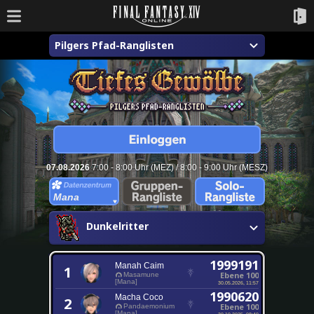
Pilgers Pfad-Ranglisten
07.08.2026
7:00 - 8:00 Uhr (MEZ) / 8:00 - 9:00 Uhr (MESZ)
Mana
Dunkelritter
1999191
Manah Caim
1
Ebene 100
Masamune
[Mana]
30.05.2026, 11:57
1990620
Macha Coco
2
Ebene 100
Pandaemonium
[Mana]
30.10.2025, 08:40