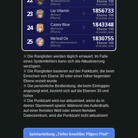
Ebene 100
Masamune
[Mana]
29.11.2025, 11:25
1856733
Lip Vitamin
23
Ebene 100
Ixion
[Mana]
29.10.2025, 22:24
1843348
Casey Blue
24
Ebene 100
Anima
[Mana]
22.11.2025, 06:02
1830755
Mp'leaf Ox
25
Ebene 100
Pandaemonium
[Mana]
22.12.2025, 10:00
※ Die Ranglisten werden täglich erneuert. Im Falle
eines Systemfehlers kann sich die Aktualisierung
verzögern.
※ Die Ranglisten basieren auf der Punktzahl, die beim
Erreichen von Ebene 30 oder einer höher liegenden
Ebene erzielt wurde.
※ Die persönliche Bestleistung, die beim Einloggen
angezeigt wird, bezieht sich auf die Ebenen 30 und
höher.
※ Die Punktzahl wird nur aktualisiert, wenn du in
deiner Stammwelt spielst. Während des Aufenthalts
auf einer fremden Welt oder einem fremden
Datenzentrum, wird die Punktzahl nicht aktualisiert.