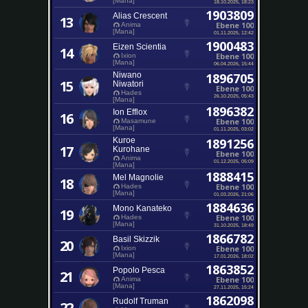
[Mana]
18.10.2025, 18:23
1903809
Alias Crescent
13
Ebene 100
Anima
[Mana]
01.11.2025, 12:42
1900483
Eizen Scientia
14
Ebene 100
Ixion
[Mana]
06.04.2026, 15:44
Niwano
1896705
15
Niwatori
Ebene 100
Hades
26.10.2025, 05:43
[Mana]
1896382
Ion Efflox
16
Ebene 100
Masamune
[Mana]
01.11.2025, 03:02
Kuroe
1891256
17
Kurohane
Ebene 100
Anima
01.12.2025, 05:09
[Mana]
1888415
Mel Magnolie
18
Ebene 100
Hades
[Mana]
01.03.2026, 21:06
1884636
Mono Kanateko
19
Ebene 100
Hades
[Mana]
31.10.2025, 18:49
1866782
Basil Skizzik
20
Ebene 100
Ixion
[Mana]
17.01.2026, 18:02
1863852
Popolo Pesca
21
Ebene 100
Anima
[Mana]
27.11.2025, 15:24
1862098
Rudolf Truman
22