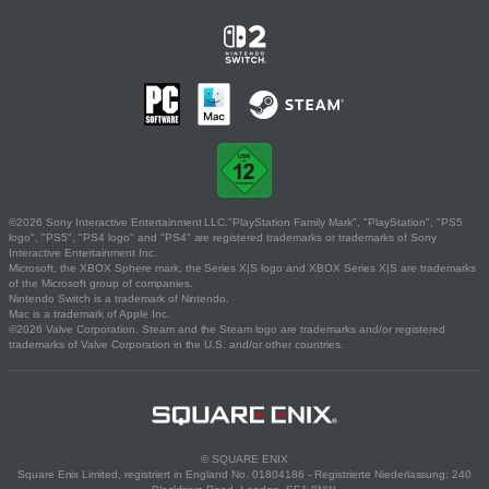
©2026 Sony Interactive Entertainment LLC."PlayStation Family Mark", "PlayStation", "PS5
logo", "PS5", "PS4 logo" and "PS4" are registered trademarks or trademarks of Sony
Interactive Entertainment Inc.
Microsoft, the XBOX Sphere mark, the Series X|S logo and XBOX Series X|S are trademarks
of the Microsoft group of companies.
Nintendo Switch is a trademark of Nintendo.
Mac is a trademark of Apple Inc.
©2026 Valve Corporation. Steam and the Steam logo are trademarks and/or registered
trademarks of Valve Corporation in the U.S. and/or other countries.
© SQUARE ENIX
Square Enix Limited, registriert in England No. 01804186 - Registrierte Niederlassung: 240