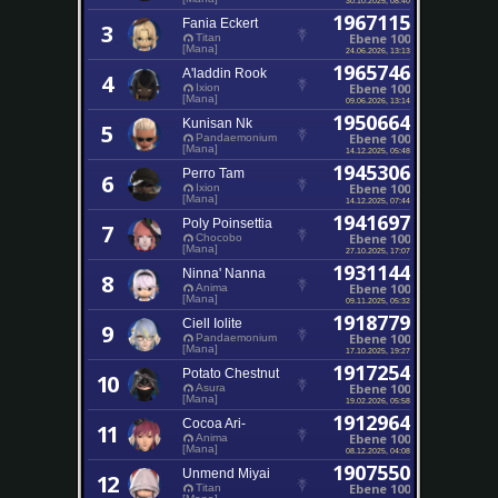
1967115
Fania Eckert
3
Ebene 100
Titan
[Mana]
24.06.2026, 13:13
1965746
A'laddin Rook
4
Ebene 100
Ixion
[Mana]
09.06.2026, 13:14
1950664
Kunisan Nk
5
Ebene 100
Pandaemonium
[Mana]
14.12.2025, 05:48
1945306
Perro Tam
6
Ebene 100
Ixion
[Mana]
14.12.2025, 07:44
1941697
Poly Poinsettia
7
Ebene 100
Chocobo
[Mana]
27.10.2025, 17:07
1931144
Ninna' Nanna
8
Ebene 100
Anima
[Mana]
09.11.2025, 05:32
1918779
Ciell Iolite
9
Ebene 100
Pandaemonium
[Mana]
17.10.2025, 19:27
1917254
Potato Chestnut
10
Ebene 100
Asura
[Mana]
19.02.2026, 05:58
1912964
Cocoa Ari-
11
Ebene 100
Anima
[Mana]
08.12.2025, 04:08
1907550
Unmend Miyai
12
Ebene 100
Titan