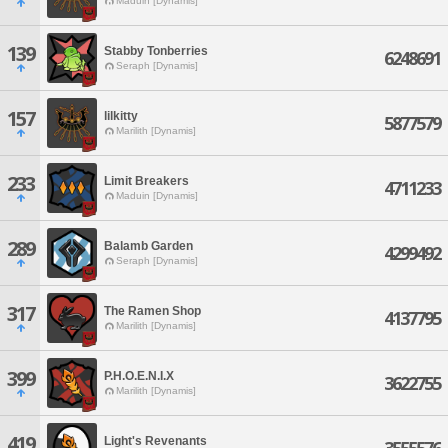
Maduin [Dynamis]
139
Stabby Tonberries
6248691
Seraph [Dynamis]
157
lilkitty
5877579
Marilith [Dynamis]
233
Limit Breakers
4711233
Maduin [Dynamis]
289
Balamb Garden
4299492
Seraph [Dynamis]
317
The Ramen Shop
4137795
Marilith [Dynamis]
399
P.H.O.E.N.I.X
3622755
Marilith [Dynamis]
419
Light's Revenants