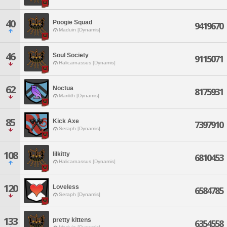
40
Poogie Squad
9419670
Maduin [Dynamis]
46
Soul Society
9115071
Halicarnassus [Dynamis]
62
Noctua
8175931
Marilith [Dynamis]
85
Kick Axe
7397910
Seraph [Dynamis]
108
lilkitty
6810453
Halicarnassus [Dynamis]
120
Loveless
6584785
Seraph [Dynamis]
133
pretty kittens
6354558