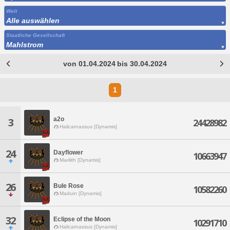
Welt
Alle auswählen
Staatliche Gesellschaft
Mahlstrom
von 01.04.2024 bis 30.04.2024
1
a2o
3
24428982
Halicarnassus [Dynamis]
24
Dayflower
10663947
Marilith [Dynamis]
26
Bule Rose
10582260
Maduin [Dynamis]
32
Eclipse of the Moon
10291710
Halicarnassus [Dynamis]