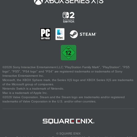
©2026 Sony Interactive Entertainment LLC."PlayStation Family Mark", "PlayStation", "PS5
logo", "PS5", "PS4 logo" and "PS4" are registered trademarks or trademarks of Sony
Interactive Entertainment Inc.
Microsoft, the XBOX Sphere mark, the Series X|S logo and XBOX Series X|S are trademarks
of the Microsoft group of companies.
Nintendo Switch is a trademark of Nintendo.
Mac is a trademark of Apple Inc.
©2026 Valve Corporation. Steam and the Steam logo are trademarks and/or registered
trademarks of Valve Corporation in the U.S. and/or other countries.
© SQUARE ENIX