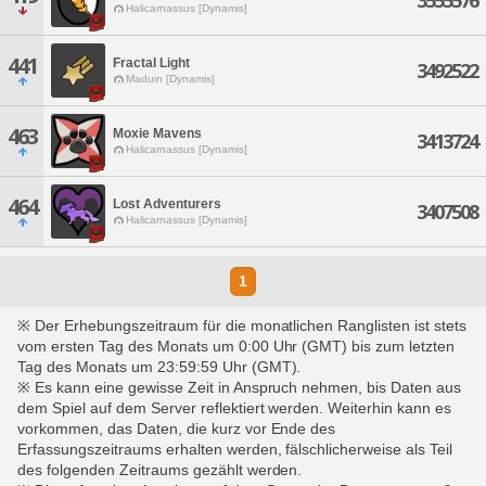
3555576
Halicarnassus [Dynamis]
441
Fractal Light
3492522
Maduin [Dynamis]
463
Moxie Mavens
3413724
Halicarnassus [Dynamis]
464
Lost Adventurers
3407508
Halicarnassus [Dynamis]
1
※ Der Erhebungszeitraum für die monatlichen Ranglisten ist stets
vom ersten Tag des Monats um 0:00 Uhr (GMT) bis zum letzten
Tag des Monats um 23:59:59 Uhr (GMT).
※ Es kann eine gewisse Zeit in Anspruch nehmen, bis Daten aus
dem Spiel auf dem Server reflektiert werden. Weiterhin kann es
vorkommen, das Daten, die kurz vor Ende des
Erfassungszeitraums erhalten werden, fälschlicherweise als Teil
des folgenden Zeitraums gezählt werden.