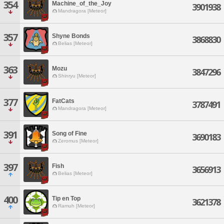
354
Machine_of_the_Joy
3901938
Mandragora [Meteor]
357
Shyne Bonds
3868830
Belias [Meteor]
363
Mozu
3847296
Shinryu [Meteor]
377
FatCats
3787491
Mandragora [Meteor]
391
Song of Fine
3690183
Zeromus [Meteor]
397
Fish
3656913
Belias [Meteor]
400
Tip en Top
3621378
Ramuh [Meteor]