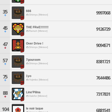
35
666
9997068
Shinryu [Meteor]
45
THE FReE!!!!!!!!
9126729
Ramuh [Meteor]
47
Over Drive !
9094571
Shinryu [Meteor]
57
7gouroom
8381721
Shinryu [Meteor]
75
1yo
7644486
Yojimbo [Meteor]
88
Lino'Pilina
7317831
Valefor [Meteor]
104
le noir laque
6881541