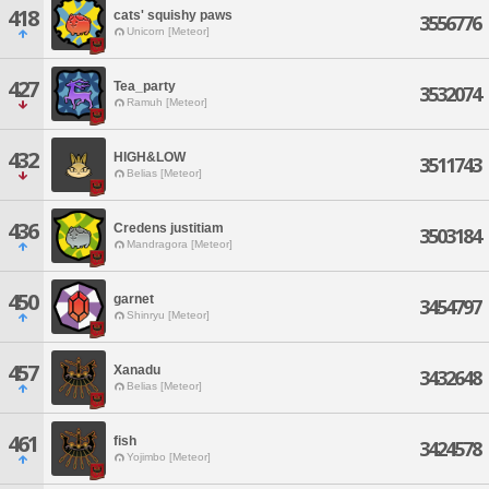
418
cats' squishy paws
3556776
Unicorn [Meteor]
427
Tea_party
3532074
Ramuh [Meteor]
432
HIGH&LOW
3511743
Belias [Meteor]
436
Credens justitiam
3503184
Mandragora [Meteor]
450
garnet
3454797
Shinryu [Meteor]
457
Xanadu
3432648
Belias [Meteor]
461
fish
3424578
Yojimbo [Meteor]