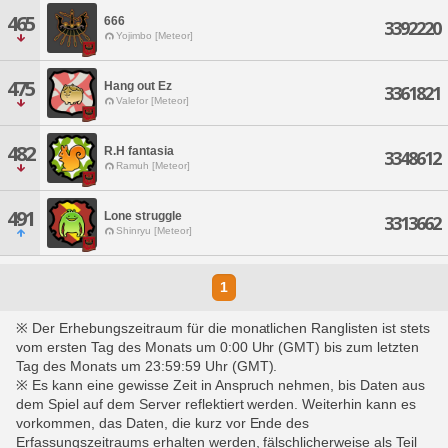
465
666
3392220
Yojimbo [Meteor]
475
Hang out Ez
3361821
Valefor [Meteor]
482
R.H fantasia
3348612
Ramuh [Meteor]
491
Lone struggle
3313662
Shinryu [Meteor]
1
※ Der Erhebungszeitraum für die monatlichen Ranglisten ist stets
vom ersten Tag des Monats um 0:00 Uhr (GMT) bis zum letzten
Tag des Monats um 23:59:59 Uhr (GMT).
※ Es kann eine gewisse Zeit in Anspruch nehmen, bis Daten aus
dem Spiel auf dem Server reflektiert werden. Weiterhin kann es
vorkommen, das Daten, die kurz vor Ende des
Erfassungszeitraums erhalten werden, fälschlicherweise als Teil