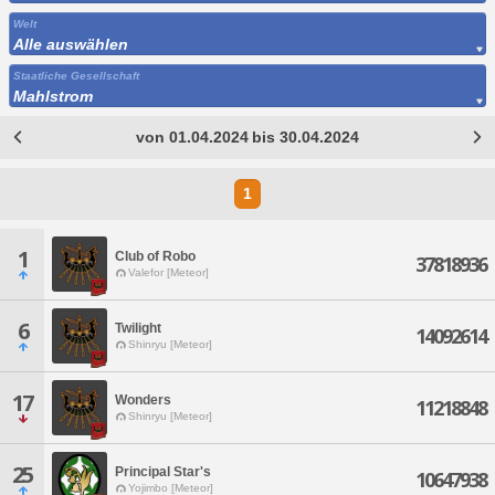
Welt
Alle auswählen
Staatliche Gesellschaft
Mahlstrom
von 01.04.2024 bis 30.04.2024
1
1
Club of Robo
37818936
Valefor [Meteor]
6
Twilight
14092614
Shinryu [Meteor]
17
Wonders
11218848
Shinryu [Meteor]
25
Principal Star's
10647938
Yojimbo [Meteor]