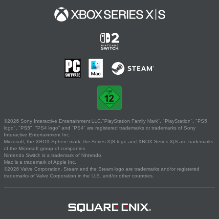
©2026 Sony Interactive Entertainment LLC."PlayStation Family Mark", "PlayStation", "PS5
logo", "PS5", "PS4 logo" and "PS4" are registered trademarks or trademarks of Sony
Interactive Entertainment Inc.
Microsoft, the XBOX Sphere mark, the Series X|S logo and XBOX Series X|S are trademarks
of the Microsoft group of companies.
Nintendo Switch is a trademark of Nintendo.
Mac is a trademark of Apple Inc.
©2026 Valve Corporation. Steam and the Steam logo are trademarks and/or registered
trademarks of Valve Corporation in the U.S. and/or other countries.