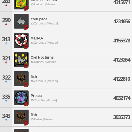
283
4315971
Unicorn [Meteor]
299
Your pace
4234656
Zeromus [Meteor]
313
Mari-G-
4155378
Zeromus [Meteor]
321
Ciel Nocturne
4123264
Shinryu [Meteor]
322
fish
4122810
Zeromus [Meteor]
335
Protea
4032174
Yojimbo [Meteor]
343
fish
3935373
Belias [Meteor]