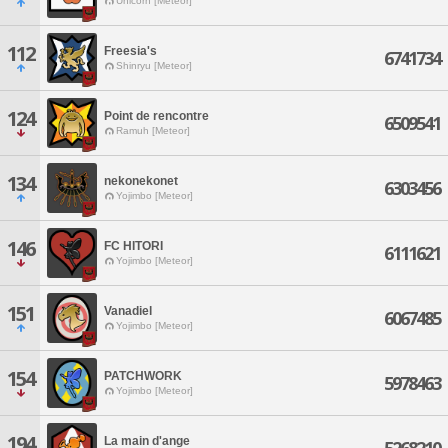
Unicorn [Meteor]
112
Freesia's
6741734
Shinryu [Meteor]
124
Point de rencontre
6509541
Ramuh [Meteor]
134
nekonekonet
6303456
Yojimbo [Meteor]
146
FC HITORI
6111621
Yojimbo [Meteor]
151
Vanadiel
6067485
Yojimbo [Meteor]
154
PATCHWORK
5978463
Yojimbo [Meteor]
194
La main d'ange