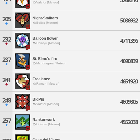
5268210
Valefor [Meteor]
205
Night-Stalkers
5086932
Belias [Meteor]
232
Balloon flower
4711396
Shinryu [Meteor]
237
St. Elmo's fire
4690839
Mandragora [Meteor]
241
Freelance
4651920
Ramuh [Meteor]
248
BigPig
4609805
Valefor [Meteor]
257
Rankenwerk
4552038
Unicorn [Meteor]
Casa del Viento