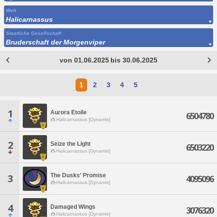
Welt
Halicarnassus
Staatliche Gesellschaft
Bruderschaft der Morgenviper
von 01.06.2025 bis 30.06.2025
1
2
3
4
5
1
Aurora Etoile
6504780
Halicarnassus [Dynamis]
2
Seize the Light
6503220
Halicarnassus [Dynamis]
The Dusks' Promise
3
4095096
Halicarnassus [Dynamis]
4
Damaged Wings
3076320
Halicarnassus [Dynamis]