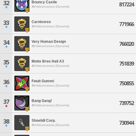
32
Bouncy Castle
817224
Halicarnassus [Dynamis]
33
Carnivores
771966
Halicarnassus [Dynamis]
34
Very Human Design
766020
Halicarnassus [Dynamis]
35
Motte Bree Hali A3
751839
Halicarnassus [Dynamis]
36
Fwuit Gummi
750855
Halicarnassus [Dynamis]
37
Bang Gang!
739752
Halicarnassus [Dynamis]
38
Shoebill Corp.
730944
Halicarnassus [Dynamis]