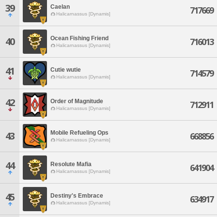
39
Caelan
717669
Halicarnassus [Dynamis]
Ocean Fishing Friend
40
716013
Halicarnassus [Dynamis]
41
Cutie wutie
714579
Halicarnassus [Dynamis]
42
Order of Magnitude
712911
Halicarnassus [Dynamis]
Mobile Refueling Ops
43
668856
Halicarnassus [Dynamis]
44
Resolute Mafia
641904
Halicarnassus [Dynamis]
45
Destiny's Embrace
634917
Halicarnassus [Dynamis]