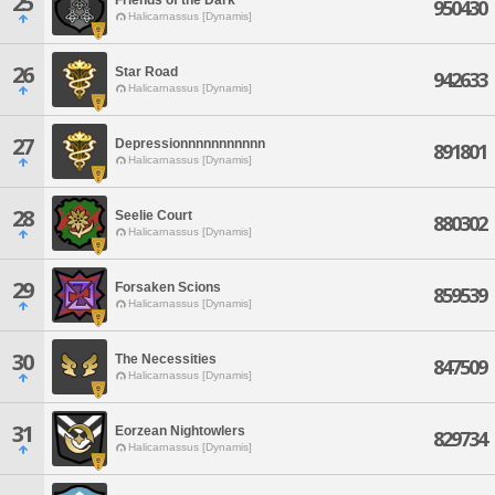
25
950430
Halicarnassus [Dynamis]
26
Star Road
942633
Halicarnassus [Dynamis]
27
Depressionnnnnnnnnnn
891801
Halicarnassus [Dynamis]
28
Seelie Court
880302
Halicarnassus [Dynamis]
29
Forsaken Scions
859539
Halicarnassus [Dynamis]
30
The Necessities
847509
Halicarnassus [Dynamis]
31
Eorzean Nightowlers
829734
Halicarnassus [Dynamis]