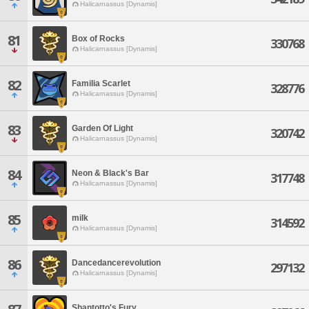
Halicarnassus [Dynamis]
81
Box of Rocks
330768
Halicarnassus [Dynamis]
82
Familia Scarlet
328776
Halicarnassus [Dynamis]
83
Garden Of Light
320742
Halicarnassus [Dynamis]
84
Neon & Black's Bar
317748
Halicarnassus [Dynamis]
85
milk
314592
Halicarnassus [Dynamis]
86
Dancedancerevolution
297132
Halicarnassus [Dynamis]
Shantotto's Fury