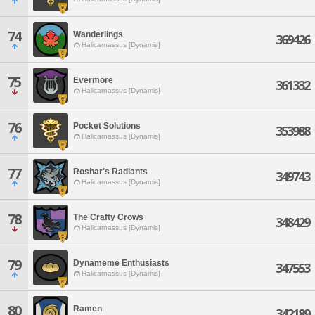
74
Wanderlings
369426
Halicarnassus [Dynamis]
75
Evermore
361332
Halicarnassus [Dynamis]
76
Pocket Solutions
353988
Halicarnassus [Dynamis]
77
Roshar's Radiants
349743
Halicarnassus [Dynamis]
78
The Crafty Crows
348429
Halicarnassus [Dynamis]
79
Dynameme Enthusiasts
347553
Halicarnassus [Dynamis]
80
Ramen
342189