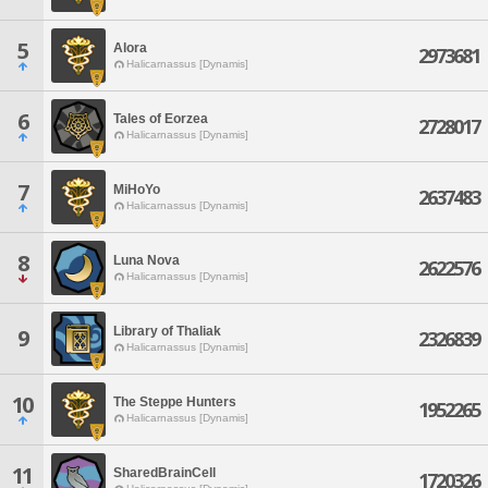
5
Alora
2973681
Halicarnassus [Dynamis]
6
Tales of Eorzea
2728017
Halicarnassus [Dynamis]
7
MiHoYo
2637483
Halicarnassus [Dynamis]
8
Luna Nova
2622576
Halicarnassus [Dynamis]
Library of Thaliak
9
2326839
Halicarnassus [Dynamis]
10
The Steppe Hunters
1952265
Halicarnassus [Dynamis]
11
SharedBrainCell
1720326