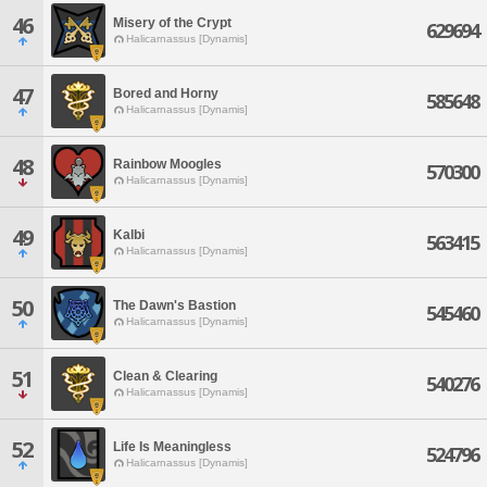
46
Misery of the Crypt
629694
Halicarnassus [Dynamis]
47
Bored and Horny
585648
Halicarnassus [Dynamis]
48
Rainbow Moogles
570300
Halicarnassus [Dynamis]
49
Kalbi
563415
Halicarnassus [Dynamis]
50
The Dawn's Bastion
545460
Halicarnassus [Dynamis]
51
Clean & Clearing
540276
Halicarnassus [Dynamis]
52
Life Is Meaningless
524796
Halicarnassus [Dynamis]