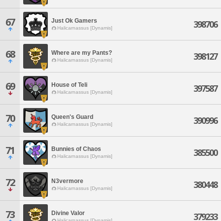
67
Just Ok Gamers
398706
Halicarnassus [Dynamis]
68
Where are my Pants?
398127
Halicarnassus [Dynamis]
69
House of Teli
397587
Halicarnassus [Dynamis]
70
Queen's Guard
390996
Halicarnassus [Dynamis]
71
Bunnies of Chaos
385500
Halicarnassus [Dynamis]
72
N3vermore
380448
Halicarnassus [Dynamis]
73
Divine Valor
379233
Halicarnassus [Dynamis]