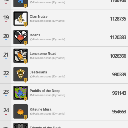
1166769
Halicarnassus [Dynamis]
19
Clan Nutsy
1128735
Halicarnassus [Dynamis]
20
Beans
1120383
Halicarnassus [Dynamis]
21
Lonesome Road
1026366
Halicarnassus [Dynamis]
22
Jesterians
990339
Halicarnassus [Dynamis]
23
Puddis of the Deep
961143
Halicarnassus [Dynamis]
24
Kitsune Mura
954663
Halicarnassus [Dynamis]
Friends of the Dark