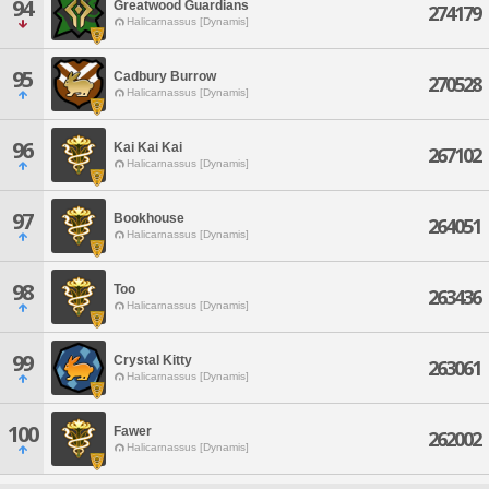
94
Greatwood Guardians
274179
Halicarnassus [Dynamis]
95
Cadbury Burrow
270528
Halicarnassus [Dynamis]
96
Kai Kai Kai
267102
Halicarnassus [Dynamis]
97
Bookhouse
264051
Halicarnassus [Dynamis]
98
Too
263436
Halicarnassus [Dynamis]
99
Crystal Kitty
263061
Halicarnassus [Dynamis]
100
Fawer
262002
Halicarnassus [Dynamis]