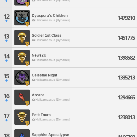
Halicarnassus [Dynamis]
12
Dyaspora's Children
1479210
Halicarnassus [Dynamis]
13
Soldier 1st Class
1451775
Halicarnassus [Dynamis]
14
News2U
1398582
Halicarnassus [Dynamis]
15
Celestial Night
1335213
Halicarnassus [Dynamis]
16
Arcana
1294665
Halicarnassus [Dynamis]
17
Petit Fours
1238013
Halicarnassus [Dynamis]
18
Sapphire Apocalypse