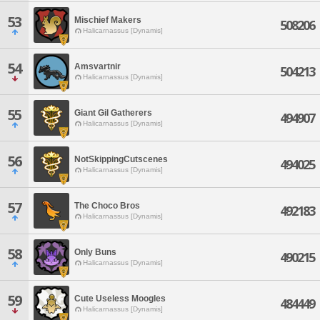
53
Mischief Makers
508206
Halicarnassus [Dynamis]
54
Amsvartnir
504213
Halicarnassus [Dynamis]
55
Giant Gil Gatherers
494907
Halicarnassus [Dynamis]
56
NotSkippingCutscenes
494025
Halicarnassus [Dynamis]
57
The Choco Bros
492183
Halicarnassus [Dynamis]
58
Only Buns
490215
Halicarnassus [Dynamis]
59
Cute Useless Moogles
484449
Halicarnassus [Dynamis]