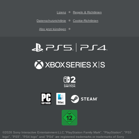
Lizenz
Regeln & Richtlinien
Datenschutzrichtlinie
Cookie-Richtlinien
Abo jetzt kündigen
©2026 Sony Interactive Entertainment LLC."PlayStation Family Mark", "PlayStation", "PS5
logo", "PS5", "PS4 logo" and "PS4" are registered trademarks or trademarks of Sony