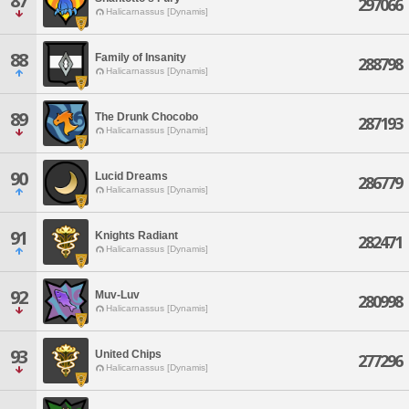
87
297066
Halicarnassus [Dynamis]
88
Family of Insanity
288798
Halicarnassus [Dynamis]
89
The Drunk Chocobo
287193
Halicarnassus [Dynamis]
90
Lucid Dreams
286779
Halicarnassus [Dynamis]
91
Knights Radiant
282471
Halicarnassus [Dynamis]
92
Muv-Luv
280998
Halicarnassus [Dynamis]
93
United Chips
277296
Halicarnassus [Dynamis]