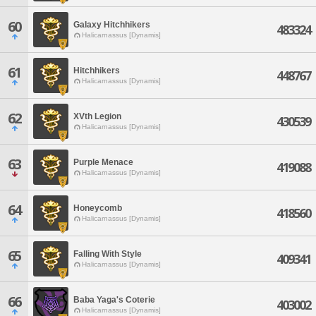
60
Galaxy Hitchhikers
483324
Halicarnassus [Dynamis]
61
Hitchhikers
448767
Halicarnassus [Dynamis]
62
XVth Legion
430539
Halicarnassus [Dynamis]
63
Purple Menace
419088
Halicarnassus [Dynamis]
64
Honeycomb
418560
Halicarnassus [Dynamis]
65
Falling With Style
409341
Halicarnassus [Dynamis]
66
Baba Yaga's Coterie
403002
Halicarnassus [Dynamis]