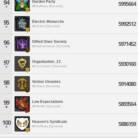
94
Garden Party
5995664
Rafflesia [Dynamis]
95
Electric Monarchs
5992512
Golem [Dynamis]
96
Gifted Ones Society
5971452
Halicarnassus [Dynamis]
97
Organization_13
5930160
Cuchulainn [Dynamis]
98
Ventos Uivantes
5914080
Golem [Dynamis]
99
Low Expectations
5893564
Marilith [Dynamis]
100
Heaven's Syndicate
5886159
Rafflesia [Dynamis]