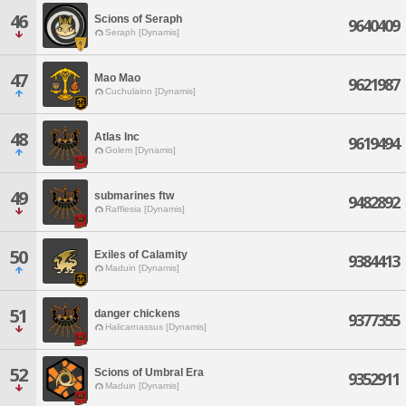
46
Scions of Seraph
9640409
Seraph [Dynamis]
47
Mao Mao
9621987
Cuchulainn [Dynamis]
48
Atlas Inc
9619494
Golem [Dynamis]
49
submarines ftw
9482892
Rafflesia [Dynamis]
50
Exiles of Calamity
9384413
Maduin [Dynamis]
51
danger chickens
9377355
Halicarnassus [Dynamis]
52
Scions of Umbral Era
9352911
Maduin [Dynamis]