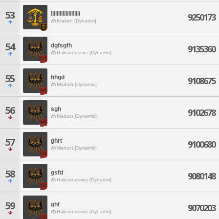
53
Iilililililiiililill
9250173
Kraken [Dynamis]
54
dgfsgfh
9135360
Halicarnassus [Dynamis]
55
hhgd
9108675
Maduin [Dynamis]
56
sgh
9102678
Maduin [Dynamis]
57
ghrt
9100680
Maduin [Dynamis]
58
gsfd
9080148
Halicarnassus [Dynamis]
59
ghf
9070203
Halicarnassus [Dynamis]