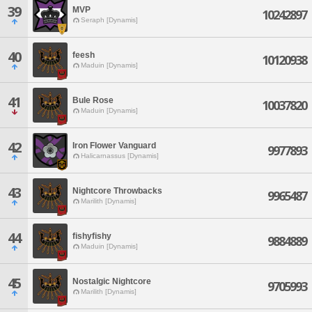
39
MVP
10242897
Seraph [Dynamis]
40
feesh
10120938
Maduin [Dynamis]
41
Bule Rose
10037820
Maduin [Dynamis]
42
Iron Flower Vanguard
9977893
Halicarnassus [Dynamis]
43
Nightcore Throwbacks
9965487
Marilith [Dynamis]
44
fishyfishy
9884889
Maduin [Dynamis]
45
Nostalgic Nightcore
9705993
Marilith [Dynamis]