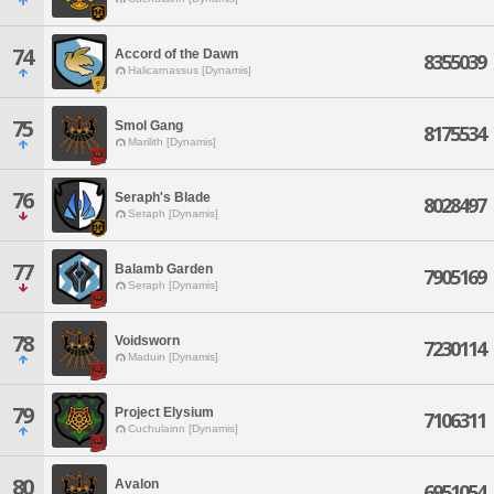
74
Accord of the Dawn
8355039
Halicarnassus [Dynamis]
75
Smol Gang
8175534
Marilith [Dynamis]
76
Seraph's Blade
8028497
Seraph [Dynamis]
77
Balamb Garden
7905169
Seraph [Dynamis]
78
Voidsworn
7230114
Maduin [Dynamis]
79
Project Elysium
7106311
Cuchulainn [Dynamis]
80
Avalon
6951054