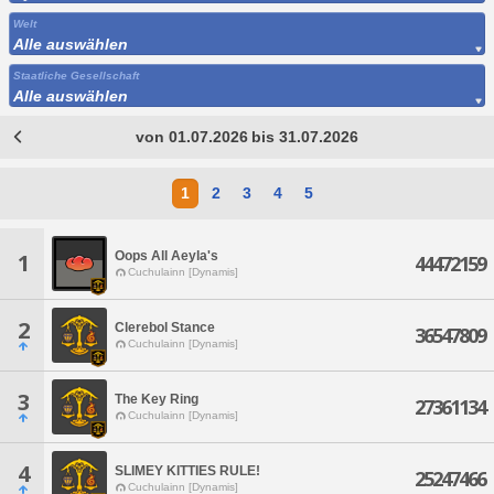
Welt
Alle auswählen
Staatliche Gesellschaft
Alle auswählen
von 01.07.2026 bis 31.07.2026
1
2
3
4
5
Oops All Aeyla's
1
44472159
Cuchulainn [Dynamis]
2
Clerebol Stance
36547809
Cuchulainn [Dynamis]
3
The Key Ring
27361134
Cuchulainn [Dynamis]
4
SLIMEY KITTIES RULE!
25247466
Cuchulainn [Dynamis]