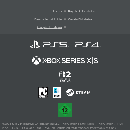
Lizenz
Regeln & Richtlinien
Datenschutzrichtlinie
Cookie-Richtlinien
Abo jetzt kündigen
©2026 Sony Interactive Entertainment LLC."PlayStation Family Mark", "PlayStation", "PS5
logo", "PS5", "PS4 logo" and "PS4" are registered trademarks or trademarks of Sony