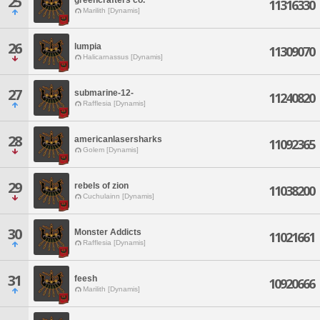
25
11316330
Marilith [Dynamis]
26
lumpia
11309070
Halicarnassus [Dynamis]
27
submarine-12-
11240820
Rafflesia [Dynamis]
28
americanlasersharks
11092365
Golem [Dynamis]
29
rebels of zion
11038200
Cuchulainn [Dynamis]
30
Monster Addicts
11021661
Rafflesia [Dynamis]
31
feesh
10920666
Marilith [Dynamis]