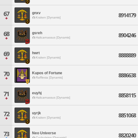
67
gnxv
8914179
Kraken [Dynamis]
68
gsreh
8904246
Halicarnassus [Dynamis]
69
hwrt
8888889
Kraken [Dynamis]
70
Kupos of Fortune
8886638
Rafflesia [Dynamis]
71
euyhj
8858115
Halicarnassus [Dynamis]
72
uyrjk
8851068
Kraken [Dynamis]
73
Neo Universe
8820240
Cuchulainn [Dynamis]