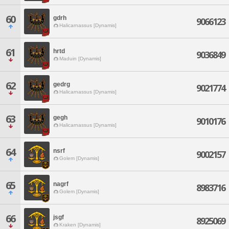
60
gdrh
9066123
Halicarnassus [Dynamis]
61
hrtd
9036849
Maduin [Dynamis]
62
gedrg
9021774
Halicarnassus [Dynamis]
63
gegh
9010176
Halicarnassus [Dynamis]
64
nsrf
9002157
Golem [Dynamis]
65
nagrf
8983716
Golem [Dynamis]
66
jsgf
8925069
Kraken [Dynamis]