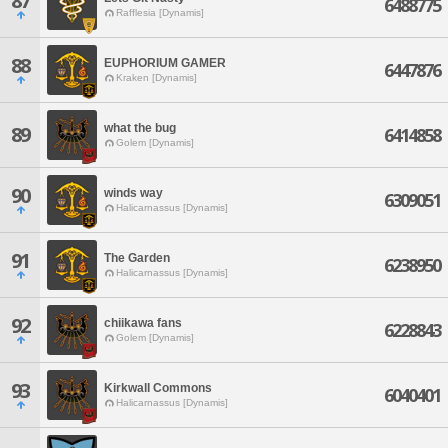
87
6488775
Rafflesia [Dynamis]
88
EUPHORIUM GAMER
6447876
Kraken [Dynamis]
what the bug
89
6414858
Golem [Dynamis]
90
winds way
6309051
Halicarnassus [Dynamis]
91
The Garden
6238950
Halicarnassus [Dynamis]
92
chiikawa fans
6228843
Golem [Dynamis]
93
Kirkwall Commons
6040401
Halicarnassus [Dynamis]