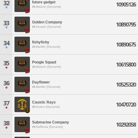
32
future gadget
10905126
Maduin [Dynamis]
33
Golden Company
10890795
Seraph [Dynamis]
34
fishyfishy
10890675
Marilith [Dynamis]
35
Poogie Squad
10615800
Maduin [Dynamis]
36
Dayflower
10525320
Marilith [Dynamis]
37
Caustic Rays
10470720
Golem [Dynamis]
38
Submarine Company
10292058
Rafflesia [Dynamis]