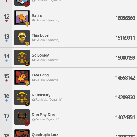
Rafflesia [Dynamis]
12
Satire
16096566
Golem [Dynamis]
13
This Love
15169911
Golem [Dynamis]
14
So Lonely
15000159
Golem [Dynamis]
15
Live Long
14558142
Golem [Dynamis]
16
Rationality
14289330
Rafflesia [Dynamis]
17
Run Boy Run
14074851
Golem [Dynamis]
18
Quadruple Lutz