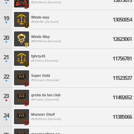
13875075
Rafflesia [Dynamis]
19
Winds way
13050054
Marilith [Dynamis]
20
Winds Way
12623061
Rafflesia [Dynamis]
21
fghrty45
11756781
Golem [Dynamis]
22
Super Gold
11523537
Seraph [Dynamis]
23
graha tia fan club
11492652
Kraken [Dynamis]
24
Monster Shelf
11385066
Rafflesia [Dynamis]
greencrafters co.