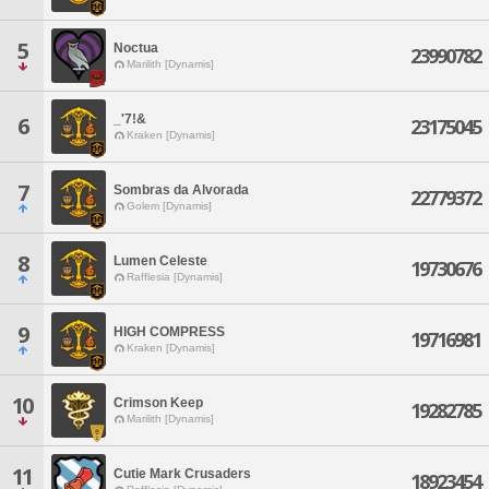
5
Noctua
23990782
Marilith [Dynamis]
_'7!&
6
23175045
Kraken [Dynamis]
7
Sombras da Alvorada
22779372
Golem [Dynamis]
8
Lumen Celeste
19730676
Rafflesia [Dynamis]
9
HIGH COMPRESS
19716981
Kraken [Dynamis]
10
Crimson Keep
19282785
Marilith [Dynamis]
11
Cutie Mark Crusaders
18923454