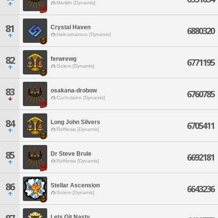
Marilith [Dynamis]
81
Crystal Haven
6880320
Halicarnassus [Dynamis]
82
ferwrewg
6771195
Golem [Dynamis]
83
osakana-drobow
6760785
Cuchulainn [Dynamis]
84
Long John Silvers
6705411
Rafflesia [Dynamis]
85
Dr Steve Brule
6692181
Rafflesia [Dynamis]
86
Stellar Ascension
6643236
Golem [Dynamis]
Lets Git Nasty