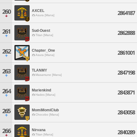
260
AXCEL
2864187
Asura [Mana]
261
Sud-Ouest
2862888
Titan [Mana]
262
Chapter_One
2861001
Asura [Mana]
263
TLANMY
2847198
Masamune [Mana]
264
Marienkind
2843871
Hades [Mana]
265
MomiMomiClub
2843058
Chocobo [Mana]
266
Nirvana
2840289
Titan [Mana]