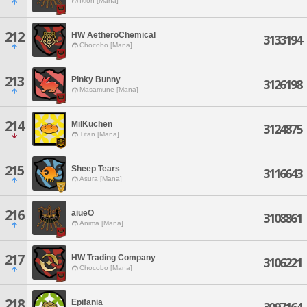
Ixion [Mana]
212
HW AetheroChemical
3133194
Chocobo [Mana]
213
Pinky Bunny
3126198
Masamune [Mana]
214
MilKuchen
3124875
Titan [Mana]
215
Sheep Tears
3116643
Asura [Mana]
216
aiueO
3108861
Anima [Mana]
217
HW Trading Company
3106221
Chocobo [Mana]
218
Epifania