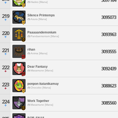
3097164
Hades [Mana]
219
Silence Printemps
3095073
Asura [Mana]
220
Paaaaandemonium
3093963
Pandaemonium [Mana]
221
rihan
3093555
Anima [Mana]
222
Dear Fantasy
3092439
Masamune [Mana]
223
ponpon itatanikamuy
3088623
Chocobo [Mana]
224
Work Together
3085560
Masamune [Mana]
BOB-SNAIL