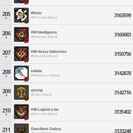
205
Winter
3163599
Chocobo [Mana]
206
HW Intelligence
3160683
Chocobo [Mana]
207
HW Heavy Industries
3150756
Chocobo [Mana]
208
eulalia
3142878
Masamune [Mana]
209
among
3142716
Titan [Mana]
210
HW Logistics Inc
3135402
Chocobo [Mana]
211
Guardians Galaxy
3133248