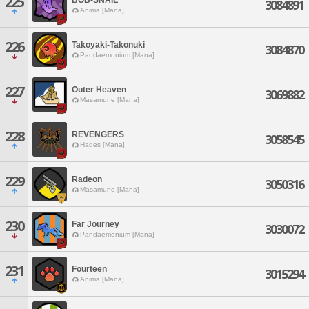
225
3084891
Anima [Mana]
226
Takoyaki-Takonuki
3084870
Pandaemonium [Mana]
227
Outer Heaven
3069882
Masamune [Mana]
228
REVENGERS
3058545
Hades [Mana]
229
Radeon
3050316
Masamune [Mana]
230
Far Journey
3030072
Pandaemonium [Mana]
231
Fourteen
3015294
Anima [Mana]