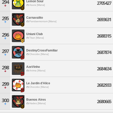
294
Lemon Sour
2705427
Asura [Mana]
295
Carnavalito
2693631
Pandaemonium [Mana]
296
Uniuni Club
2688315
Titan [Mana]
297
DestinyCrossFamiliar
2687874
Chocobo [Mana]
298
AzeVinho
2684634
Anima [Mana]
299
Le Jardin d'Alice
2682933
Chocobo [Mana]
300
Buenos Aires
2680665
Hades [Mana]