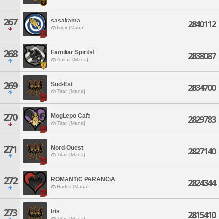
267
sasakama
2840112
Ixion [Mana]
268
Familiar Spirits!
2838087
Anima [Mana]
269
Sud-Est
2834700
Titan [Mana]
270
MogLepo Cafe
2829783
Titan [Mana]
271
Nord-Ouest
2827140
Titan [Mana]
272
ROMANTiC PARANOiA
2824344
Hades [Mana]
273
Iris
2815410
Titan [Mana]