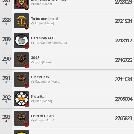
287
2728023
Titan [Mana]
288
To be continued
2721534
Anima [Mana]
289
Earl Grey tea
2718117
Pandaemonium [Mana]
290
3008
2716725
Ixion [Mana]
291
BlackCats
2711034
Masamune [Mana]
292
Rice Ball
2708004
Titan [Mana]
293
Lord of Dawn
2705823
Hades [Mana]