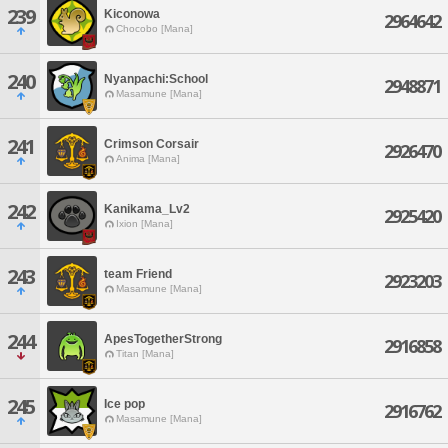
239
Kiconowa
2964642
Chocobo [Mana]
240
Nyanpachi:School
2948871
Masamune [Mana]
241
Crimson Corsair
2926470
Anima [Mana]
242
Kanikama_Lv2
2925420
Ixion [Mana]
243
team Friend
2923203
Masamune [Mana]
244
ApesTogetherStrong
2916858
Titan [Mana]
245
Ice pop
2916762
Masamune [Mana]