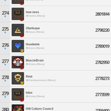
274
how nees
2801844
Hades [Mana]
275
Obelisque
2798220
Asura [Mana]
276
Hoodwink
2789019
Asura [Mana]
277
MuscleBrain
2782950
Anima [Mana]
278
Rind
2778273
Pandaemonium [Mana]
279
lolas
2773599
Anima [Mana]
280
HW Culture Council
2759400