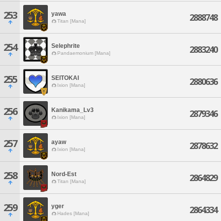
253
yawa
2888748
Titan [Mana]
254
Selephrite
2883240
Pandaemonium [Mana]
255
SEITOKAI
2880636
Ixion [Mana]
256
Kanikama_Lv3
2879346
Ixion [Mana]
257
ayaw
2878632
Ixion [Mana]
258
Nord-Est
2864829
Titan [Mana]
259
yger
2864334
Hades [Mana]