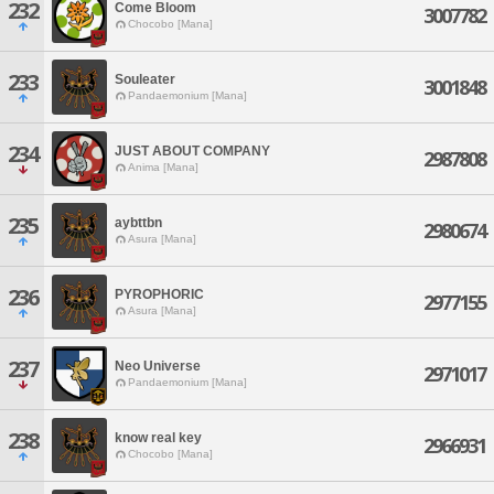
232
Come Bloom
3007782
Chocobo [Mana]
233
Souleater
3001848
Pandaemonium [Mana]
234
JUST ABOUT COMPANY
2987808
Anima [Mana]
235
aybttbn
2980674
Asura [Mana]
236
PYROPHORIC
2977155
Asura [Mana]
237
Neo Universe
2971017
Pandaemonium [Mana]
238
know real key
2966931
Chocobo [Mana]