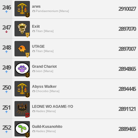
246
arws
2910027
Pandaemonium [Mana]
247
Exiit
2897070
Titan [Mana]
248
UTAGE
2897007
Titan [Mana]
249
Grand Chariot
2894865
Ixion [Mana]
250
Abyss Walker
2894445
Chocobo [Mana]
251
LEONE WO AGAME-YO
2891121
Hades [Mana]
252
Guild-Kusanohito
2889465
Hades [Mana]