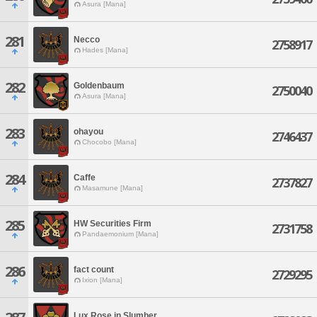
Asura [Mana]
281
Necco
2758917
Hades [Mana]
282
Goldenbaum
2750040
Asura [Mana]
283
ohayou
2746437
Chocobo [Mana]
284
Caffe
2737827
Masamune [Mana]
285
HW Securities Firm
2731758
Pandaemonium [Mana]
286
fact count
2729295
Ixion [Mana]
Lux Rose in Slumber