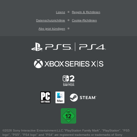
Lizenz
Regeln & Richtlinien
Datenschutzrichtlinie
Cookie-Richtlinien
Abo jetzt kündigen
©2026 Sony Interactive Entertainment LLC."PlayStation Family Mark", "PlayStation", "PS5
logo", "PS5", "PS4 logo" and "PS4" are registered trademarks or trademarks of Sony