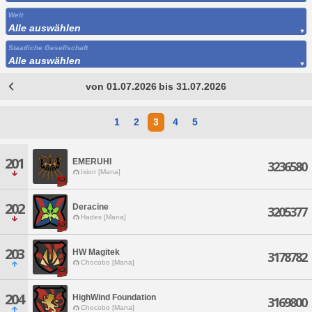
Welt
Alle auswählen
Staatliche Gesellschaft
Alle auswählen
von 01.07.2026 bis 31.07.2026
1
2
3
4
5
201
EMERUHI
3236580
Ixion [Mana]
202
Deracine
3205377
Hades [Mana]
203
HW Magitek
3178782
Chocobo [Mana]
204
HighWind Foundation
3169800
Chocobo [Mana]