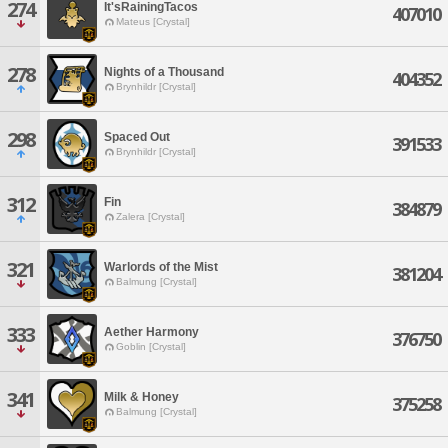
274
It'sRainingTacos
407010
Mateus [Crystal]
278
Nights of a Thousand
404352
Brynhildr [Crystal]
298
Spaced Out
391533
Brynhildr [Crystal]
312
Fin
384879
Zalera [Crystal]
321
Warlords of the Mist
381204
Balmung [Crystal]
333
Aether Harmony
376750
Goblin [Crystal]
341
Milk & Honey
375258
Balmung [Crystal]