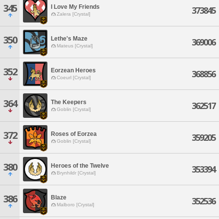
345
I Love My Friends
373845
Zalera [Crystal]
350
Lethe's Maze
369006
Mateus [Crystal]
352
Eorzean Heroes
368856
Coeurl [Crystal]
364
The Keepers
362517
Goblin [Crystal]
372
Roses of Eorzea
359205
Goblin [Crystal]
380
Heroes of the Twelve
353394
Brynhildr [Crystal]
386
Blaze
352536
Malboro [Crystal]