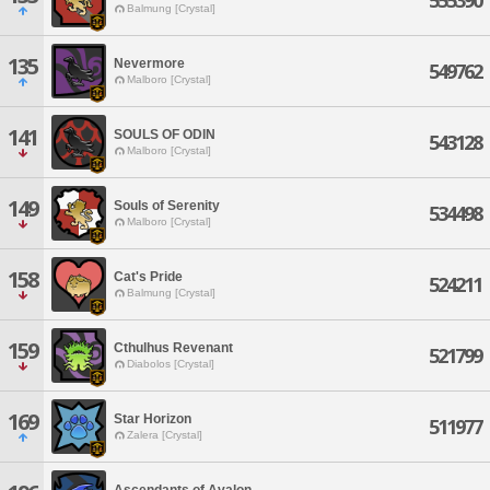
555390
Balmung [Crystal]
135
Nevermore
549762
Malboro [Crystal]
141
SOULS OF ODIN
543128
Malboro [Crystal]
149
Souls of Serenity
534498
Malboro [Crystal]
158
Cat's Pride
524211
Balmung [Crystal]
159
Cthulhus Revenant
521799
Diabolos [Crystal]
169
Star Horizon
511977
Zalera [Crystal]
Ascendants of Avalon