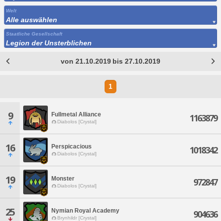
Welt
Alle auswählen
Staatliche Gesellschaft
Legion der Unsterblichen
von 21.10.2019 bis 27.10.2019
1
9
Fullmetal Alliance
1163879
Diabolos [Crystal]
16
Perspicacious
1018342
Diabolos [Crystal]
19
Monster
972847
Diabolos [Crystal]
25
Nymian Royal Academy
904636
Brynhildr [Crystal]