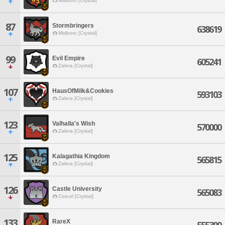
Malboro [Crystal]
87
Stormbringers
638619
Malboro [Crystal]
99
Evil Empire
605241
Zalera [Crystal]
107
HausOfMilk&Cookies
593103
Zalera [Crystal]
123
Valhalla's Wish
570000
Zalera [Crystal]
125
Kalagathia Kingdom
565815
Zalera [Crystal]
126
Castle University
565083
Coeurl [Crystal]
133
RareX