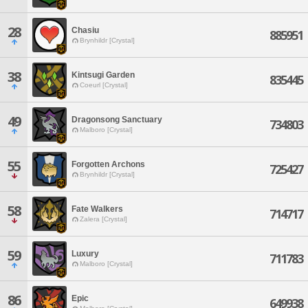
28
Chasiu
885951
Brynhildr [Crystal]
38
Kintsugi Garden
835445
Coeurl [Crystal]
49
Dragonsong Sanctuary
734803
Malboro [Crystal]
55
Forgotten Archons
725427
Brynhildr [Crystal]
58
Fate Walkers
714717
Zalera [Crystal]
59
Luxury
711783
Malboro [Crystal]
86
Epic
649938