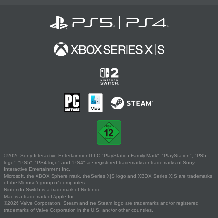
©2026 Sony Interactive Entertainment LLC."PlayStation Family Mark", "PlayStation", "PS5
logo", "PS5", "PS4 logo" and "PS4" are registered trademarks or trademarks of Sony
Interactive Entertainment Inc.
Microsoft, the XBOX Sphere mark, the Series X|S logo and XBOX Series X|S are trademarks
of the Microsoft group of companies.
Nintendo Switch is a trademark of Nintendo.
Mac is a trademark of Apple Inc.
©2026 Valve Corporation. Steam and the Steam logo are trademarks and/or registered
trademarks of Valve Corporation in the U.S. and/or other countries.