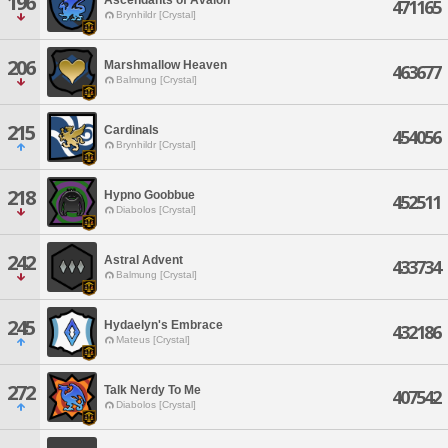
196
471165
Brynhildr [Crystal]
206
Marshmallow Heaven
463677
Balmung [Crystal]
215
Cardinals
454056
Brynhildr [Crystal]
218
Hypno Goobbue
452511
Diabolos [Crystal]
242
Astral Advent
433734
Balmung [Crystal]
245
Hydaelyn's Embrace
432186
Mateus [Crystal]
272
Talk Nerdy To Me
407542
Diabolos [Crystal]