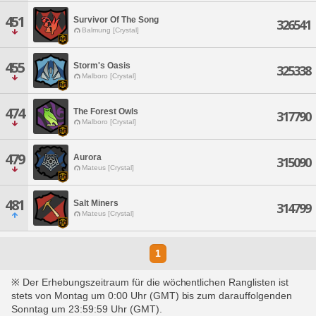
451
Survivor Of The Song
326541
Balmung [Crystal]
455
Storm's Oasis
325338
Malboro [Crystal]
474
The Forest Owls
317790
Malboro [Crystal]
479
Aurora
315090
Mateus [Crystal]
481
Salt Miners
314799
Mateus [Crystal]
1
※ Der Erhebungszeitraum für die wöchentlichen Ranglisten ist
stets von Montag um 0:00 Uhr (GMT) bis zum darauffolgenden
Sonntag um 23:59:59 Uhr (GMT).