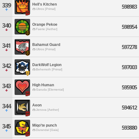
339
Hell's Kitchen
598983
Ultros [Primal]
340
Orange Pekoe
598954
Faerie [Aether]
341
Bahamut Guard
597278
Ultros [Primal]
342
DarkWolf Legion
597003
Behemoth [Primal]
343
High Human
595905
Garuda [Elemental]
344
Aeon
594612
Jenova [Aether]
345
Miqo'te punch
593880
Durandal [Gaia]