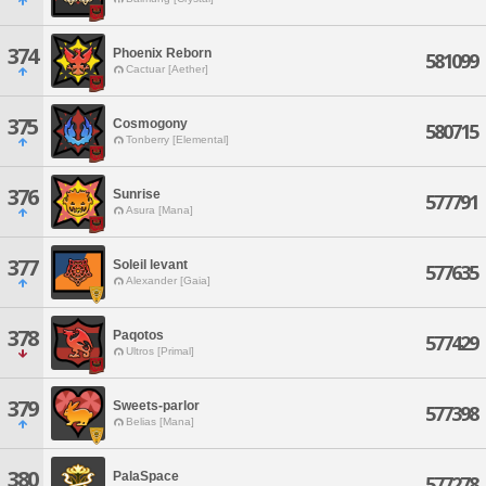
374
Phoenix Reborn
581099
Cactuar [Aether]
375
Cosmogony
580715
Tonberry [Elemental]
376
Sunrise
577791
Asura [Mana]
377
Soleil levant
577635
Alexander [Gaia]
378
Paqotos
577429
Ultros [Primal]
379
Sweets-parlor
577398
Belias [Mana]
380
PalaSpace
577278