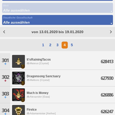
Welt
Alle auswählen
Staatliche Gesellschaft
Alle auswählen
von 13.01.2020 bis 19.01.2020
1
2
3
4
5
301
It'sRainingTacos
628413
Mateus [Crystal]
302
Dragonsong Sanctuary
627930
Malboro [Crystal]
303
Much is Money
626886
Alexander [Gaia]
304
FireIce
626247
Adamantoise [Aether]