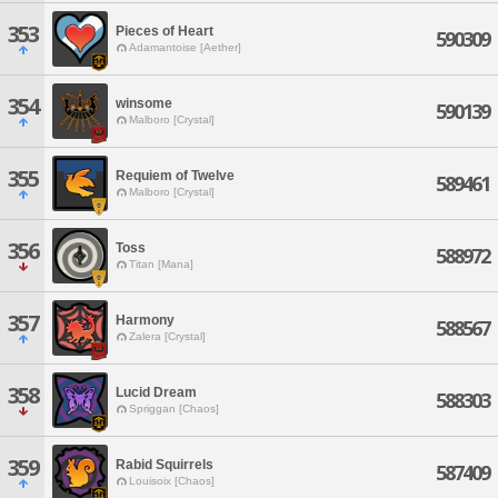
353
Pieces of Heart
590309
Adamantoise [Aether]
354
winsome
590139
Malboro [Crystal]
355
Requiem of Twelve
589461
Malboro [Crystal]
356
Toss
588972
Titan [Mana]
357
Harmony
588567
Zalera [Crystal]
358
Lucid Dream
588303
Spriggan [Chaos]
359
Rabid Squirrels
587409
Louisoix [Chaos]