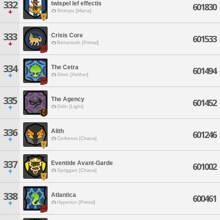
332
twispel lef effectis
601830
Shinryu [Mana]
333
Crisis Core
601533
Behemoth [Primal]
334
The Cetra
601494
Siren [Aether]
335
The Agency
601452
Odin [Light]
336
Alith
601246
Cerberus [Chaos]
337
Eventide Avant-Garde
601002
Spriggan [Chaos]
338
Atlantica
600461
Hyperion [Primal]