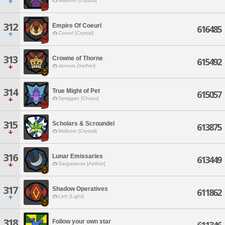
Malboro [Crystal]
312
Empire Of Coeurl
616485
Coeurl [Crystal]
313
Crowne of Thorne
615492
Jenova [Aether]
314
True Might of Pet
615057
Spriggan [Chaos]
315
Scholars & Scroundel
613875
Malboro [Crystal]
316
Lunar Emissaries
613449
Sargatanas [Aether]
317
Shadow Operatives
611862
Lich [Light]
318
Follow your own star