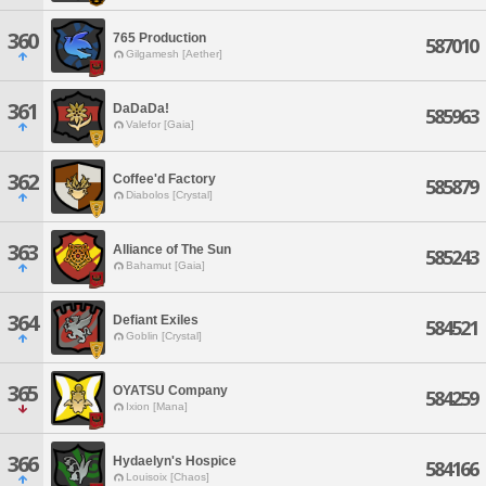
360
765 Production
587010
Gilgamesh [Aether]
361
DaDaDa!
585963
Valefor [Gaia]
362
Coffee'd Factory
585879
Diabolos [Crystal]
363
Alliance of The Sun
585243
Bahamut [Gaia]
364
Defiant Exiles
584521
Goblin [Crystal]
365
OYATSU Company
584259
Ixion [Mana]
366
Hydaelyn's Hospice
584166
Louisoix [Chaos]