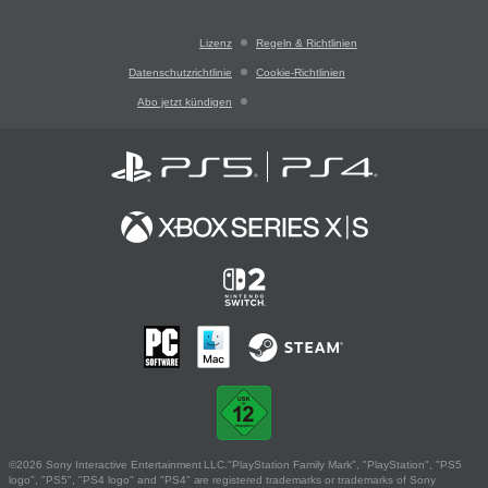
Lizenz
Regeln & Richtlinien
Datenschutzrichtlinie
Cookie-Richtlinien
Abo jetzt kündigen
©2026 Sony Interactive Entertainment LLC."PlayStation Family Mark", "PlayStation", "PS5
logo", "PS5", "PS4 logo" and "PS4" are registered trademarks or trademarks of Sony