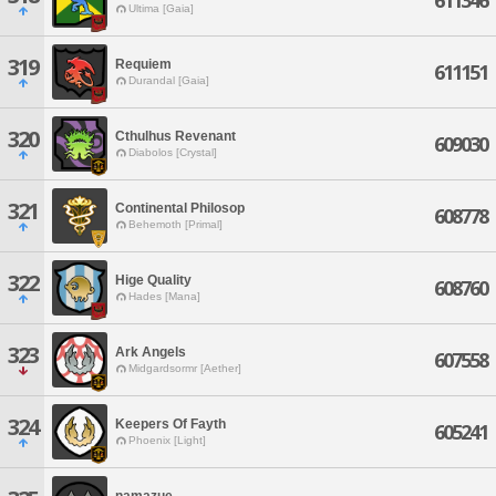
611346
Ultima [Gaia]
319
Requiem
611151
Durandal [Gaia]
320
Cthulhus Revenant
609030
Diabolos [Crystal]
321
Continental Philosop
608778
Behemoth [Primal]
322
Hige Quality
608760
Hades [Mana]
323
Ark Angels
607558
Midgardsormr [Aether]
324
Keepers Of Fayth
605241
Phoenix [Light]
namazue