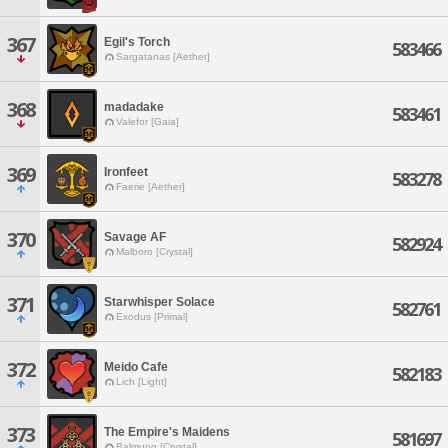
367
Egil's Torch
583466
Sargatanas [Aether]
368
madadake
583461
Valefor [Gaia]
369
Ironfeet
583278
Faerie [Aether]
370
Savage AF
582924
Malboro [Crystal]
371
Starwhisper Solace
582761
Exodus [Primal]
372
Meido Cafe
582183
Lich [Light]
373
The Empire's Maidens
581697
Balmung [Crystal]