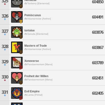
325
604850
Tonberry [Elemental]
326
Pomiscuous
604491
Adamantoise [Aether]
327
tortoise
603876
Garuda [Elemental]
328
Masters of Trade
603867
Adamantoise [Aether]
329
Xenoverse
603789
Pandaemonium [Mana]
330
Freiheit der Willen
602451
Pandaemonium [Mana]
331
Evil Empire
602405
Lamia [Primal]