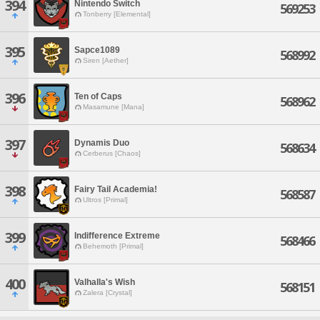
394
Nintendo Switch
569253
Tonberry [Elemental]
395
Sapce1089
568992
Siren [Aether]
396
Ten of Caps
568962
Masamune [Mana]
397
Dynamis Duo
568634
Cerberus [Chaos]
398
Fairy Tail Academia!
568587
Ultros [Primal]
399
Indifference Extreme
568466
Behemoth [Primal]
400
Valhalla's Wish
568151
Zalera [Crystal]