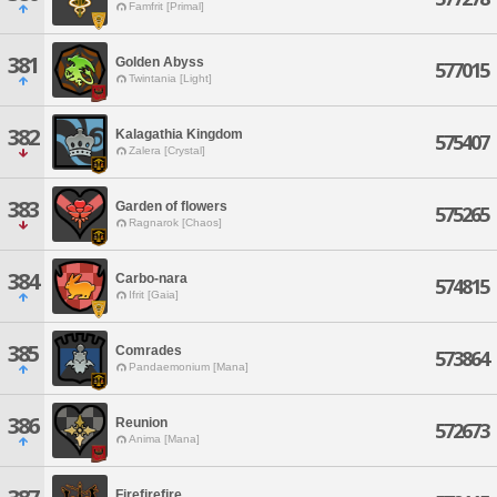
Famfrit [Primal]
381
Golden Abyss
577015
Twintania [Light]
382
Kalagathia Kingdom
575407
Zalera [Crystal]
383
Garden of flowers
575265
Ragnarok [Chaos]
384
Carbo-nara
574815
Ifrit [Gaia]
385
Comrades
573864
Pandaemonium [Mana]
386
Reunion
572673
Anima [Mana]
Firefirefire