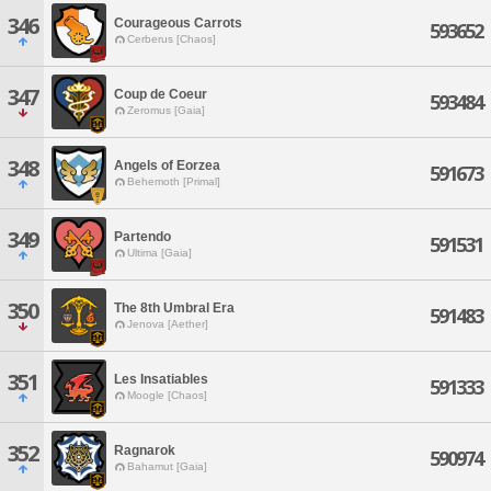
346
Courageous Carrots
593652
Cerberus [Chaos]
347
Coup de Coeur
593484
Zeromus [Gaia]
348
Angels of Eorzea
591673
Behemoth [Primal]
349
Partendo
591531
Ultima [Gaia]
350
The 8th Umbral Era
591483
Jenova [Aether]
351
Les Insatiables
591333
Moogle [Chaos]
352
Ragnarok
590974
Bahamut [Gaia]