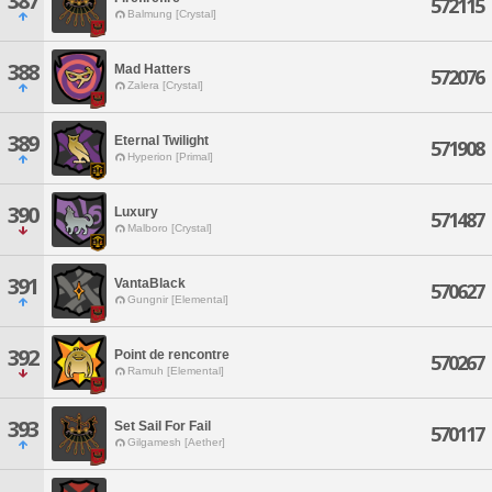
387
572115
Balmung [Crystal]
388
Mad Hatters
572076
Zalera [Crystal]
389
Eternal Twilight
571908
Hyperion [Primal]
390
Luxury
571487
Malboro [Crystal]
391
VantaBlack
570627
Gungnir [Elemental]
392
Point de rencontre
570267
Ramuh [Elemental]
393
Set Sail For Fail
570117
Gilgamesh [Aether]