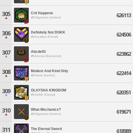
305
Crit Happens
626113
Gilgamesh [Aether]
306
Definitely Not DGKK
624506
Excalibur [Primal]
307
AbcdefG
623862
Atomos [Elemental]
308
Modest And Kind Only
622414
Faerie [Aether]
309
OLAYSHA KINGDOM
620351
Goblin [Crystal]
310
What Mechanics?
619671
Gilgamesh [Aether]
311
The Eternal Sword
618989