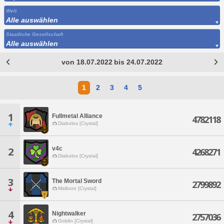
Welt
Alle auswählen
Staatliche Gesellschaft
Alle auswählen
von 18.07.2022 bis 24.07.2022
1
2
3
4
5
1
Fullmetal Alliance
4782118
Diabolos [Crystal]
v4c
2
4268271
Diabolos [Crystal]
3
The Mortal Sword
2799892
Malboro [Crystal]
4
Nightwalker
2757036
Goblin [Crystal]