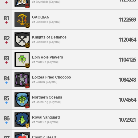
Brynhildr [Crystal]
81
GAOQIAN
1122669
Diabolos [Crystal]
82
Knights of Defiance
1120464
Diabolos [Crystal]
83
Ebin Role Players
1104126
Mateus [Crystal]
84
Eorzea Fried Chocobo
1084248
Goblin [Crystal]
85
Northern Oceans
1074564
Balmung [Crystal]
86
Royal Vanguard
1072921
Mateus [Crystal]
Cosmic Heart