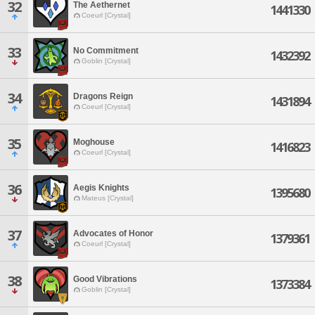
32
The Aethernet
1441330
Coeurl [Crystal]
33
No Commitment
1432392
Goblin [Crystal]
34
Dragons Reign
1431894
Coeurl [Crystal]
35
Moghouse
1416823
Coeurl [Crystal]
36
Aegis Knights
1395680
Mateus [Crystal]
37
Advocates of Honor
1379361
Coeurl [Crystal]
38
Good Vibrations
1373384
Goblin [Crystal]