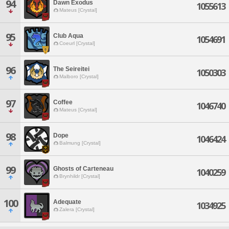
94
Dawn Exodus
1055613
Mateus [Crystal]
95
Club Aqua
1054691
Coeurl [Crystal]
96
The Seireitei
1050303
Malboro [Crystal]
97
Coffee
1046740
Mateus [Crystal]
98
Dope
1046424
Balmung [Crystal]
99
Ghosts of Carteneau
1040259
Brynhildr [Crystal]
100
Adequate
1034925
Zalera [Crystal]