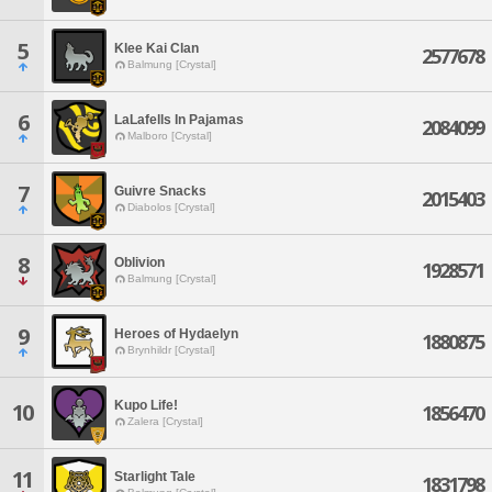
5
Klee Kai Clan
2577678
Balmung [Crystal]
6
LaLafells In Pajamas
2084099
Malboro [Crystal]
7
Guivre Snacks
2015403
Diabolos [Crystal]
8
Oblivion
1928571
Balmung [Crystal]
9
Heroes of Hydaelyn
1880875
Brynhildr [Crystal]
Kupo Life!
10
1856470
Zalera [Crystal]
11
Starlight Tale
1831798