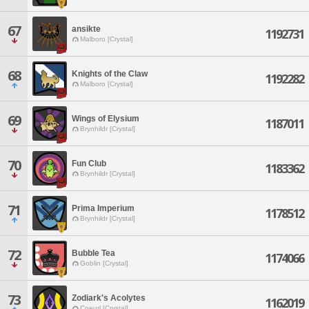
67
ansikte
1192731
Malboro [Crystal]
68
Knights of the Claw
1192282
Malboro [Crystal]
69
Wings of Elysium
1187011
Brynhildr [Crystal]
70
Fun Club
1183362
Brynhildr [Crystal]
71
Prima Imperium
1178512
Brynhildr [Crystal]
72
Bubble Tea
1174066
Goblin [Crystal]
73
Zodiark's Acolytes
1162019
Coeurl [Crystal]