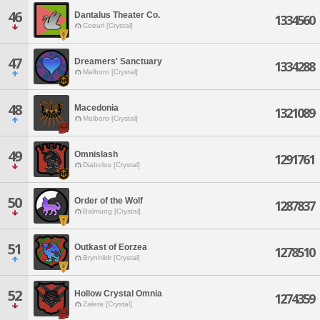
46
Dantalus Theater Co.
1334560
Coeurl [Crystal]
47
Dreamers' Sanctuary
1334288
Malboro [Crystal]
48
Macedonia
1321089
Malboro [Crystal]
49
Omnislash
1291761
Diabolos [Crystal]
50
Order of the Wolf
1287837
Balmung [Crystal]
51
Outkast of Eorzea
1278510
Brynhildr [Crystal]
52
Hollow Crystal Omnia
1274359
Zalera [Crystal]