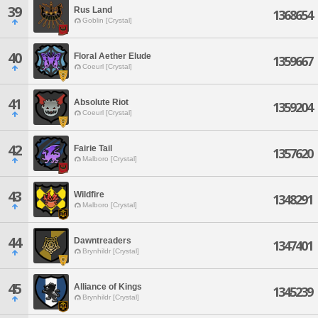
39
Rus Land
1368654
Goblin [Crystal]
40
Floral Aether Elude
1359667
Coeurl [Crystal]
41
Absolute Riot
1359204
Coeurl [Crystal]
42
Fairie Tail
1357620
Malboro [Crystal]
43
Wildfire
1348291
Malboro [Crystal]
44
Dawntreaders
1347401
Brynhildr [Crystal]
45
Alliance of Kings
1345239
Brynhildr [Crystal]