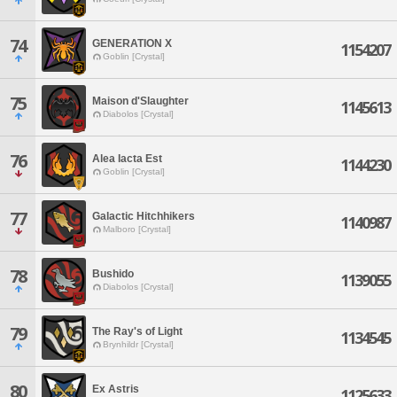
74
GENERATION X
1154207
Goblin [Crystal]
75
Maison d'Slaughter
1145613
Diabolos [Crystal]
76
Alea Iacta Est
1144230
Goblin [Crystal]
77
Galactic Hitchhikers
1140987
Malboro [Crystal]
78
Bushido
1139055
Diabolos [Crystal]
79
The Ray's of Light
1134545
Brynhildr [Crystal]
80
Ex Astris
1125633