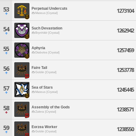
53
Perpetual Undercuts
1273104
Mateus [Crystal]
54
Such Devastation
1262942
Brynhildr [Crystal]
55
Aphyria
1257459
Diabolos [Crystal]
56
Faire Tail
1253778
Goblin [Crystal]
57
Sea of Stars
1245445
Mateus [Crystal]
58
Assembly of the Gods
1238571
Zalera [Crystal]
59
Eorzea Worker
1238550
Goblin [Crystal]