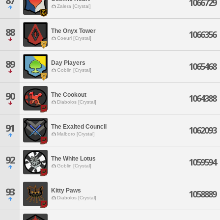
87
1066729
Zalera [Crystal]
88
The Onyx Tower
1066356
Coeurl [Crystal]
89
Day Players
1065468
Goblin [Crystal]
90
The Cookout
1064388
Diabolos [Crystal]
91
The Exalted Council
1062093
Malboro [Crystal]
92
The White Lotus
1059594
Goblin [Crystal]
93
Kitty Paws
1058889
Diabolos [Crystal]