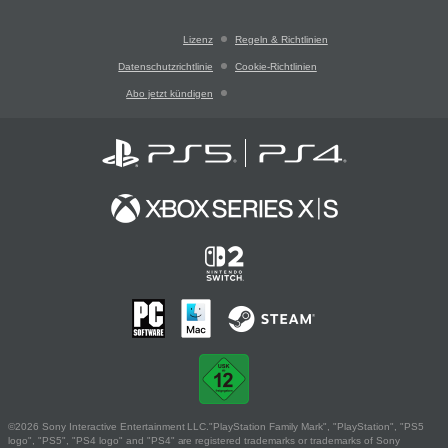
Lizenz
Regeln & Richtlinien
Datenschutzrichtlinie
Cookie-Richtlinien
Abo jetzt kündigen
©2026 Sony Interactive Entertainment LLC."PlayStation Family Mark", "PlayStation", "PS5
logo", "PS5", "PS4 logo" and "PS4" are registered trademarks or trademarks of Sony