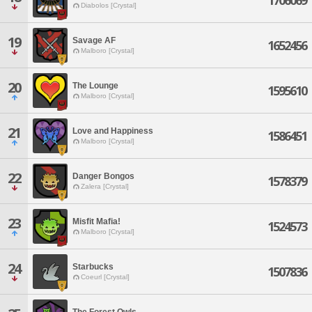
1706069
Diabolos [Crystal]
19
Savage AF
1652456
Malboro [Crystal]
20
The Lounge
1595610
Malboro [Crystal]
21
Love and Happiness
1586451
Malboro [Crystal]
22
Danger Bongos
1578379
Zalera [Crystal]
23
Misfit Mafia!
1524573
Malboro [Crystal]
24
Starbucks
1507836
Coeurl [Crystal]
The Forest Owls