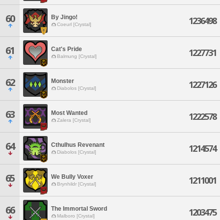
60
By Jingo!
1236498
Coeurl [Crystal]
61
Cat's Pride
1227731
Balmung [Crystal]
62
Monster
1227126
Diabolos [Crystal]
63
Most Wanted
1222578
Zalera [Crystal]
64
Cthulhus Revenant
1214574
Diabolos [Crystal]
65
We Bully Voxer
1211001
Brynhildr [Crystal]
66
The Immortal Sword
1203475
Malboro [Crystal]