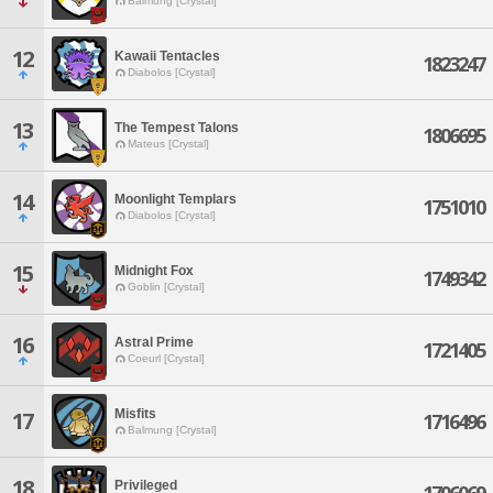
Balmung [Crystal]
12
Kawaii Tentacles
1823247
Diabolos [Crystal]
13
The Tempest Talons
1806695
Mateus [Crystal]
14
Moonlight Templars
1751010
Diabolos [Crystal]
15
Midnight Fox
1749342
Goblin [Crystal]
16
Astral Prime
1721405
Coeurl [Crystal]
Misfits
17
1716496
Balmung [Crystal]
18
Privileged