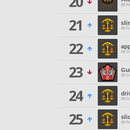
20
At
21
sl
To
22
app
Gu
23
Gu
Gu
24
dri
Ga
25
sli
At