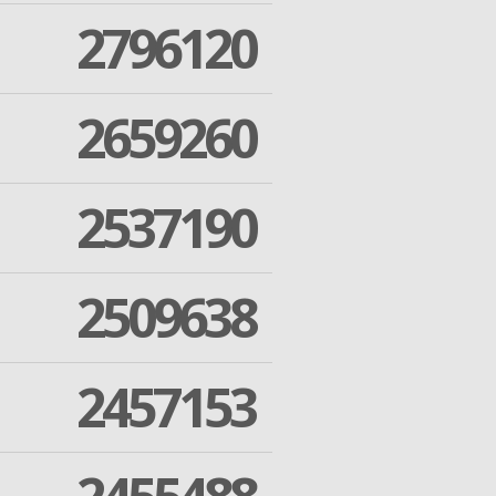
2796120
2659260
2537190
2509638
2457153