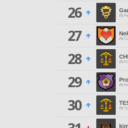
26
Ga
Ae
27
Ne
Ca
28
CH
Gu
29
Pr
At
30
TE
Ty
ki