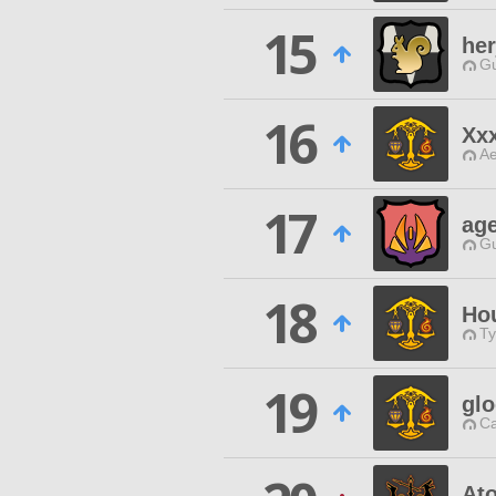
15
her
Gu
16
Xx
Ae
17
ag
Gu
18
Ho
Ty
19
gl
Ca
At