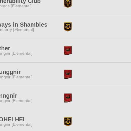
nerability Club
omos [Elemental]
ways in Shambles
nberry [Elemental]
ther
ngnir [Elemental]
unggnir
ngnir [Elemental]
nngnir
ngnir [Elemental]
OHEI HEI
ngnir [Elemental]