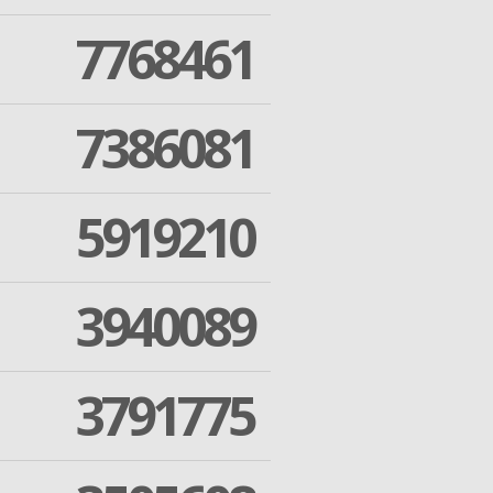
7768461
7386081
5919210
3940089
3791775