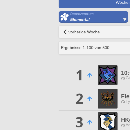
Wöchent
Datenzentrum
Elemental
vorherige Woche
Ergebnisse
1
-
100
von
500
1
10:
Gu
2
Fle
Ty
3
HK
Ae