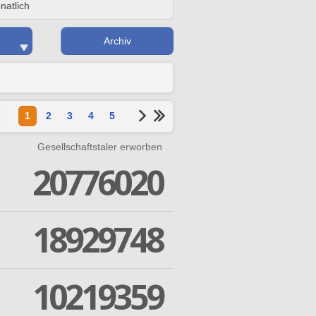
natlich
Archiv
1
2
3
4
5
Gesellschaftstaler erworben
20776020
18929748
10219359