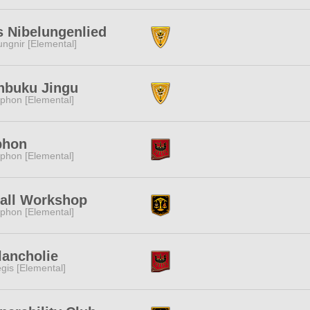
 Nibelungenlied
ngnir [Elemental]
nbuku Jingu
phon [Elemental]
phon
phon [Elemental]
all Workshop
phon [Elemental]
lancholie
gis [Elemental]