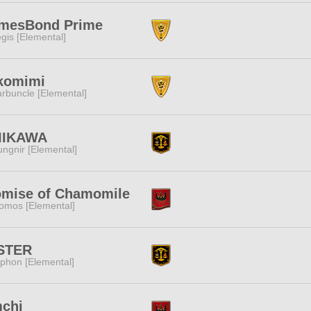
mesBond Prime
gis [Elemental]
komimi
rbuncle [Elemental]
IIKAWA
ngnir [Elemental]
omise of Chamomile
omos [Elemental]
STER
phon [Elemental]
mchi