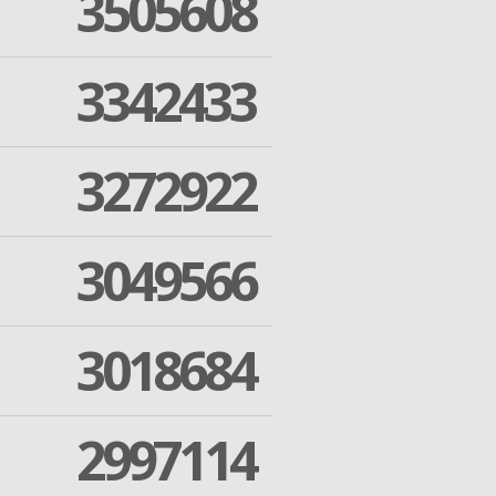
3505608
3342433
3272922
3049566
3018684
2997114