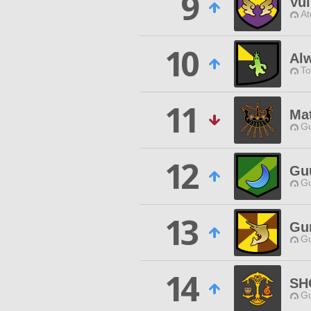
9
Vul
At
10
Al
To
11
Ma
Gu
12
Gu
Gu
13
Gu
Gu
14
SH
Gu