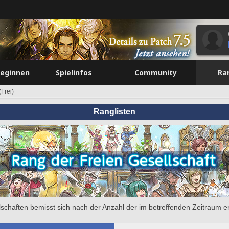
beginnen
Spielinfos
Community
Ra
Frei)
Ranglisten
llschaften bemisst sich nach der Anzahl der im betreffenden Zeitraum e