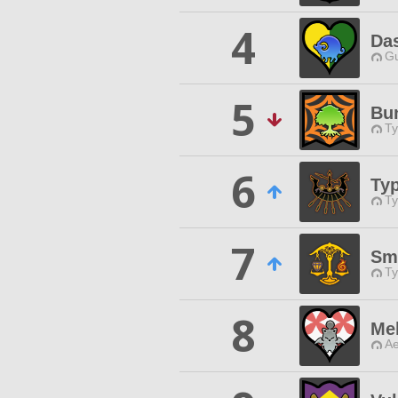
4
Das
Gu
5
Bu
Ty
6
Ty
Ty
7
Sm
Ty
8
Me
Ae