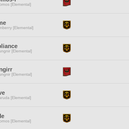
omos [Elemental]
ime
nberry [Elemental]
liance
ngnir [Elemental]
ngirr
ngnir [Elemental]
ve
ruda [Elemental]
de
omos [Elemental]