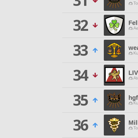
31
To
32
Fel
Ae
33
we
Ku
34
LIV
At
35
hg
Ku
36
Mil
To