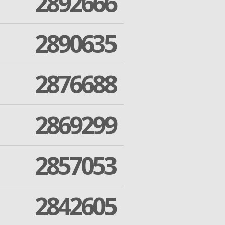
2892666
2890635
2876688
2869299
2857053
2842605