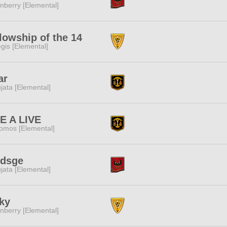
nberry [Elemental]
lowship of the 14
gis [Elemental]
ar
jata [Elemental]
E A LIVE
omos [Elemental]
fdsge
jata [Elemental]
ky
nberry [Elemental]