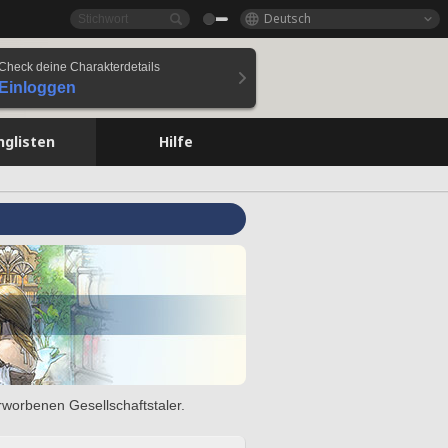
Deutsch
Check deine Charakterdetails
Einloggen
nglisten
Hilfe
rworbenen Gesellschaftstaler.