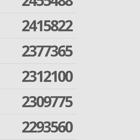
2455488
2415822
2377365
2312100
2309775
2293560