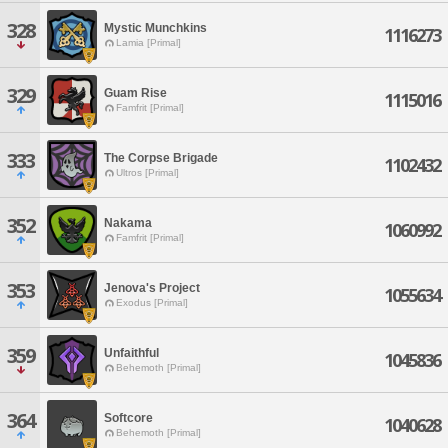
328
Mystic Munchkins
1116273
Lamia [Primal]
329
Guam Rise
1115016
Famfrit [Primal]
333
The Corpse Brigade
1102432
Ultros [Primal]
352
Nakama
1060992
Famfrit [Primal]
353
Jenova's Project
1055634
Exodus [Primal]
359
Unfaithful
1045836
Behemoth [Primal]
364
Softcore
1040628
Behemoth [Primal]