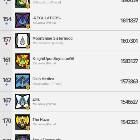
1692039
Excalibur [Primal]
154
-REGULATORS-
1611837
Lamia [Primal]
157
MoonShine Sisterhood
1607301
Behemoth [Primal]
161
KnightUponSoybeanOil
1583127
Lamia [Primal]
162
Club Medica
1573863
Leviathan [Primal]
167
Zilla
1546527
Lamia [Primal]
170
The Haze
1542321
Lamia [Primal]
Sea of Insomnia