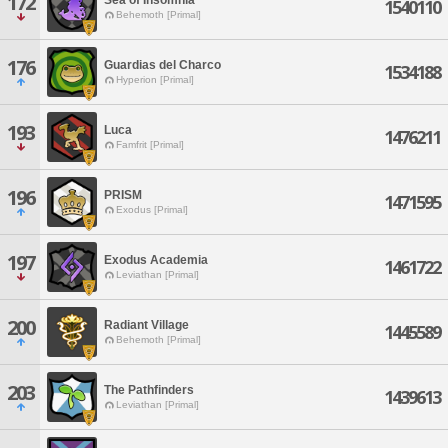
172
1540110
Behemoth [Primal]
176
Guardias del Charco
1534188
Hyperion [Primal]
193
Luca
1476211
Famfrit [Primal]
196
PRISM
1471595
Exodus [Primal]
197
Exodus Academia
1461722
Leviathan [Primal]
200
Radiant Village
1445589
Behemoth [Primal]
203
The Pathfinders
1439613
Leviathan [Primal]