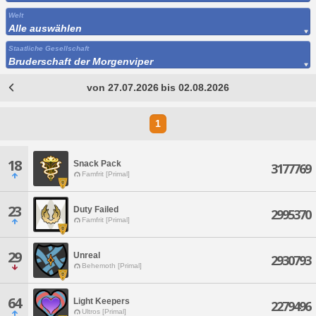
Welt
Alle auswählen
Staatliche Gesellschaft
Bruderschaft der Morgenviper
von 27.07.2026 bis 02.08.2026
1
18
Snack Pack
3177769
Famfrit [Primal]
23
Duty Failed
2995370
Famfrit [Primal]
29
Unreal
2930793
Behemoth [Primal]
64
Light Keepers
2279496
Ultros [Primal]