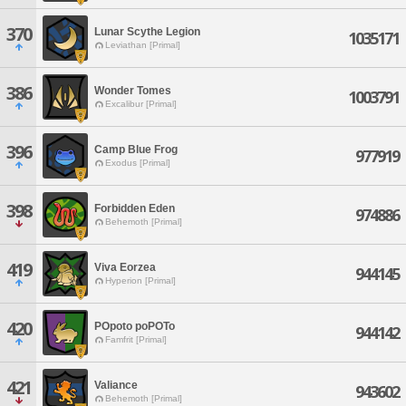
370
Lunar Scythe Legion
1035171
Leviathan [Primal]
386
Wonder Tomes
1003791
Excalibur [Primal]
396
Camp Blue Frog
977919
Exodus [Primal]
398
Forbidden Eden
974886
Behemoth [Primal]
419
Viva Eorzea
944145
Hyperion [Primal]
420
POpoto poPOTo
944142
Famfrit [Primal]
421
Valiance
943602
Behemoth [Primal]