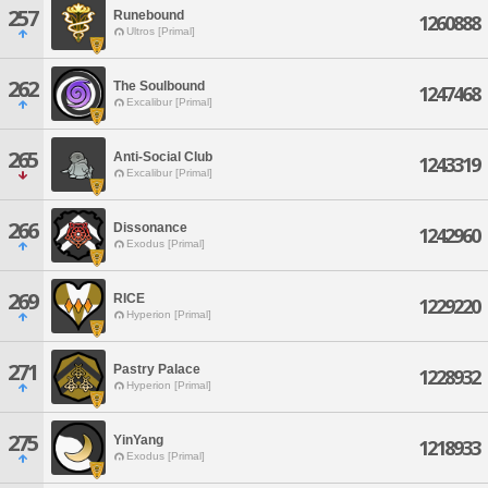
257
Runebound
1260888
Ultros [Primal]
262
The Soulbound
1247468
Excalibur [Primal]
265
Anti-Social Club
1243319
Excalibur [Primal]
266
Dissonance
1242960
Exodus [Primal]
269
RICE
1229220
Hyperion [Primal]
271
Pastry Palace
1228932
Hyperion [Primal]
275
YinYang
1218933
Exodus [Primal]