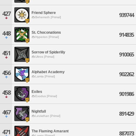
427
Friend Sphere
939744
Behemoth [Primal]
448
St. Choconations
914835
Hyperion [Primal]
451
Sorrow of Spiderlily
910065
Ultros [Primal]
456
Alphabet Academy
902262
Lamia [Primal]
458
Exiles
901986
Exodus [Primal]
467
Nightfall
891429
Leviathan [Primal]
471
The Flaming Amarant
887073
Lamia [Primal]