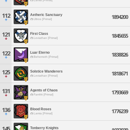
Lamia [Primal]
112
Aetheric Sanctuary
1894200
Ultros [Primal]
121
First Class
1845655
Leviathan [Primal]
122
Luar Eterno
1838826
Behemoth [Primal]
125
Solstice Wanderers
1818671
Leviathan [Primal]
131
Agents of Chaos
1793669
Famfrit [Primal]
136
Blood Roses
1776239
Lamia [Primal]
145
Tonberry Knights