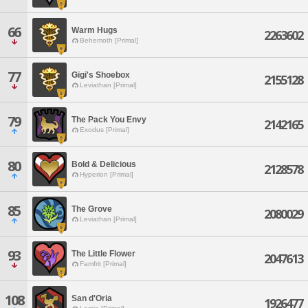
66
Warm Hugs
2263602
Behemoth [Primal]
77
Gigi's Shoebox
2155128
Leviathan [Primal]
79
The Pack You Envy
2142165
Exodus [Primal]
80
Bold & Delicious
2128578
Hyperion [Primal]
85
The Grove
2080029
Leviathan [Primal]
93
The Little Flower
2047613
Famfrit [Primal]
108
San d'Oria
1926477