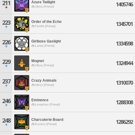
211
Azure Twilight
1405746
Ultros [Primal]
223
Order of the Echo
1345701
Famfrit [Primal]
226
Girlboss Gaslight
1334598
Lamia [Primal]
229
Mognet
1324944
Ultros [Primal]
237
Crazy Animals
1310070
Ultros [Primal]
246
Eminence
1288308
Leviathan [Primal]
248
Charcuterie Board
1286292
Exodus [Primal]