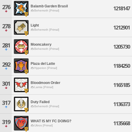
276
Balamb Garden Brasil
1218147
Behemoth [Primal]
278
Light
1212901
Behemoth [Primal]
281
Mooncakery
1205730
Behemoth [Primal]
292
Plaza del Latte
1184250
Hyperion [Primal]
301
Bloodmoon Order
1165185
Lamia [Primal]
317
Duty Failed
1136373
Behemoth [Primal]
319
WHAT IS MY FC DOING?
1135668
Ultros [Primal]