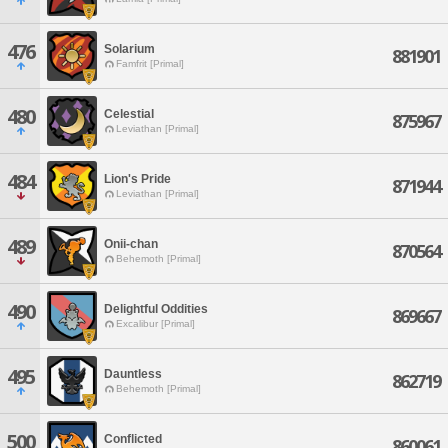
476
Solarium
881901
Famfrit [Primal]
480
Celestial
875967
Leviathan [Primal]
484
Lion's Pride
871944
Leviathan [Primal]
489
Onii-chan
870564
Behemoth [Primal]
490
Delightful Oddities
869667
Excalibur [Primal]
495
Dauntless
862719
Behemoth [Primal]
500
Conflicted
860061