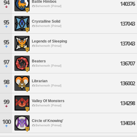
94
Battle Himbos
140376
Behemoth [Primal]
95
Crystalline Solid
137043
Behemoth [Primal]
95
Legends of Sleeping
137043
Behemoth [Primal]
97
Beaters
136707
Behemoth [Primal]
98
Librarian
136002
Behemoth [Primal]
99
Valley Of Monsters
134298
Behemoth [Primal]
100
Circle of Knowing'
134034
Behemoth [Primal]