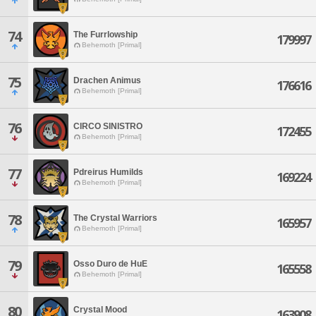
74
The Furrlowship
179997
Behemoth [Primal]
75
Drachen Animus
176616
Behemoth [Primal]
76
CIRCO SINISTRO
172455
Behemoth [Primal]
77
Pdreirus Humilds
169224
Behemoth [Primal]
78
The Crystal Warriors
165957
Behemoth [Primal]
79
Osso Duro de HuE
165558
Behemoth [Primal]
80
Crystal Mood
163908