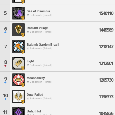
Sea of Insomnia
5
1540110
Behemoth [Primal]
6
Radiant Village
1445589
Behemoth [Primal]
Balamb Garden Brasil
7
1218147
Behemoth [Primal]
8
Light
1212901
Behemoth [Primal]
9
Mooncakery
1205730
Behemoth [Primal]
10
Duty Failed
1136373
Behemoth [Primal]
11
Unfaithful
1045836