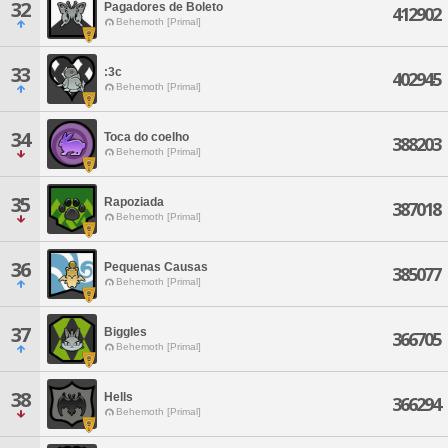
32
Pagadores de Boleto
412902
Behemoth [Primal]
33
:3c
402945
Behemoth [Primal]
34
Toca do coelho
388203
Behemoth [Primal]
35
Rapoziada
387018
Behemoth [Primal]
36
Pequenas Causas
385077
Behemoth [Primal]
37
Biggles
366705
Behemoth [Primal]
38
Hells
366294
Behemoth [Primal]