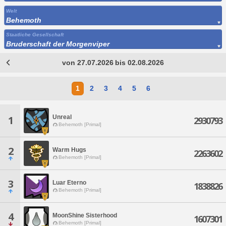
Welt
Behemoth
Staatliche Gesellschaft
Bruderschaft der Morgenviper
von 27.07.2026 bis 02.08.2026
1
2
3
4
5
6
Unreal
1
2930793
Behemoth [Primal]
2
Warm Hugs
2263602
Behemoth [Primal]
3
Luar Eterno
1838826
Behemoth [Primal]
4
MoonShine Sisterhood
1607301
Behemoth [Primal]