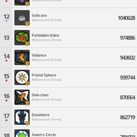
Behemoth [Primal]
12
Softcore
1040628
Behemoth [Primal]
Forbidden Eden
13
974886
Behemoth [Primal]
14
Valiance
943602
Behemoth [Primal]
15
Friend Sphere
939744
Behemoth [Primal]
16
Onii-chan
870564
Behemoth [Primal]
17
Dauntless
862719
Behemoth [Primal]
18
Awen's Circle