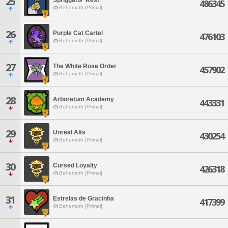
25
486345
Behemoth [Primal]
26
Purple Cat Cartel
476103
Behemoth [Primal]
27
The White Rose Order
457902
Behemoth [Primal]
28
Arboretum Academy
443331
Behemoth [Primal]
29
Unreal Alts
430254
Behemoth [Primal]
30
Cursed Loyalty
426318
Behemoth [Primal]
31
Estrelas de Gracinha
417399
Behemoth [Primal]