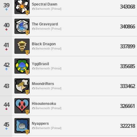
39
Spectral Dawn
343068
Behemoth [Primal]
40
The Graveyard
340866
Behemoth [Primal]
41
Black Dragon
337899
Behemoth [Primal]
42
YggBrasil
335685
Behemoth [Primal]
Moondrifters
43
333462
Behemoth [Primal]
44
Hisoutensoku
326661
Behemoth [Primal]
45
Nyappers
322218
Behemoth [Primal]