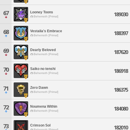
67
Looney Toons
189030
Behemoth [Primal]
68
Vestalia's Embrace
188397
Behemoth [Primal]
69
Dearly Beloved
187620
Behemoth [Primal]
70
Saiko no tenshi
186918
Behemoth [Primal]
71
Zero Dawn
186375
Behemoth [Primal]
72
Noumena Within
184080
Behemoth [Primal]
73
Crimson Sol
182010
Behemoth [Primal]