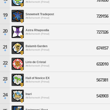
781650
Behemoth [Primal]
19
Snowmelt Tradepost
729156
Behemoth [Primal]
20
Astra Rhapsodia
727326
Behemoth [Primal]
21
Balamb Garden
674157
Behemoth [Primal]
22
Lirio de Cristal
632010
Behemoth [Primal]
23
Hall of Novice EX
567381
Behemoth [Primal]
24
Inari
543903
Behemoth [Primal]
Spriggans' Rest