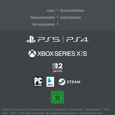
Lizenz
Regeln & Richtlinien
Datenschutzrichtlinie
Cookie-Richtlinien
Abo jetzt kündigen
©2026 Sony Interactive Entertainment LLC."PlayStation Family Mark", "PlayStation", "PS5
logo", "PS5", "PS4 logo" and "PS4" are registered trademarks or trademarks of Sony