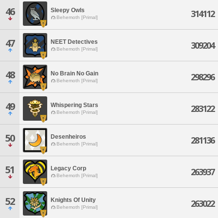
46
Sleepy Owls
314112
Behemoth [Primal]
47
NEET Detectives
309204
Behemoth [Primal]
48
No Brain No Gain
298296
Behemoth [Primal]
49
Whispering Stars
283122
Behemoth [Primal]
50
Desenheiros
281136
Behemoth [Primal]
51
Legacy Corp
263937
Behemoth [Primal]
52
Knights Of Unity
263022
Behemoth [Primal]