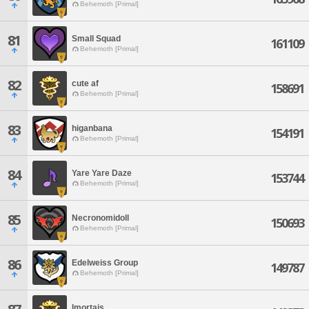
Behemoth [Primal]
81
Small Squad
161109
Behemoth [Primal]
82
cute af
158691
Behemoth [Primal]
83
higanbana
154191
Behemoth [Primal]
84
Yare Yare Daze
153744
Behemoth [Primal]
85
Necronomidoll
150693
Behemoth [Primal]
86
Edelweiss Group
149787
Behemoth [Primal]
Imortais