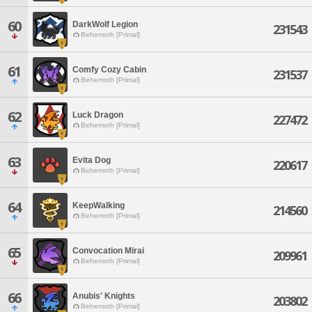
60
DarkWolf Legion
231543
Behemoth [Primal]
61
Comfy Cozy Cabin
231537
Behemoth [Primal]
62
Luck Dragon
227472
Behemoth [Primal]
63
Evita Dog
220617
Behemoth [Primal]
64
KeepWalking
214560
Behemoth [Primal]
65
Convocation Mirai
209961
Behemoth [Primal]
66
Anubis' Knights
203802
Behemoth [Primal]