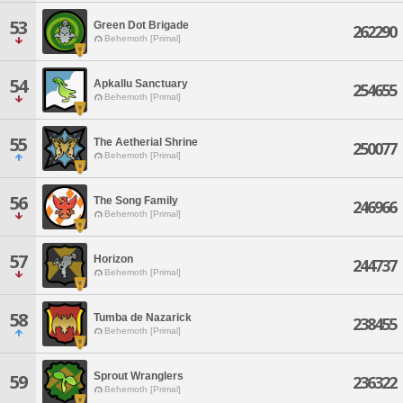
53
Green Dot Brigade
262290
Behemoth [Primal]
54
Apkallu Sanctuary
254655
Behemoth [Primal]
55
The Aetherial Shrine
250077
Behemoth [Primal]
56
The Song Family
246966
Behemoth [Primal]
57
Horizon
244737
Behemoth [Primal]
58
Tumba de Nazarick
238455
Behemoth [Primal]
Sprout Wranglers
59
236322
Behemoth [Primal]