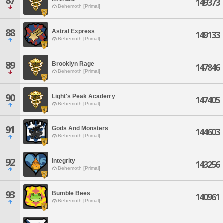
87
149373
Behemoth [Primal]
88
Astral Express
149133
Behemoth [Primal]
89
Brooklyn Rage
147846
Behemoth [Primal]
90
Light's Peak Academy
147405
Behemoth [Primal]
91
Gods And Monsters
144603
Behemoth [Primal]
92
Integrity
143256
Behemoth [Primal]
93
Bumble Bees
140961
Behemoth [Primal]