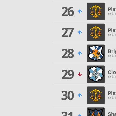
26
Pla
Ul
27
Pla
Ul
28
Bri
Ul
29
Cl
Ul
30
Pla
Ul
Sha