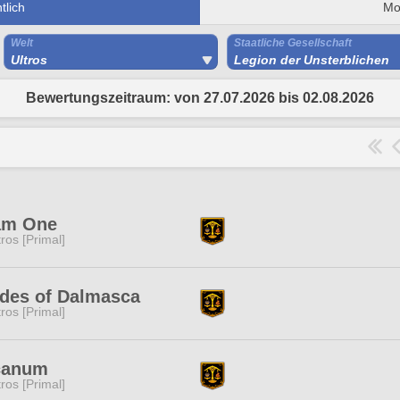
lich
Mo
Welt
Staatliche Gesellschaft
Ultros
Legion der Unsterblichen
Bewertungszeitraum: von 27.07.2026 bis 02.08.2026
am One
tros [Primal]
des of Dalmasca
tros [Primal]
canum
tros [Primal]