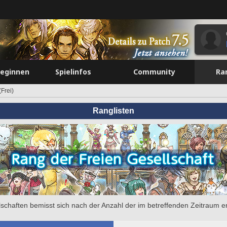
beginnen
Spielinfos
Community
Ra
Frei)
Ranglisten
llschaften bemisst sich nach der Anzahl der im betreffenden Zeitraum e