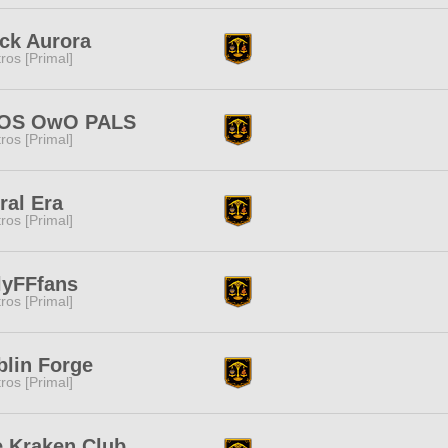
ck Aurora
tros [Primal]
OS OwO PALS
tros [Primal]
ral Era
tros [Primal]
lyFFfans
tros [Primal]
lin Forge
tros [Primal]
 Kraken Club