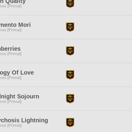
h Quality
tros [Primal]
mento Mori
tros [Primal]
berries
tros [Primal]
ogy Of Love
tros [Primal]
night Sojourn
tros [Primal]
chosis Lightning
tros [Primal]