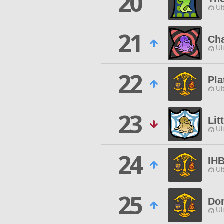
20
Ul
21
Ch
Ul
22
Pla
Ul
23
Lit
Ul
24
IH
Ul
25
Dom
Ul