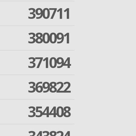
390711
380091
371094
369822
354408