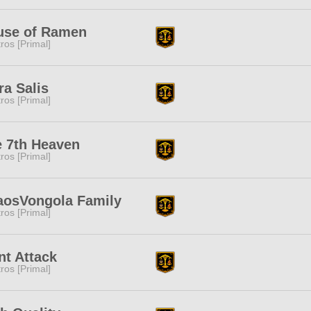
use of Ramen
tros [Primal]
ra Salis
tros [Primal]
 7th Heaven
tros [Primal]
aosVongola Family
tros [Primal]
nt Attack
tros [Primal]