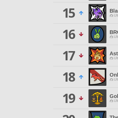
15
Bla
Ul
16
BR
Ul
17
Ast
Ul
18
On
Ul
19
Gob
Ul
The