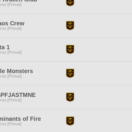
tros [Primal]
aos Crew
tros [Primal]
ta 1
tros [Primal]
tle Monsters
tros [Primal]
BPFJASTMNE
tros [Primal]
inants of Fire
tros [Primal]