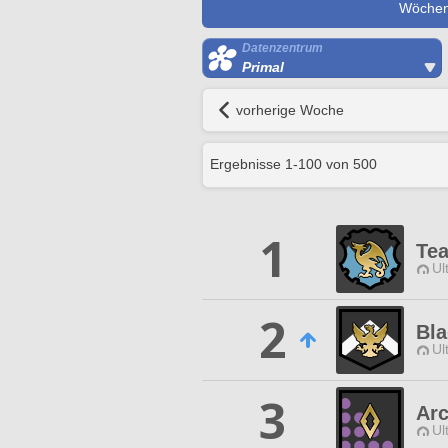
Wöchent
Datenzentrum
Primal
vorherige Woche
Ergebnisse
1
-
100
von
500
1
Te
Ul
2
Bla
Ul
3
Ar
Ul