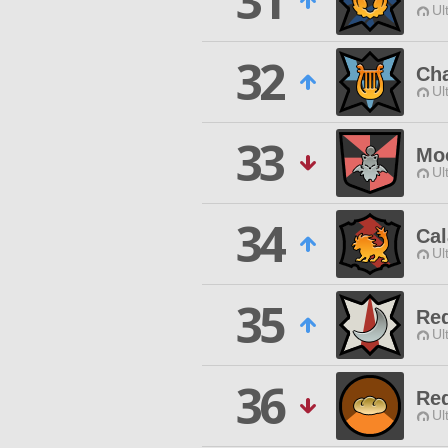
31
Ul
32
Ch
Ul
33
Moo
Ul
34
Ca
Ul
35
Red
Ul
36
Red
Ul