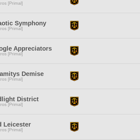
tros [Primal]
aotic Symphony
tros [Primal]
gle Appreciators
tros [Primal]
lamitys Demise
tros [Primal]
light District
tros [Primal]
 Leicester
tros [Primal]