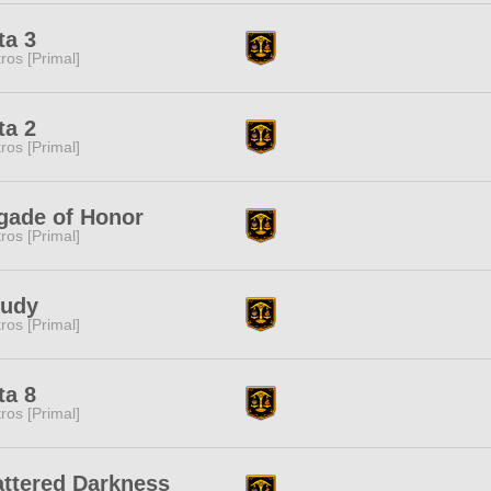
ta 3
tros [Primal]
ta 2
tros [Primal]
gade of Honor
tros [Primal]
oudy
tros [Primal]
ta 8
tros [Primal]
ttered Darkness