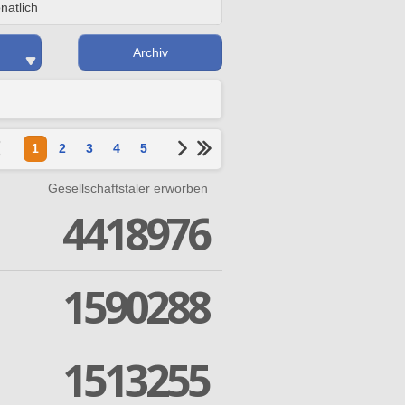
natlich
Archiv
1
2
3
4
5
Gesellschaftstaler erworben
4418976
1590288
1513255