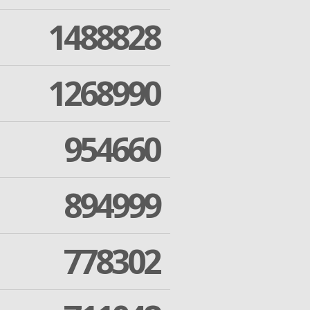
1488828
1268990
954660
894999
778302