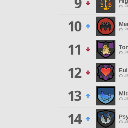
9
Hig
Ul
10
Me
Ul
11
Ton
Ul
12
Eul
Ul
13
Mid
Ul
14
Psy
Ul