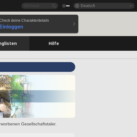
Deutsch
Check deine Charakterdetails
Einloggen
nglisten
Hilfe
rworbenen Gesellschaftstaler.