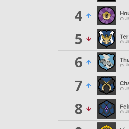
4
Ho
Ul
5
Ter
Ul
6
The
Ul
7
Ch
Ul
8
Fei
Ul