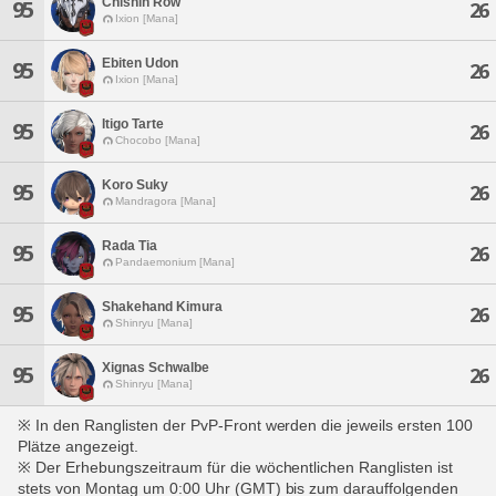
Chishin Row
95
26
Ixion [Mana]
Ebiten Udon
95
26
Ixion [Mana]
Itigo Tarte
95
26
Chocobo [Mana]
Koro Suky
95
26
Mandragora [Mana]
Rada Tia
95
26
Pandaemonium [Mana]
Shakehand Kimura
95
26
Shinryu [Mana]
Xignas Schwalbe
95
26
Shinryu [Mana]
※ In den Ranglisten der PvP-Front werden die jeweils ersten 100
Plätze angezeigt.
※ Der Erhebungszeitraum für die wöchentlichen Ranglisten ist
stets von Montag um 0:00 Uhr (GMT) bis zum darauffolgenden