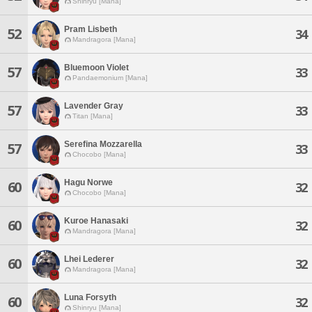
Shinryu [Mana]
Pram Lisbeth
52
34
Mandragora [Mana]
Bluemoon Violet
57
33
Pandaemonium [Mana]
Lavender Gray
57
33
Titan [Mana]
Serefina Mozzarella
57
33
Chocobo [Mana]
Hagu Norwe
60
32
Chocobo [Mana]
Kuroe Hanasaki
60
32
Mandragora [Mana]
Lhei Lederer
60
32
Mandragora [Mana]
Luna Forsyth
60
32
Shinryu [Mana]