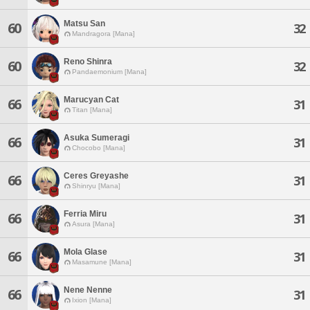
Matsu San
60
32
Mandragora [Mana]
Reno Shinra
60
32
Pandaemonium [Mana]
Marucyan Cat
66
31
Titan [Mana]
Asuka Sumeragi
66
31
Chocobo [Mana]
Ceres Greyashe
66
31
Shinryu [Mana]
Ferria Miru
66
31
Asura [Mana]
Mola Glase
66
31
Masamune [Mana]
Nene Nenne
66
31
Ixion [Mana]