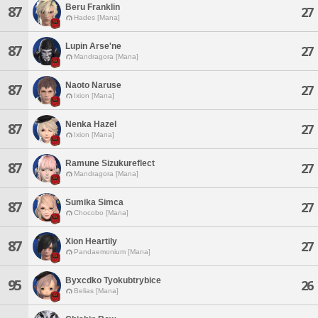
Beru Franklin
87
27
Hades [Mana]
Lupin Arse'ne
87
27
Mandragora [Mana]
Naoto Naruse
87
27
Ixion [Mana]
Nenka Hazel
87
27
Ixion [Mana]
Ramune Sizukureflect
87
27
Mandragora [Mana]
Sumika Simca
87
27
Chocobo [Mana]
Xion Heartily
87
27
Pandaemonium [Mana]
Byxcdko Tyokubtrybice
95
26
Belias [Mana]