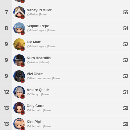
Nanayuri Miller
7
55
Belias [Mana]
Selphie Trepe
8
54
Mandragora [Mana]
Old Man'
9
52
Mandragora [Mana]
Kuro Heartfilia
9
52
Anima [Mana]
Vivi Cham
9
52
Pandaemonium [Mana]
Antare Qestir
12
51
Shinryu [Mana]
Coty Cotte
13
50
Chocobo [Mana]
Kira Pipi
13
50
Chocobo [Mana]