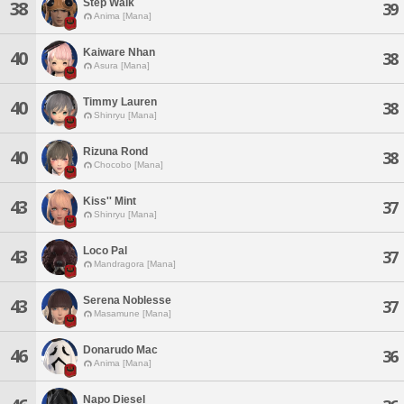
Step Walk
38
39
Anima [Mana]
Kaiware Nhan
40
38
Asura [Mana]
Timmy Lauren
40
38
Shinryu [Mana]
Rizuna Rond
40
38
Chocobo [Mana]
Kiss'' Mint
43
37
Shinryu [Mana]
Loco Pal
43
37
Mandragora [Mana]
Serena Noblesse
43
37
Masamune [Mana]
Donarudo Mac
46
36
Anima [Mana]
Napo Diesel