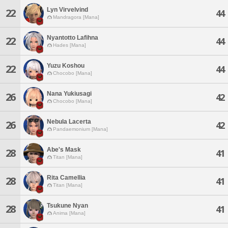
Lyn Virvelvind
22
44
Mandragora [Mana]
Nyantotto Lafihna
22
44
Hades [Mana]
Yuzu Koshou
22
44
Chocobo [Mana]
Nana Yukiusagi
26
42
Chocobo [Mana]
Nebula Lacerta
26
42
Pandaemonium [Mana]
Abe's Mask
28
41
Titan [Mana]
Rita Camellia
28
41
Titan [Mana]
Tsukune Nyan
28
41
Anima [Mana]