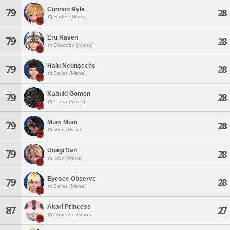
Cunnon Ryle
79
28
Hades [Mana]
Eru Raven
79
28
Chocobo [Mana]
Halu Neunsechs
79
28
Belias [Mana]
Kabuki Gomen
79
28
Asura [Mana]
Mum Mum
79
28
Ixion [Mana]
Unagi San
79
28
Ixion [Mana]
Eyesee Observe
79
28
Belias [Mana]
Akari Princess
87
27
Chocobo [Mana]