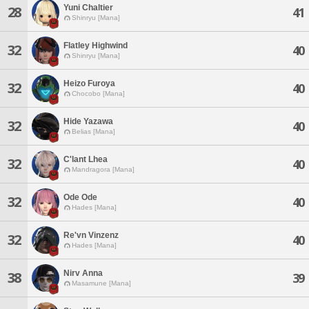
Yuni Chaltier
28
41
Shinryu [Mana]
Flatley Highwind
32
40
Shinryu [Mana]
Heizo Furoya
32
40
Chocobo [Mana]
Hide Yazawa
32
40
Belias [Mana]
C'lant Lhea
32
40
Mandragora [Mana]
Ode Ode
32
40
Hades [Mana]
Re'vn Vinzenz
32
40
Hades [Mana]
Nirv Anna
38
39
Masamune [Mana]