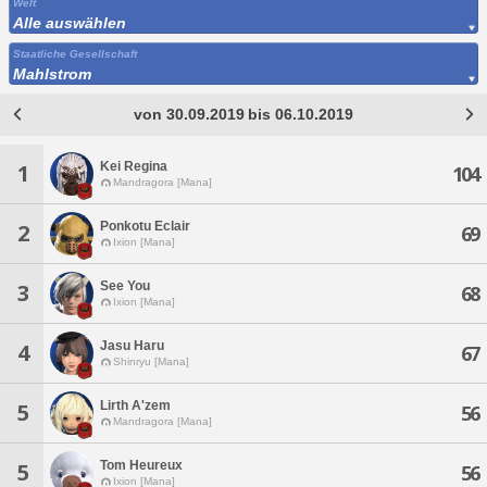
Welt
Alle auswählen
Staatliche Gesellschaft
Mahlstrom
von 30.09.2019 bis 06.10.2019
Kei Regina
1
104
Mandragora [Mana]
Ponkotu Eclair
2
69
Ixion [Mana]
See You
3
68
Ixion [Mana]
Jasu Haru
4
67
Shinryu [Mana]
Lirth A'zem
5
56
Mandragora [Mana]
Tom Heureux
5
56
Ixion [Mana]