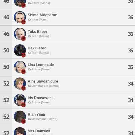
46
36
Asura [Mana]
Shima Aldebaran
46
36
Ixion [Mana]
Yuko Esper
46
36
Titan [Mana]
Heki Febrd
50
35
Titan [Mana]
Lina Lemonade
50
35
Anima [Mana]
Aine Sayoshigure
52
34
Mandragora [Mana]
Iris Roosevelte
52
34
Anima [Mana]
Rian Yimir
52
34
Masamune [Mana]
Mer Dainsleif
52
34