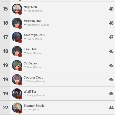
Nagi Una
15
49
Hades [Mana]
Melissa Doll
16
48
Masamune [Mana]
Amamiya Reiu
17
47
Hades [Mana]
Kaku Mal
18
46
Titan [Mana]
Cc Daisy
19
45
Titan [Mana]
Cocona Coco
19
45
Shinryu [Mana]
W'alf Tia
19
45
Shinryu [Mana]
Eleanor Shelly
22
44
Ixion [Mana]