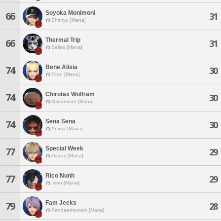
Soyoka Monimoni
66
31
Shinryu [Mana]
Thermal Trip
66
31
Belias [Mana]
Bene Alisia
74
30
Titan [Mana]
Chirotax Wolfram
74
30
Masamune [Mana]
Sena Sena
74
30
Anima [Mana]
Special Week
77
29
Hades [Mana]
Rico Nunh
77
29
Ixion [Mana]
Fam Jeeks
79
28
Pandaemonium [Mana]