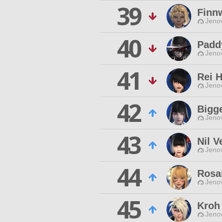
39
Finn
Jenov
40
Padd
Jenov
41
Rei 
Jenov
42
Bigg
Jenov
43
Nil V
Jenov
44
Rosar
Jenov
45
Kroh
Jenov