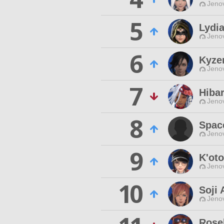
Jenov
5
Lydi
Jenov
6
Kyze
Jenov
7
Hiba
Jenov
8
Spac
Jenov
9
K'ot
Jenov
10
Soji 
Jenov
Rose