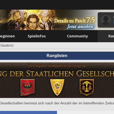
beginnen
Spielinfos
Community
Ra
Staatlich)
Ranglisten
e Gesellschaften bemisst sich nach der Anzahl der im betreffenden Zeit