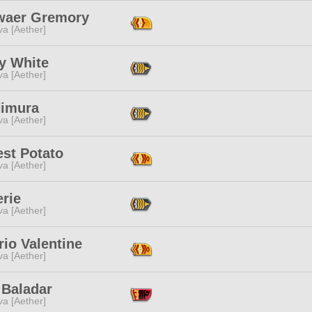
waer Gremory
a [Aether]
y White
a [Aether]
Himura
a [Aether]
est Potato
a [Aether]
erie
a [Aether]
io Valentine
a [Aether]
 Baladar
a [Aether]