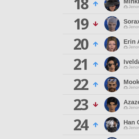
18
Mihk
Jenov
19
Sora
Jenov
20
Erin 
Jenov
21
Iveld
Jenov
22
Mook
Jenov
23
Azaz
Jenov
24
Han C
Jenov