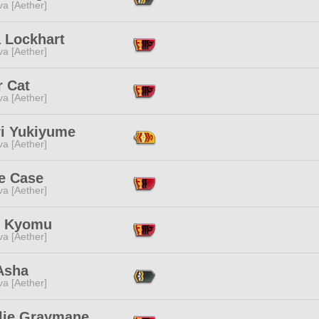
a [Aether]
a Lockhart
a [Aether]
r Cat
a [Aether]
ri Yukiyume
a [Aether]
e Case
a [Aether]
o Kyomu
a [Aether]
Asha
a [Aether]
lie Graymane