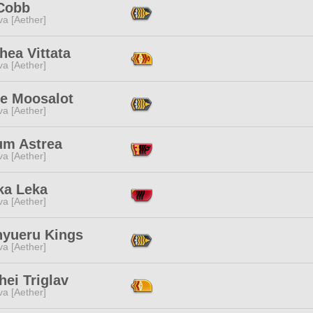
 Cobb
a [Aether]
hea Vittata
a [Aether]
e Moosalot
a [Aether]
um Astrea
a [Aether]
ka Leka
a [Aether]
yueru Kings
a [Aether]
ei Triglav
a [Aether]