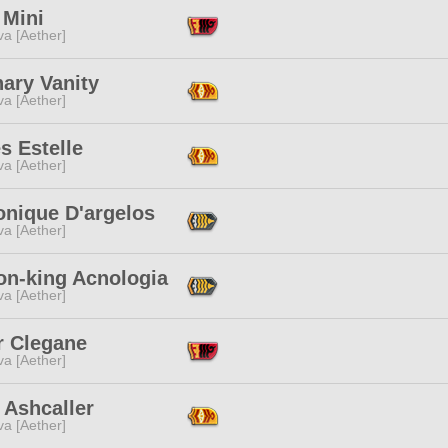
 Mini
a [Aether]
ary Vanity
a [Aether]
s Estelle
a [Aether]
onique D'argelos
a [Aether]
on-king Acnologia
a [Aether]
r Clegane
a [Aether]
 Ashcaller
a [Aether]