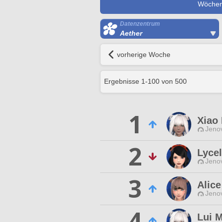
Wöchent
Datenzentrum
Aether
vorherige Woche
Ergebnisse
1
-
100
von
500
1
Xiao
Jenov
2
Lycel
Jenov
3
Alic
Jenov
4
Lui 