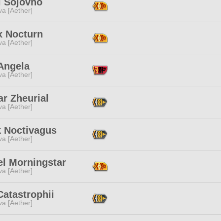
i Sojovho
a [Aether]
x Nocturn
a [Aether]
Angela
a [Aether]
ar Zheurial
a [Aether]
 Noctivagus
a [Aether]
el Morningstar
a [Aether]
atastrophii
a [Aether]