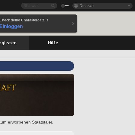
Deutsch
Check deine Charakterdetails
Einloggen
nglisten
Hilfe
raum erworbenen Staatstaler.