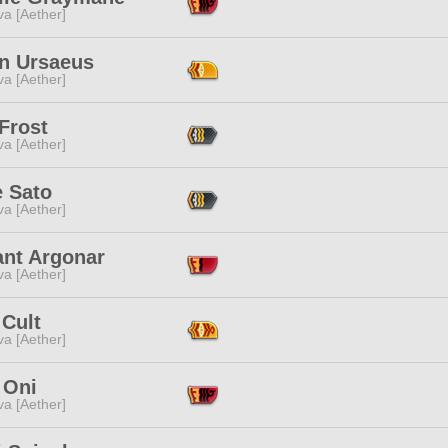
a [Aether]
un Ursaeus
a [Aether]
Frost
a [Aether]
 Sato
a [Aether]
ant Argonar
a [Aether]
 Cult
a [Aether]
 Oni
a [Aether]