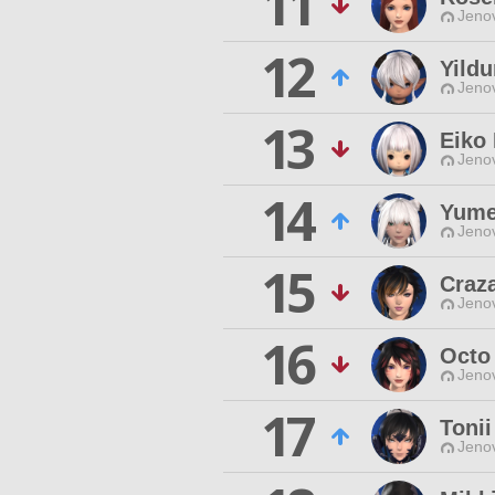
11
Jenov
12
Yild
Jenov
13
Eiko 
Jenov
14
Yume
Jenov
15
Craz
Jenov
16
Octo
Jenov
17
Tonii
Jenov