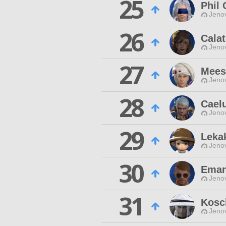
25
Phil
Jenov
26
Calat
Jenov
27
Mees
Jenov
28
Cael
Jenov
29
Leka
Jenov
30
Eman
Jenov
31
Kosch
Jenov