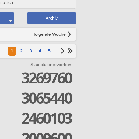
natlich
Archiv
folgende Woche
1
2
3
4
5
Staatstaler erworben
3269760
3065440
2460103
2009600