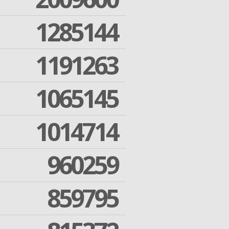
1285144
1191263
1065145
1014714
960259
859795