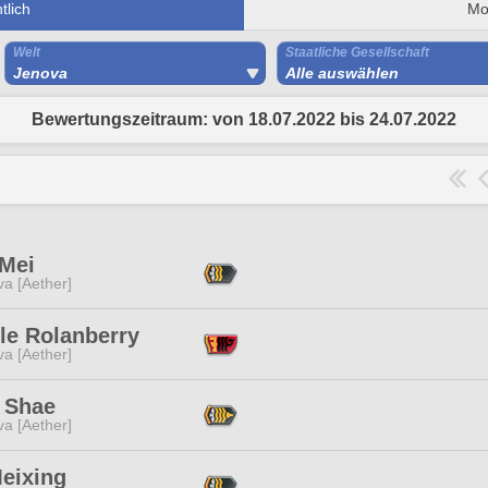
lich
Mo
Welt
Staatliche Gesellschaft
Jenova
Alle auswählen
Bewertungszeitraum: von 18.07.2022 bis 24.07.2022
 Mei
a [Aether]
le Rolanberry
a [Aether]
e Shae
a [Aether]
Meixing