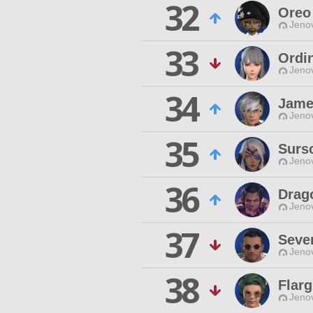
32
Oreo
Jenov
33
Ordin
Jenov
34
Jame
Jenov
35
Surs
Jenov
36
Drag
Jenov
37
Seve
Jenov
38
Flarg
Jenov