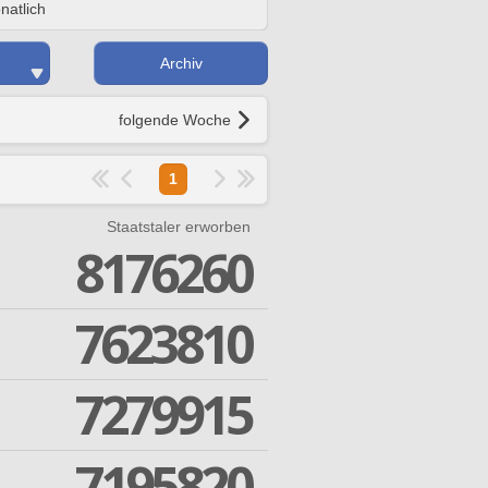
natlich
Archiv
folgende Woche
1
Staatstaler erworben
8176260
7623810
7279915
7195820