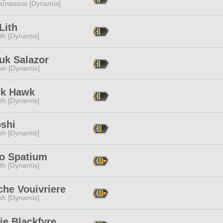
arnassus [Dynamis]
Lith
ith [Dynamis]
uk Salazor
in [Dynamis]
ik Hawk
ph [Dynamis]
oshi
ph [Dynamis]
o Spatium
ith [Dynamis]
che Vouivriere
ph [Dynamis]
ie Blackfyre