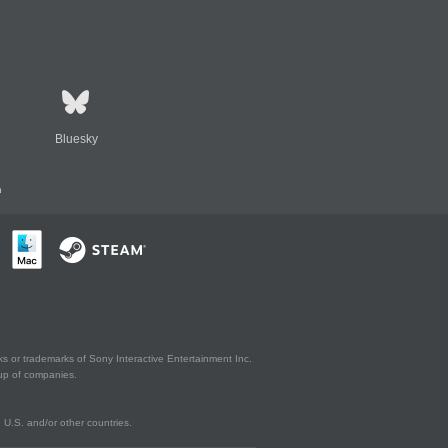
Bluesky
n
s or trademarks of Sony Interactive Entertainment Inc.
up of companies.
U.S. and/or other countries.