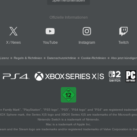
Spiel herunterladen
Offizielle Informationen
X
/
News
YouTube
Instagram
Twitch
Lizenz
Regeln & Richtlinien
Datenschutzrichtlinie
Cookie-Richtlinien
Abo jetzt kündige
 Family Mark", "PlayStation", "PS5 logo", "PS5", "PS4 logo" and "PS4" are registered trademark
XBOX Sphere mark, the Series X|S logo and XBOX Series X|S are trademarks of the Microsoft gro
Nintendo Switch is a trademark of Nintendo.
Mac is a trademark of Apple Inc.
eam and the Steam logo are trademarks and/or registered trademarks of Valve Corporation in the 