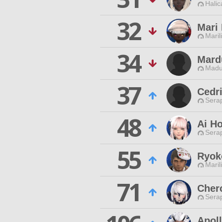
Halic
32
Mari 
Maril
34
Mard
Madu
37
Cedr
Sera
48
Ai H
Sera
55
Ryok
Maril
71
Cher
Sera
Apoll