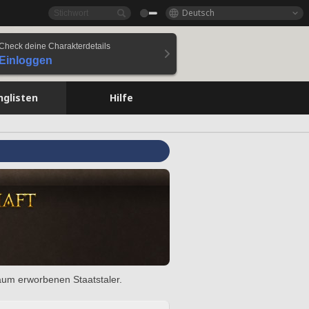
Deutsch
Check deine Charakterdetails
Einloggen
nglisten
Hilfe
raum erworbenen Staatstaler.