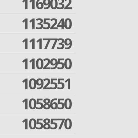
1169032
1135240
1117739
1102950
1092551
1058650
1058570