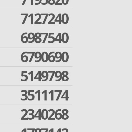
7127240
6987540
6790690
5149798
3511174
2340268