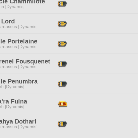
cle Chammllote
in [Dynamis]
 Lord
arnassus [Dynamis]
le Portelaine
arnassus [Dynamis]
renel Fousquenet
arnassus [Dynamis]
lle Penumbra
ph [Dynamis]
'ra Fulna
ph [Dynamis]
ahya Dotharl
arnassus [Dynamis]