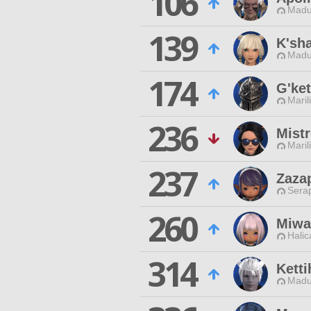
106
Madu
139
K'sh
Madu
174
G'ke
Maril
236
Mist
Maril
237
Zaza
Sera
260
Miwa
Halic
314
Ketti
Madu