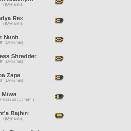
in [Dynamis]
adya Rex
in [Dynamis]
tt Nunh
ith [Dynamis]
ress Shredder
ith [Dynamis]
pa Zapa
ph [Dynamis]
 Miwa
arnassus [Dynamis]
ht'a Bajhiri
in [Dynamis]