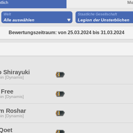
lich
Mo
Welt
Staatliche Gesellschaft
Alle auswählen
Legion der Unsterblichen
Bewertungszeitraum: von 25.03.2024 bis 31.03.2024
o Shirayuki
in [Dynamis]
 Free
in [Dynamis]
m Roshar
in [Dynamis]
 Qoet