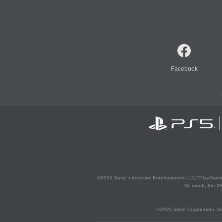
Facebook
©2026 Sony Interactive Entertainment LLC."PlayStation
Microsoft, the 
©2026 Valve Corporation. St