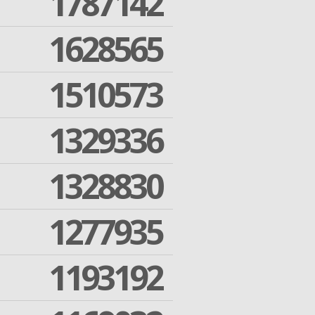
1787142
1628565
1510573
1329336
1328830
1277935
1193192