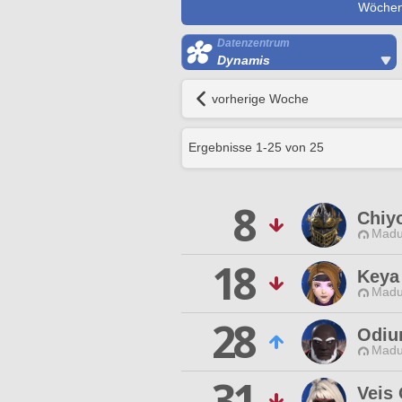
Wöchent
Datenzentrum
Dynamis
vorherige Woche
Ergebnisse
1
-
25
von
25
8
Chiy
Madu
18
Keya
Madu
28
Odiu
Madu
31
Veis