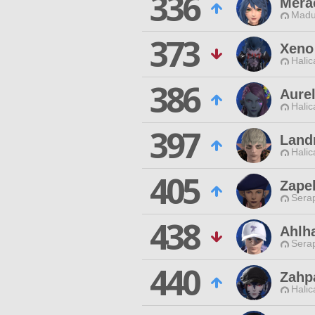
336
Mera
Madu
373
Xeno
Halic
386
Aurel
Halic
397
Land
Halic
405
Zape
Sera
438
Ahlha
Sera
440
Zahp
Halic