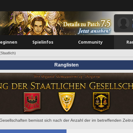
beginnen
Spielinfos
Community
Ra
Staatlich)
Ranglisten
e Gesellschaften bemisst sich nach der Anzahl der im betreffenden Zeit