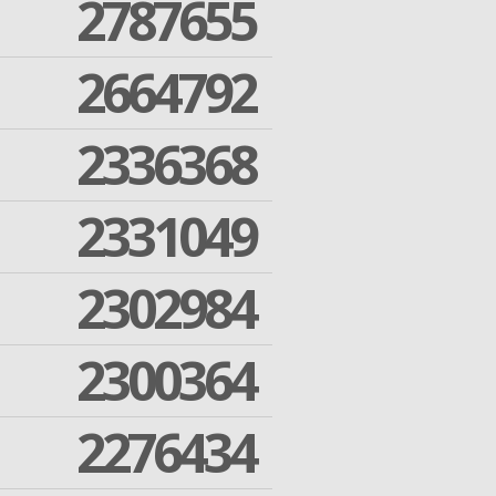
2787655
2664792
2336368
2331049
2302984
2300364
2276434