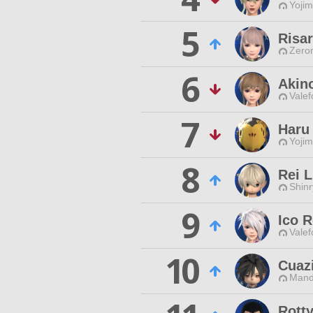
Yojim
5
Risa
Zero
6
Akin
Valef
7
Haru
Yojim
8
Rei L
Shinr
9
Ico 
Valef
10
Cuaz
Mand
Rott