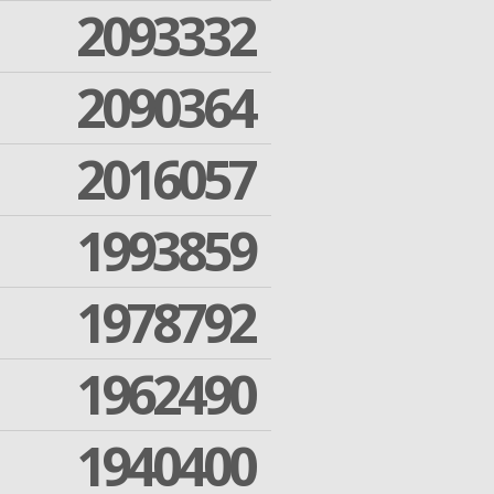
2093332
2090364
2016057
1993859
1978792
1962490
1940400