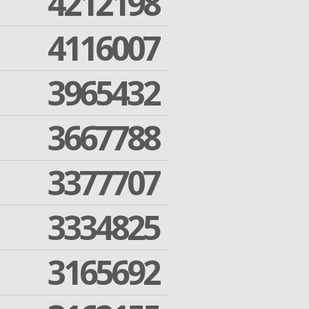
4212198
4116007
3965432
3667788
3377707
3334825
3165692