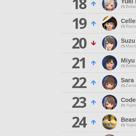
18
Yuki
Belia
19
Celle
Ramu
20
Suzu
Mand
21
Miyu 
Belia
22
Sara
Zero
23
Code
Yojim
24
Beas
Yojim