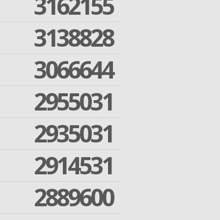
3162155
3138828
3066644
2955031
2935031
2914531
2889600