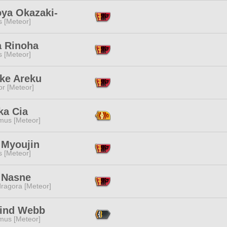
ya Okazaki-
s [Meteor]
a Rinoha
s [Meteor]
ake Areku
or [Meteor]
ka Cia
mus [Meteor]
 Myoujin
s [Meteor]
 Nasne
ragora [Meteor]
lind Webb
mus [Meteor]