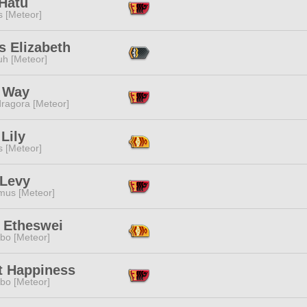
 Hatu
s [Meteor]
s Elizabeth
h [Meteor]
 Way
ragora [Meteor]
Lily
s [Meteor]
 Levy
mus [Meteor]
 Etheswei
bo [Meteor]
t Happiness
bo [Meteor]