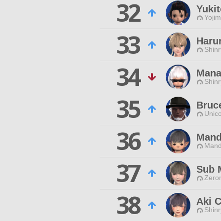
32
Yuki
Yojim
33
Harur
Shinr
34
Mana
Shinr
35
Bruc
Unico
36
Mand
Mand
37
Sub 
Zero
38
Aki 
Shinr