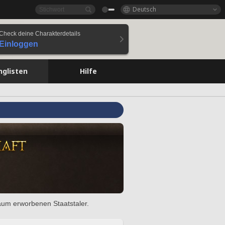
Deutsch
Check deine Charakterdetails
Einloggen
nglisten
Hilfe
raum erworbenen Staatstaler.