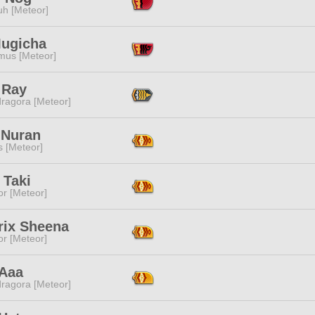
h [Meteor]
Mugicha
mus [Meteor]
 Ray
ragora [Meteor]
 Nuran
s [Meteor]
 Taki
or [Meteor]
rix Sheena
or [Meteor]
 Aaa
ragora [Meteor]