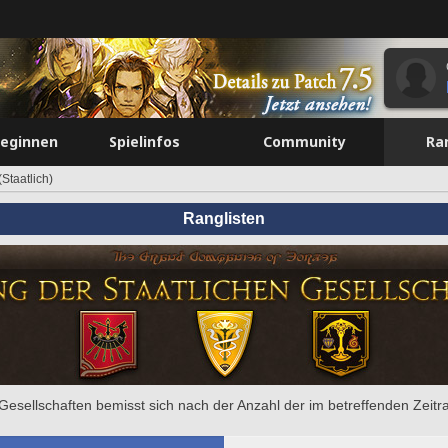
beginnen
Spielinfos
Community
Ra
Staatlich)
Ranglisten
e Gesellschaften bemisst sich nach der Anzahl der im betreffenden Zeit