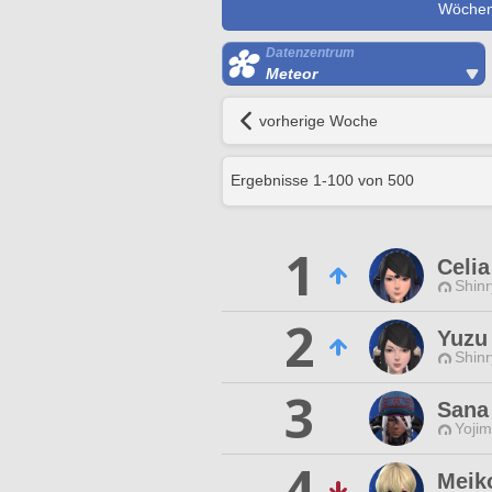
Wöchent
Datenzentrum
Meteor
vorherige Woche
Ergebnisse
1
-
100
von
500
1
Celia
Shinr
2
Yuzu 
Shinr
3
Sana
Yojim
4
Meiko