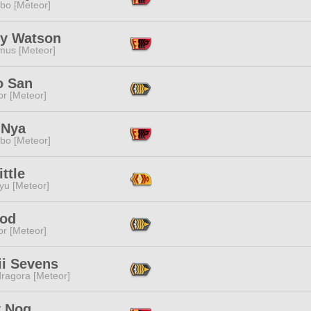
bo [Meteor]
ry Watson
mus [Meteor]
o San
or [Meteor]
 Nya
bo [Meteor]
ittle
yu [Meteor]
Rod
or [Meteor]
ii Sevens
ragora [Meteor]
y Nog