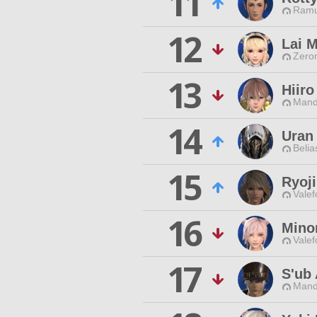
11
Ramu
12
Lai 
Zero
13
Hiiro
Mand
14
Uran
Belia
15
Ryoji
Valef
16
Mino
Valef
17
S'ub
Mand