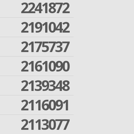
2241872
2191042
2175737
2161090
2139348
2116091
2113077