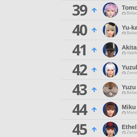
39
Tomo
Belia
40
Yu-k
Belia
41
Akit
Valef
42
Yuzu
Zero
43
Yuzu
Belia
44
Miku
Mand
45
Ethe
Zero