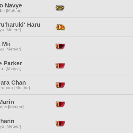
to Navye
bo [Meteor]
u'haruki' Haru
yu [Meteor]
 Mii
yu [Meteor]
e Parker
rn [Meteor]
ara Chan
ragora [Meteor]
Marin
mus [Meteor]
Chann
yu [Meteor]