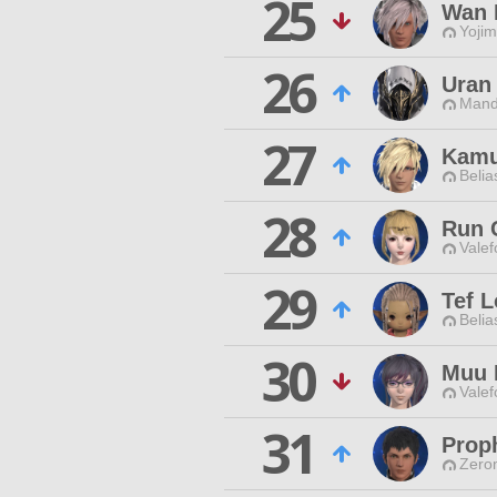
25
Wan 
Yojim
26
Uran
Mand
27
Kamu
Belia
28
Run 
Valef
29
Tef 
Belia
30
Muu 
Valef
31
Prop
Zero