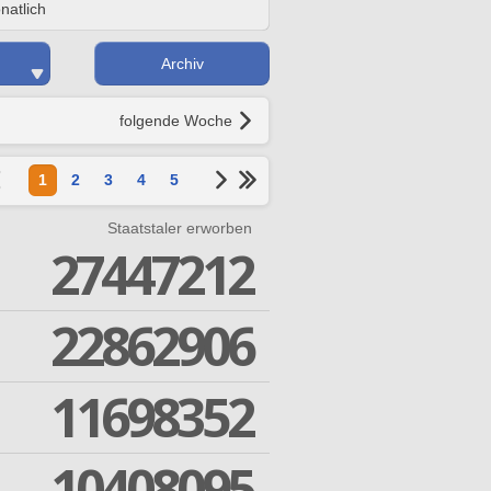
natlich
Archiv
folgende Woche
1
2
3
4
5
Staatstaler erworben
27447212
22862906
11698352
10408095