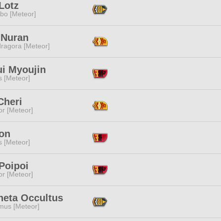
Lotz
bo [Meteor]
 Nuran
ragora [Meteor]
i Myoujin
s [Meteor]
Cheri
or [Meteor]
Lon
s [Meteor]
Poipoi
or [Meteor]
heta Occultus
mus [Meteor]