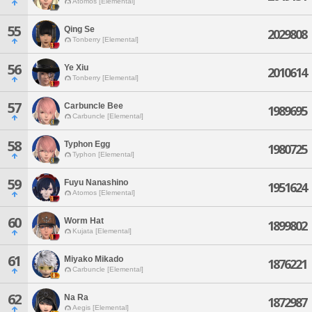
Atomos [Elemental]
55
Qing Se
2029808
Tonberry [Elemental]
56
Ye Xiu
2010614
Tonberry [Elemental]
57
Carbuncle Bee
1989695
Carbuncle [Elemental]
58
Typhon Egg
1980725
Typhon [Elemental]
59
Fuyu Nanashino
1951624
Atomos [Elemental]
60
Worm Hat
1899802
Kujata [Elemental]
61
Miyako Mikado
1876221
Carbuncle [Elemental]
62
Na Ra
1872987
Aegis [Elemental]