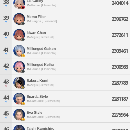
38
Lia Catley
2404014
Atomos [Elemental]
39
Memo Fillor
2396762
Gungnir [Elemental]
40
Itiwan Chan
2372611
Aegis [Elemental]
41
Milliongod Gaisen
2309461
Garuda [Elemental]
42
Milliongod Keihu
2300983
Garuda [Elemental]
43
Sakura Kumi
2287789
Aegis [Elemental]
44
Sparda Style
2281187
Carbuncle [Elemental]
45
Eva Style
2275964
Carbuncle [Elemental]
46
Taishi Kamishiro