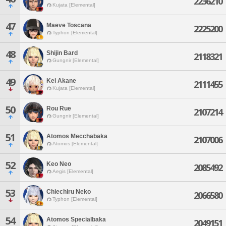
2236210
Kujata [Elemental]
47
Maeve Toscana
2225200
Typhon [Elemental]
48
Shijin Bard
2118321
Gungnir [Elemental]
49
Kei Akane
2111455
Kujata [Elemental]
50
Rou Rue
2107214
Gungnir [Elemental]
51
Atomos Mecchabaka
2107006
Atomos [Elemental]
52
Keo Neo
2085492
Aegis [Elemental]
53
Chiechiru Neko
2066580
Typhon [Elemental]
54
Atomos Specialbaka
2049151