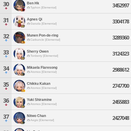
30
Ben Hk
3452997
Typhon [Elemental]
31
Agnes Qi
3304178
Garuda [Elemental]
32
Munen Pon-de-ring
3289360
Carbuncle [Elemental]
33
Sherry Owen
3124323
Tonberry [Elemental]
34
Mikaela Flaresong
2988612
Atomos [Elemental]
35
Chikku Kakan
2747700
Atomos [Elemental]
36
Yuki Shiramine
2455883
Atomos [Elemental]
37
Nitwo Chan
2427048
Aegis [Elemental]