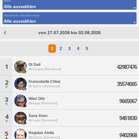
Welt
Alle auswählen
Staatliche Gesellschaft
Alle auswählen
von 27.07.2026 bis 02.08.2026
1
2
3
4
5
Ot Sad
1
42987476
Gungnir [Elemental]
2
Fransabelle Chloe
35574065
Typhon [Elemental]
3
Winz Otis
9665067
Aegis [Elemental]
4
Sasa Xoxo
9451830
Aegis [Elemental]
5
Regulus Aiolia
9402968
Typhon [Elemental]