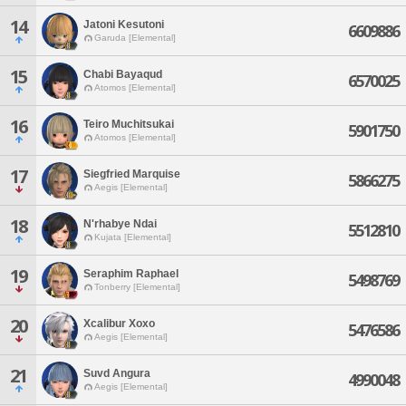
14
Jatoni Kesutoni
6609886
Garuda [Elemental]
15
Chabi Bayaqud
6570025
Atomos [Elemental]
16
Teiro Muchitsukai
5901750
Atomos [Elemental]
17
Siegfried Marquise
5866275
Aegis [Elemental]
18
N'rhabye Ndai
5512810
Kujata [Elemental]
19
Seraphim Raphael
5498769
Tonberry [Elemental]
20
Xcalibur Xoxo
5476586
Aegis [Elemental]
21
Suvd Angura
4990048
Aegis [Elemental]