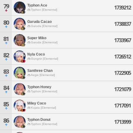
79
Typhon Ace
1739212
Typhon [Elemental]
80
Garuda Cacao
1738837
Garuda [Elemental]
81
Super Miko
1733967
Garuda [Elemental]
82
Nyla Coco
1726512
Gungnir [Elemental]
83
Santhree Chan
1722905
Aegis [Elemental]
84
Typhon Honey
1721079
Typhon [Elemental]
85
Miley Coco
1717091
Kujata [Elemental]
86
Typhon Donut
1713999
Typhon [Elemental]