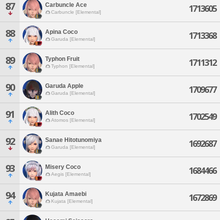
87
Carbuncle Ace
1713605
Carbuncle [Elemental]
88
Apina Coco
1713368
Garuda [Elemental]
89
Typhon Fruit
1711312
Typhon [Elemental]
90
Garuda Apple
1709677
Garuda [Elemental]
91
Alith Coco
1702549
Atomos [Elemental]
92
Sanae Hitotunomiya
1692687
Garuda [Elemental]
93
Misery Coco
1684466
Aegis [Elemental]
94
Kujata Amaebi
1672869
Kujata [Elemental]