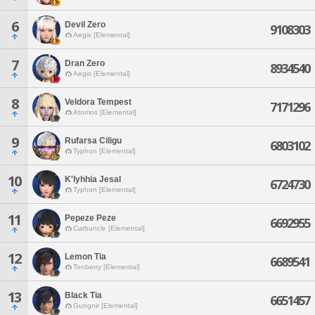
6
Devil Zero
9108303
Aegis [Elemental]
7
Dran Zero
8934540
Aegis [Elemental]
8
Veldora Tempest
7171296
Atomos [Elemental]
9
Rufarsa Ciligu
6803102
Typhon [Elemental]
10
K'lyhhia Jesal
6724730
Typhon [Elemental]
11
Pepeze Peze
6692955
Carbuncle [Elemental]
12
Lemon Tia
6689541
Tonberry [Elemental]
13
Black Tia
6651457
Gungnir [Elemental]