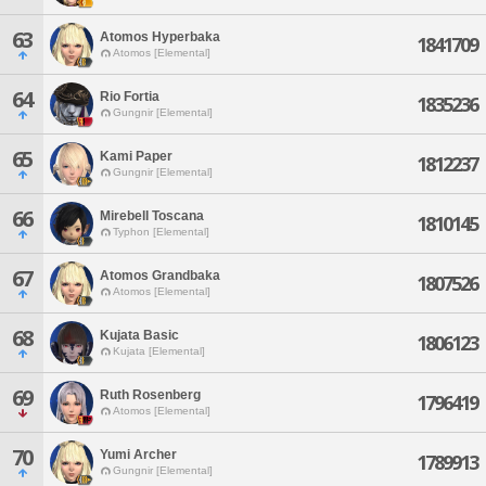
63
Atomos Hyperbaka
1841709
Atomos [Elemental]
64
Rio Fortia
1835236
Gungnir [Elemental]
65
Kami Paper
1812237
Gungnir [Elemental]
66
Mirebell Toscana
1810145
Typhon [Elemental]
67
Atomos Grandbaka
1807526
Atomos [Elemental]
68
Kujata Basic
1806123
Kujata [Elemental]
69
Ruth Rosenberg
1796419
Atomos [Elemental]
70
Yumi Archer
1789913
Gungnir [Elemental]