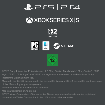
©2026 Sony Interactive Entertainment LLC."PlayStation Family Mark", "PlayStation", "PS5
logo", "PS5", "PS4 logo" and "PS4" are registered trademarks or trademarks of Sony
Interactive Entertainment Inc.
Microsoft, the XBOX Sphere mark, the Series X|S logo and XBOX Series X|S are trademarks
of the Microsoft group of companies.
Nintendo Switch is a trademark of Nintendo.
Mac is a trademark of Apple Inc.
©2026 Valve Corporation. Steam and the Steam logo are trademarks and/or registered
trademarks of Valve Corporation in the U.S. and/or other countries.