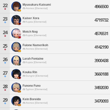
22
Myusukuru Katsumi
4966500
Atomos [Elemental]
23
Kaiser Xora
4719732
Kujata [Elemental]
24
Motch Nog
4576531
Kujata [Elemental]
25
Fuione Namerikoh
4142190
Atomos [Elemental]
26
Larah Fontaine
3900438
Kujata [Elemental]
27
Kouka Rin
3660188
Gungnir [Elemental]
28
Funono Funo
3492030
Typhon [Elemental]
29
Kein Boreido
3470093
Atomos [Elemental]