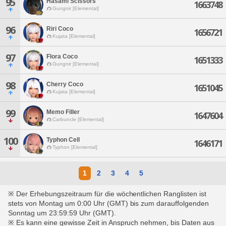
95
Hasami Scissors
1663748
Gungnir [Elemental]
96
Riri Coco
1656721
Kujata [Elemental]
97
Flora Coco
1651333
Gungnir [Elemental]
98
Cherry Coco
1651045
Kujata [Elemental]
99
Memo Filler
1647604
Carbuncle [Elemental]
100
Typhon Cell
1646171
Typhon [Elemental]
1
2
3
4
5
※ Der Erhebungszeitraum für die wöchentlichen Ranglisten ist
stets von Montag um 0:00 Uhr (GMT) bis zum darauffolgenden
Sonntag um 23:59:59 Uhr (GMT).
※ Es kann eine gewisse Zeit in Anspruch nehmen, bis Daten aus