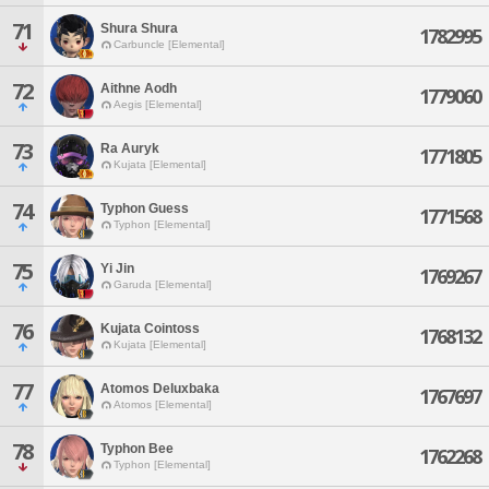
71
Shura Shura
1782995
Carbuncle [Elemental]
72
Aithne Aodh
1779060
Aegis [Elemental]
73
Ra Auryk
1771805
Kujata [Elemental]
74
Typhon Guess
1771568
Typhon [Elemental]
75
Yi Jin
1769267
Garuda [Elemental]
76
Kujata Cointoss
1768132
Kujata [Elemental]
77
Atomos Deluxbaka
1767697
Atomos [Elemental]
78
Typhon Bee
1762268
Typhon [Elemental]