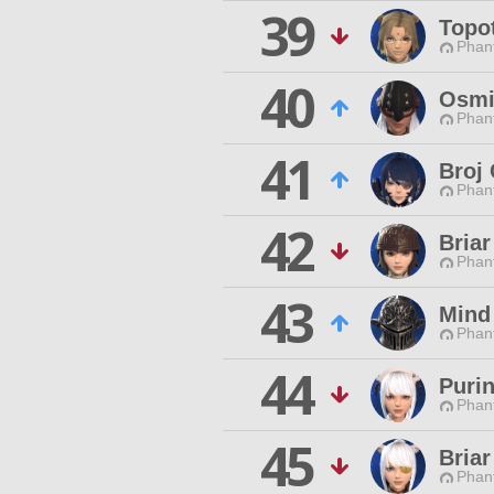
39
Topo
Phan
40
Osmi
Phan
41
Broj 
Phan
42
Bria
Phan
43
Mind
Phan
44
Puri
Phan
45
Briar
Phan