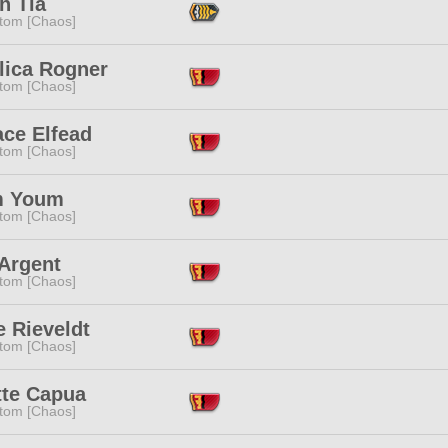
h Tia
tom [Chaos]
lica Rogner
tom [Chaos]
ace Elfead
tom [Chaos]
m Youm
tom [Chaos]
 Argent
tom [Chaos]
e Rieveldt
tom [Chaos]
tte Capua
tom [Chaos]