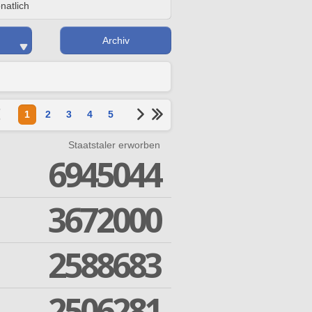
natlich
Archiv
1
2
3
4
5
Staatstaler erworben
6945044
3672000
2588683
2506281