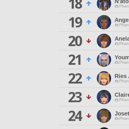
18
N'ato
Phan
19
Ange
Phan
20
Anel
Phan
21
You
Phan
22
Ries
Phan
23
Clair
Phan
24
Jose
Phan