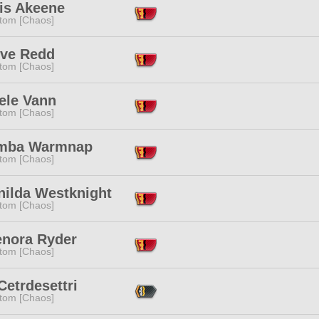
dis Akeene
tom [Chaos]
eve Redd
tom [Chaos]
ele Vann
tom [Chaos]
mba Warmnap
tom [Chaos]
nilda Westknight
tom [Chaos]
enora Ryder
tom [Chaos]
Cetrdesettri
tom [Chaos]