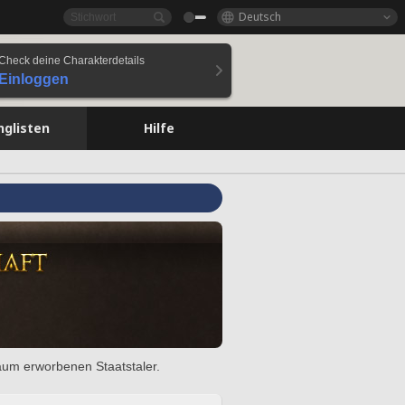
Deutsch
Check deine Charakterdetails
Einloggen
nglisten
Hilfe
raum erworbenen Staatstaler.