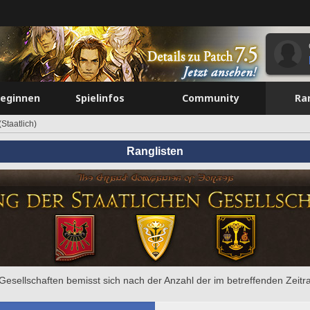
beginnen
Spielinfos
Community
Ra
Staatlich)
Ranglisten
e Gesellschaften bemisst sich nach der Anzahl der im betreffenden Zeit