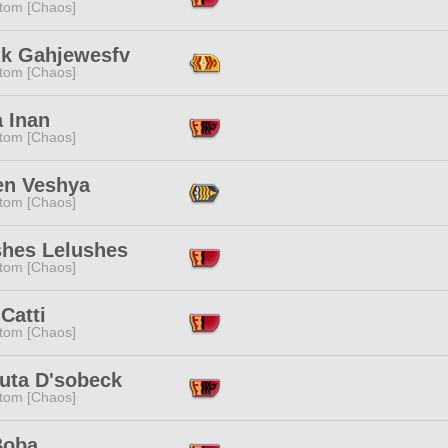
tom [Chaos]
ik Gahjewesfv
tom [Chaos]
 Inan
tom [Chaos]
en Veshya
tom [Chaos]
shes Lelushes
tom [Chaos]
 Catti
tom [Chaos]
huta D'sobeck
tom [Chaos]
Boba