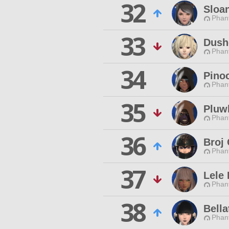
32
Sloa
Phan
33
Dush
Phan
34
Pino
Phan
35
Pluw
Phan
36
Broj 
Phan
37
Lele 
Phan
38
Bella
Phan