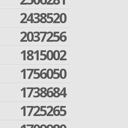
2438520
2037256
1815002
1756050
1738684
1725265