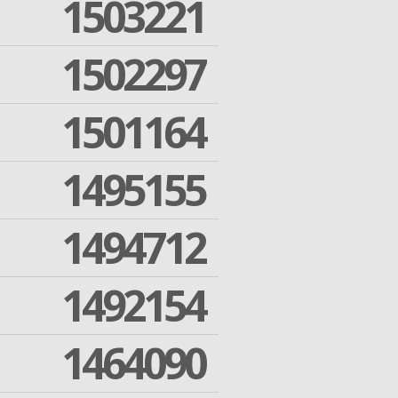
1503221
1502297
1501164
1495155
1494712
1492154
1464090