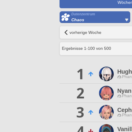
Wöchent
Datenzentrum
Chaos
vorherige Woche
Ergebnisse
1
-
100
von
500
1
Hugh
Phan
2
Nyan
Phan
3
Cephe
Phan
4
Vanil