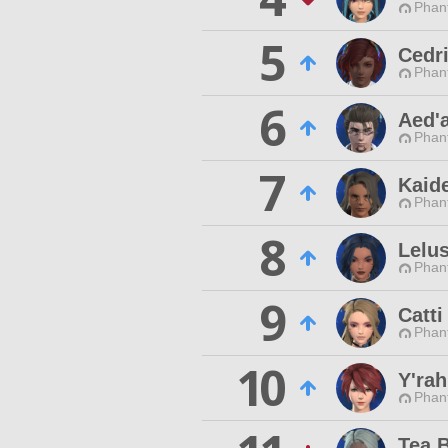
Phan
5
Cedr
Phan
6
Aed'a
Phan
7
Kaid
Phan
8
Lelu
Phan
9
Catti
Phan
10
Y'ra
Phan
Tea 