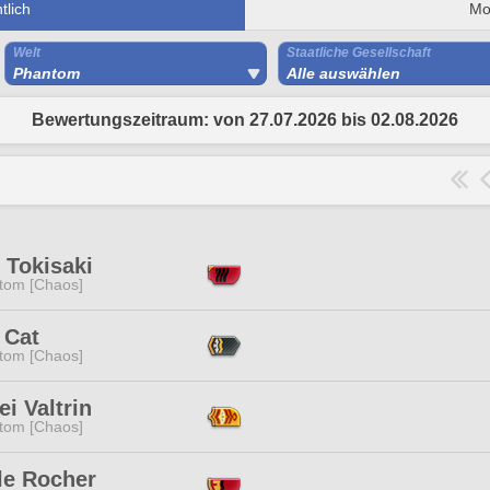
lich
Mo
Welt
Staatliche Gesellschaft
Phantom
Alle auswählen
Bewertungszeitraum: von 27.07.2026 bis 02.08.2026
 Tokisaki
tom [Chaos]
 Cat
tom [Chaos]
i Valtrin
tom [Chaos]
le Rocher