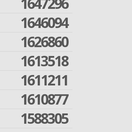
1647296
1646094
1626860
1613518
1611211
1610877
1588305