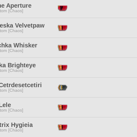
ne Aperture
tom [Chaos]
eska Velvetpaw
tom [Chaos]
chka Whisker
tom [Chaos]
ka Brighteye
tom [Chaos]
Cetrdesetcetiri
tom [Chaos]
Lele
tom [Chaos]
trix Hygieia
tom [Chaos]