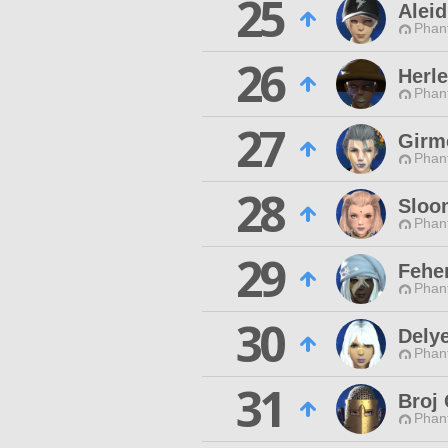
25
Alei
Phan
26
Herl
Phan
27
Girm
Phan
28
Sloo
Phan
29
Fehe
Phan
30
Dely
Phan
31
Broj 
Phan