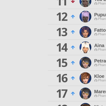
11
Phan
12
Pupu
Phan
13
Fatto
Phan
14
Aina
Phan
15
Petra
Phan
16
Kloe
Phan
17
Mare
Phan