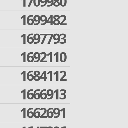
1709980
1699482
1697793
1692110
1684112
1666913
1662691