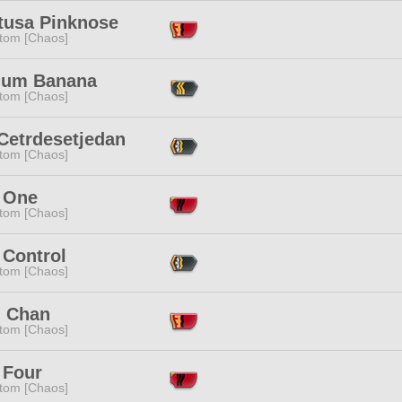
tusa Pinknose
tom [Chaos]
um Banana
tom [Chaos]
Cetrdesetjedan
tom [Chaos]
r One
tom [Chaos]
 Control
tom [Chaos]
n Chan
tom [Chaos]
 Four
tom [Chaos]