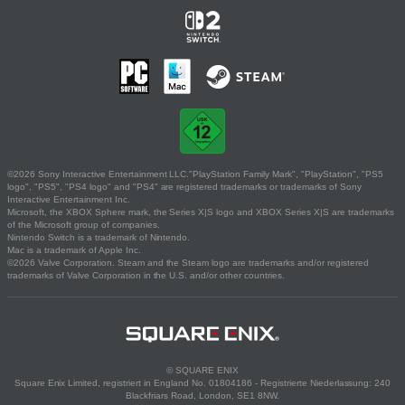
©2026 Sony Interactive Entertainment LLC."PlayStation Family Mark", "PlayStation", "PS5
logo", "PS5", "PS4 logo" and "PS4" are registered trademarks or trademarks of Sony
Interactive Entertainment Inc.
Microsoft, the XBOX Sphere mark, the Series X|S logo and XBOX Series X|S are trademarks
of the Microsoft group of companies.
Nintendo Switch is a trademark of Nintendo.
Mac is a trademark of Apple Inc.
©2026 Valve Corporation. Steam and the Steam logo are trademarks and/or registered
trademarks of Valve Corporation in the U.S. and/or other countries.
© SQUARE ENIX
Square Enix Limited, registriert in England No. 01804186 - Registrierte Niederlassung: 240
Blackfriars Road, London, SE1 8NW.