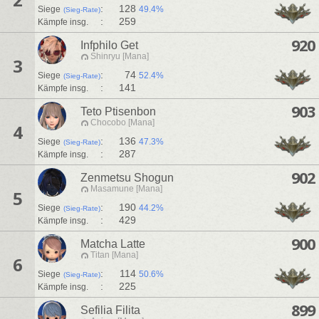
:
128
Siege
49.4%
(Sieg-Rate)
:
259
Kämpfe insg.
920
Infphilo Get
Shinryu [Mana]
3
:
74
Siege
52.4%
(Sieg-Rate)
:
141
Kämpfe insg.
903
Teto Ptisenbon
Chocobo [Mana]
4
:
136
Siege
47.3%
(Sieg-Rate)
:
287
Kämpfe insg.
902
Zenmetsu Shogun
Masamune [Mana]
5
:
190
Siege
44.2%
(Sieg-Rate)
:
429
Kämpfe insg.
900
Matcha Latte
Titan [Mana]
6
:
114
Siege
50.6%
(Sieg-Rate)
:
225
Kämpfe insg.
899
Sefilia Filita