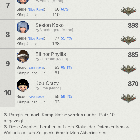
Anima [Mana]
7
:
66
Siege
60%
(Sieg-Rate)
:
110
Kämpfe insg.
898
Sesion Koko
Mandragora [Mana]
8
:
77
Siege
55.7%
(Sieg-Rate)
:
138
Kämpfe insg.
885
Ellinor Phyllis
Chocobo [Mana]
9
:
53
Siege
65.4%
(Sieg-Rate)
:
81
Kämpfe insg.
870
Kou Crazy
Titan [Mana]
10
:
55
Siege
59.1%
(Sieg-Rate)
:
93
Kämpfe insg.
※ Ranglisten nach Kampfklasse werden nur bis Platz 10
angezeigt.
※ Diese Angaben beruhen auf dem Status der Datenzentren- &
Weltenliste zum Zeitpunkt ihrer letzten Aktualisierung.