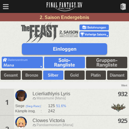
2. Saison Endergebnis
Mana
Wert
932
Lcierliathlyris Lyris
Masamune [Mana]
1
:
125
Siege
51.6%
(Sieg-Rate)
:
242
Kämpfe insg.
925
Clowes Victoria
Pandaemonium [Mana]
2