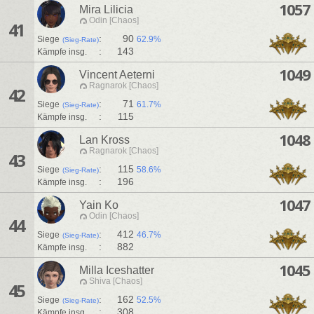
1057
Mira Lilicia
Odin [Chaos]
41
:
90
Siege
62.9%
(Sieg-Rate)
:
143
Kämpfe insg.
1049
Vincent Aeterni
Ragnarok [Chaos]
42
:
71
Siege
61.7%
(Sieg-Rate)
:
115
Kämpfe insg.
1048
Lan Kross
Ragnarok [Chaos]
43
:
115
Siege
58.6%
(Sieg-Rate)
:
196
Kämpfe insg.
1047
Yain Ko
Odin [Chaos]
44
:
412
Siege
46.7%
(Sieg-Rate)
:
882
Kämpfe insg.
1045
Milla Iceshatter
Shiva [Chaos]
45
:
162
Siege
52.5%
(Sieg-Rate)
:
308
Kämpfe insg.