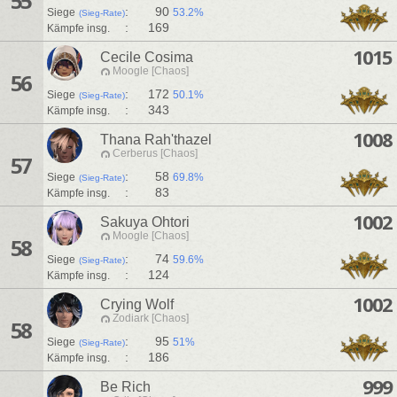
55
:
90
Siege
53.2%
(Sieg-Rate)
:
169
Kämpfe insg.
1015
Cecile Cosima
Moogle [Chaos]
56
:
172
Siege
50.1%
(Sieg-Rate)
:
343
Kämpfe insg.
1008
Thana Rah'thazel
Cerberus [Chaos]
57
:
58
Siege
69.8%
(Sieg-Rate)
:
83
Kämpfe insg.
1002
Sakuya Ohtori
Moogle [Chaos]
58
:
74
Siege
59.6%
(Sieg-Rate)
:
124
Kämpfe insg.
1002
Crying Wolf
Zodiark [Chaos]
58
:
95
Siege
51%
(Sieg-Rate)
:
186
Kämpfe insg.
999
Be Rich