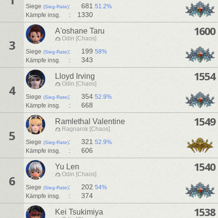
:
681
Siege
51.2%
(Sieg-Rate)
:
1330
Kämpfe insg.
1600
A'oshane Taru
Odin [Chaos]
3
:
199
Siege
58%
(Sieg-Rate)
:
343
Kämpfe insg.
1554
Lloyd Irving
Odin [Chaos]
4
:
354
Siege
52.9%
(Sieg-Rate)
:
668
Kämpfe insg.
1549
Ramlethal Valentine
Ragnarok [Chaos]
5
:
321
Siege
52.9%
(Sieg-Rate)
:
606
Kämpfe insg.
1540
Yu Len
Odin [Chaos]
6
:
202
Siege
54%
(Sieg-Rate)
:
374
Kämpfe insg.
1538
Kei Tsukimiya