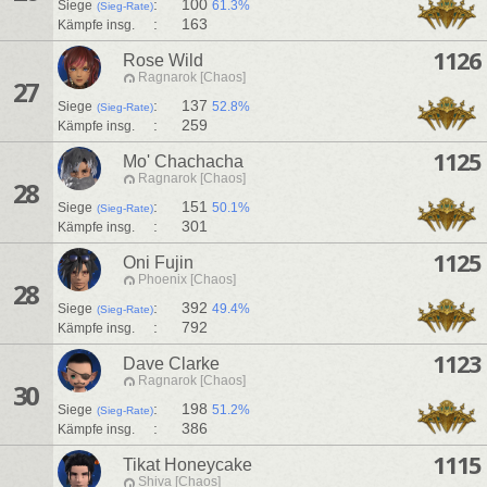
:
100
Siege
61.3%
(Sieg-Rate)
:
163
Kämpfe insg.
1126
Rose Wild
Ragnarok [Chaos]
27
:
137
Siege
52.8%
(Sieg-Rate)
:
259
Kämpfe insg.
1125
Mo' Chachacha
Ragnarok [Chaos]
28
:
151
Siege
50.1%
(Sieg-Rate)
:
301
Kämpfe insg.
1125
Oni Fujin
Phoenix [Chaos]
28
:
392
Siege
49.4%
(Sieg-Rate)
:
792
Kämpfe insg.
1123
Dave Clarke
Ragnarok [Chaos]
30
:
198
Siege
51.2%
(Sieg-Rate)
:
386
Kämpfe insg.
1115
Tikat Honeycake
Shiva [Chaos]