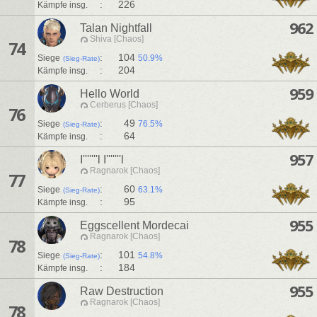
:
226
Kämpfe insg.
962
Talan Nightfall
Shiva [Chaos]
74
:
104
Siege
50.9%
(Sieg-Rate)
:
204
Kämpfe insg.
959
Hello World
Cerberus [Chaos]
76
:
49
Siege
76.5%
(Sieg-Rate)
:
64
Kämpfe insg.
957
I'''''''l I'''''''l
Ragnarok [Chaos]
77
:
60
Siege
63.1%
(Sieg-Rate)
:
95
Kämpfe insg.
955
Eggscellent Mordecai
Ragnarok [Chaos]
78
:
101
Siege
54.8%
(Sieg-Rate)
:
184
Kämpfe insg.
955
Raw Destruction
Ragnarok [Chaos]
78