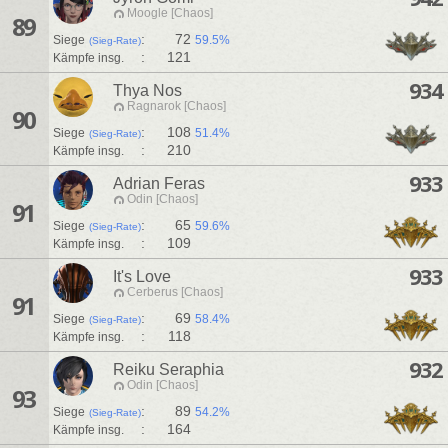
Moogle [Chaos]
89
:
72
Siege
59.5%
(Sieg-Rate)
:
121
Kämpfe insg.
934
Thya Nos
Ragnarok [Chaos]
90
:
108
Siege
51.4%
(Sieg-Rate)
:
210
Kämpfe insg.
933
Adrian Feras
Odin [Chaos]
91
:
65
Siege
59.6%
(Sieg-Rate)
:
109
Kämpfe insg.
933
It's Love
Cerberus [Chaos]
91
:
69
Siege
58.4%
(Sieg-Rate)
:
118
Kämpfe insg.
932
Reiku Seraphia
Odin [Chaos]
93
:
89
Siege
54.2%
(Sieg-Rate)
:
164
Kämpfe insg.