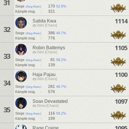
31
:
170
Siege
52.9%
(Sieg-Rate)
:
321
Kämpfe insg.
1114
Satida Kwa
Odin [Chaos]
32
:
386
Siege
49.7%
(Sieg-Rate)
:
776
Kämpfe insg.
1105
Robin Baltemys
Odin [Chaos]
33
:
81
Siege
58.2%
(Sieg-Rate)
:
139
Kämpfe insg.
1100
Haja Pajau
Odin [Chaos]
34
:
281
Siege
48.7%
(Sieg-Rate)
:
576
Kämpfe insg.
1097
Soax Devastated
Shiva [Chaos]
35
:
116
Siege
58.2%
(Sieg-Rate)
:
199
Kämpfe insg.
1095
Rage Craine