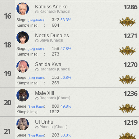
1286
Katniss Ane'ko
Ragnarok [Chaos]
16
:
322
Siege
53.3%
(Sieg-Rate)
:
604
Kämpfe insg.
1271
Noctis Dunales
Shiva [Chaos]
18
:
158
Siege
57.8%
(Sieg-Rate)
:
273
Kämpfe insg.
1270
Sat'ida Kwa
Ragnarok [Chaos]
19
:
153
Siege
56.8%
(Sieg-Rate)
:
269
Kämpfe insg.
1236
Male Xlll
Ragnarok [Chaos]
20
:
809
Siege
49.8%
(Sieg-Rate)
:
1622
Kämpfe insg.
1219
Ul Unhu
Phoenix [Chaos]
21
:
203
Siege
53.8%
(Sieg-Rate)