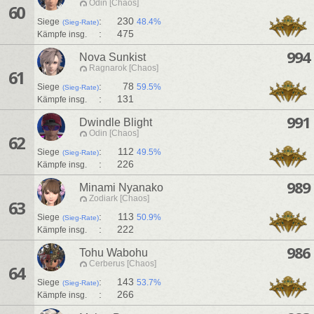
Odin [Chaos]
60
:
230
Siege
48.4%
(Sieg-Rate)
:
475
Kämpfe insg.
994
Nova Sunkist
Ragnarok [Chaos]
61
:
78
Siege
59.5%
(Sieg-Rate)
:
131
Kämpfe insg.
991
Dwindle Blight
Odin [Chaos]
62
:
112
Siege
49.5%
(Sieg-Rate)
:
226
Kämpfe insg.
989
Minami Nyanako
Zodiark [Chaos]
63
:
113
Siege
50.9%
(Sieg-Rate)
:
222
Kämpfe insg.
986
Tohu Wabohu
Cerberus [Chaos]
64
:
143
Siege
53.7%
(Sieg-Rate)
:
266
Kämpfe insg.