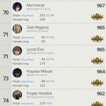
967
Mel Amnel
Moogle [Chaos]
70
:
101
Siege
51.5%
(Sieg-Rate)
:
196
Kämpfe insg.
965
Zael Magnus
Shiva [Chaos]
71
:
56
Siege
67.4%
(Sieg-Rate)
:
83
Kämpfe insg.
965
Lycos Eos
Ragnarok [Chaos]
71
:
94
Siege
53.7%
(Sieg-Rate)
:
175
Kämpfe insg.
964
Hayase Mitsuki
Odin [Chaos]
73
:
68
Siege
60.7%
(Sieg-Rate)
:
112
Kämpfe insg.
962
Empty Handed
Ragnarok [Chaos]
74
:
120
Siege
53%
(Sieg-Rate)