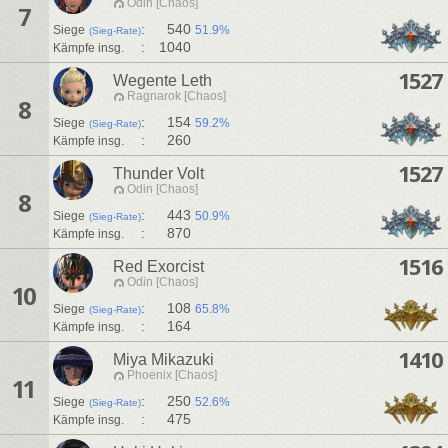
Odin [Chaos]
7
:
540
Siege
51.9%
(Sieg-Rate)
:
1040
Kämpfe insg.
1527
Wegente Leth
Ragnarok [Chaos]
8
:
154
Siege
59.2%
(Sieg-Rate)
:
260
Kämpfe insg.
1527
Thunder Volt
Odin [Chaos]
8
:
443
Siege
50.9%
(Sieg-Rate)
:
870
Kämpfe insg.
1516
Red Exorcist
Odin [Chaos]
10
:
108
Siege
65.8%
(Sieg-Rate)
:
164
Kämpfe insg.
1410
Miya Mikazuki
Phoenix [Chaos]
11
:
250
Siege
52.6%
(Sieg-Rate)
:
475
Kämpfe insg.