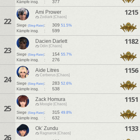
:
377
Kämpfe insg.
1215
Ami Prower
Zodiark [Chaos]
22
:
309
Siege
51.5%
(Sieg-Rate)
:
599
Kämpfe insg.
1182
Dacien Darlett
Odin [Chaos]
23
:
154
Siege
55.7%
(Sieg-Rate)
:
276
Kämpfe insg.
1156
Aide Litres
Cerberus [Chaos]
24
:
283
Siege
52.6%
(Sieg-Rate)
:
538
Kämpfe insg.
1151
Zack Homura
Moogle [Chaos]
25
:
315
Siege
49.8%
(Sieg-Rate)
:
632
Kämpfe insg.
1133
Ok' Zundu
Ragnarok [Chaos]
26