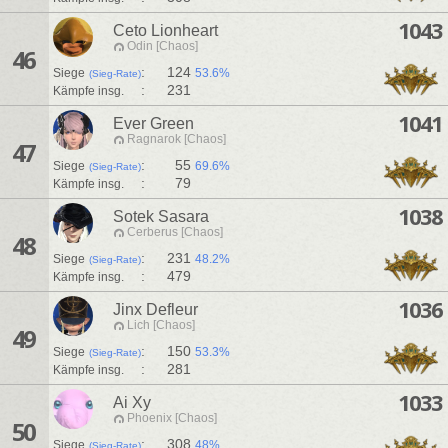
1043
Ceto Lionheart
Odin [Chaos]
46
:
124
Siege
53.6%
(Sieg-Rate)
:
231
Kämpfe insg.
1041
Ever Green
Ragnarok [Chaos]
47
:
55
Siege
69.6%
(Sieg-Rate)
:
79
Kämpfe insg.
1038
Sotek Sasara
Cerberus [Chaos]
48
:
231
Siege
48.2%
(Sieg-Rate)
:
479
Kämpfe insg.
1036
Jinx Defleur
Lich [Chaos]
49
:
150
Siege
53.3%
(Sieg-Rate)
:
281
Kämpfe insg.
1033
Ai Xy
Phoenix [Chaos]
50
:
308
Siege
48%
(Sieg-Rate)