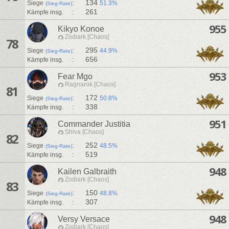
:
134
Siege
51.3%
(Sieg-Rate)
:
261
Kämpfe insg.
955
Kikyo Konoe
Zodiark [Chaos]
78
:
295
Siege
44.9%
(Sieg-Rate)
:
656
Kämpfe insg.
953
Fear Mgo
Ragnarok [Chaos]
81
:
172
Siege
50.8%
(Sieg-Rate)
:
338
Kämpfe insg.
951
Commander Justitia
Shiva [Chaos]
82
:
252
Siege
48.5%
(Sieg-Rate)
:
519
Kämpfe insg.
948
Kailen Galbraith
Zodiark [Chaos]
83
:
150
Siege
48.8%
(Sieg-Rate)
:
307
Kämpfe insg.
948
Versy Versace
Zodiark [Chaos]