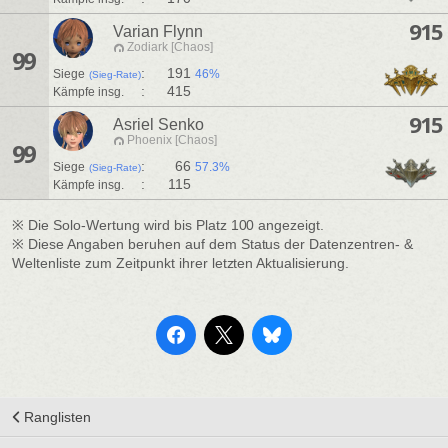
915
Varian Flynn
Zodiark [Chaos]
99
:
191
Siege
46%
(Sieg-Rate)
:
415
Kämpfe insg.
915
Asriel Senko
Phoenix [Chaos]
99
:
66
Siege
57.3%
(Sieg-Rate)
:
115
Kämpfe insg.
※ Die Solo-Wertung wird bis Platz 100 angezeigt.
※ Diese Angaben beruhen auf dem Status der Datenzentren- &
Weltenliste zum Zeitpunkt ihrer letzten Aktualisierung.
Ranglisten