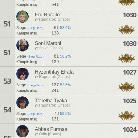
:
641
Kämpfe insg.
1030
Eru Roraito'
Ragnarok [Chaos]
51
:
81
Siege
58.6%
(Sieg-Rate)
:
138
Kämpfe insg.
1030
Soni Maroni
Shiva [Chaos]
51
:
81
Siege
58.2%
(Sieg-Rate)
:
139
Kämpfe insg.
1027
Hyzenthlay Efrafa
Ragnarok [Chaos]
53
:
127
Siege
52.6%
(Sieg-Rate)
:
241
Kämpfe insg.
1025
T'aretha Tyaka
Ragnarok [Chaos]
54
:
78
Siege
59.5%
(Sieg-Rate)
:
131
Kämpfe insg.
1024
Abbas Furrnas
Odin [Chaos]