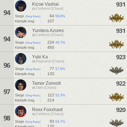
931
Kicoe Vashai
Cerberus [Chaos]
94
:
64
Siege
59.8%
(Sieg-Rate)
:
107
Kämpfe insg.
931
Yunitera Azures
Cerberus [Chaos]
94
:
224
Siege
49.7%
(Sieg-Rate)
:
450
Kämpfe insg.
923
Yubi Ka
Ragnarok [Chaos]
96
:
77
Siege
57.8%
(Sieg-Rate)
:
133
Kämpfe insg.
922
Tamor Zonvolt
Odin [Chaos]
97
:
112
Siege
52.3%
(Sieg-Rate)
:
214
Kämpfe insg.
920
Roxx Foxxhard
Cerberus [Chaos]
98
:
93
Siege
54.7%
(Sieg-Rate)
:
170
Kämpfe insg.