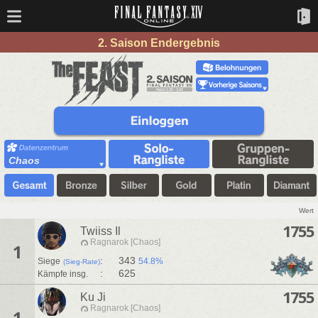
2. Saison Endergebnis
Chaos
Wert
1755
Twiiss Il
Ragnarok [Chaos]
1
:
343
Siege
54.8%
(Sieg-Rate)
:
625
Kämpfe insg.
1755
Ku Ji
Ragnarok [Chaos]
1