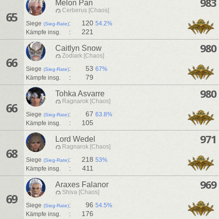
983
Melon Pan
Cerberus [Chaos]
65
:
120
Siege
54.2%
(Sieg-Rate)
:
221
Kämpfe insg.
980
Caitlyn Snow
Zodiark [Chaos]
66
:
53
Siege
67%
(Sieg-Rate)
:
79
Kämpfe insg.
980
Tohka Asvarre
Ragnarok [Chaos]
66
:
67
Siege
63.8%
(Sieg-Rate)
:
105
Kämpfe insg.
971
Lord Wedel
Ragnarok [Chaos]
68
:
218
Siege
53%
(Sieg-Rate)
:
411
Kämpfe insg.
969
Araxes Falanor
Shiva [Chaos]
69
:
96
Siege
54.5%
(Sieg-Rate)
:
176
Kämpfe insg.