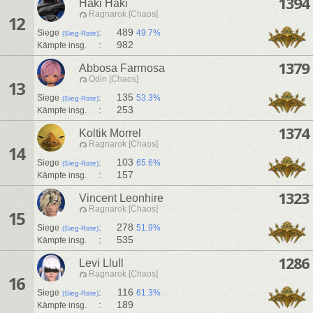
1394
Haki Haki
Ragnarok [Chaos]
12
:
489
Siege
49.7%
(Sieg-Rate)
:
982
Kämpfe insg.
1379
Abbosa Farrnosa
Odin [Chaos]
13
:
135
Siege
53.3%
(Sieg-Rate)
:
253
Kämpfe insg.
1374
Koltik Morrel
Ragnarok [Chaos]
14
:
103
Siege
65.6%
(Sieg-Rate)
:
157
Kämpfe insg.
1323
Vincent Leonhire
Ragnarok [Chaos]
15
:
278
Siege
51.9%
(Sieg-Rate)
:
535
Kämpfe insg.
1286
Levi Llull
Ragnarok [Chaos]
16
:
116
Siege
61.3%
(Sieg-Rate)
:
189
Kämpfe insg.