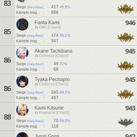
83
:
417
Siege
46.9%
(Sieg-Rate)
:
888
Kämpfe insg.
946
Fanta Kami
Odin [Chaos]
85
:
174
Siege
50.1%
(Sieg-Rate)
:
347
Kämpfe insg.
945
Akane Tachibana
Cerberus [Chaos]
86
:
49
Siege
72%
(Sieg-Rate)
:
68
Kämpfe insg.
945
Tyaka Pechapin
Cerberus [Chaos]
86
:
245
Siege
49.2%
(Sieg-Rate)
:
497
Kämpfe insg.
943
Kami Kitsune
Ragnarok [Chaos]
88
:
70
Siege
59.3%
(Sieg-Rate)
:
118
Kämpfe insg.
942
Jyron Gomi