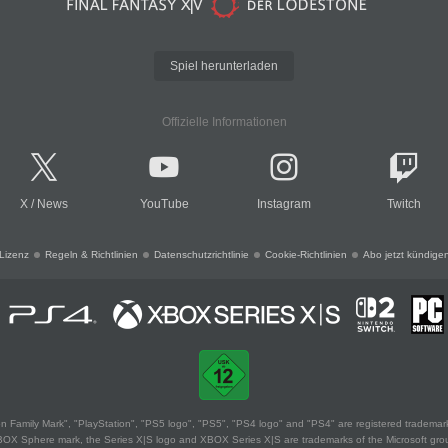
Spiel herunterladen
Offizielle Informationen
X
/
News
YouTube
Instagram
Twitch
Lizenz
Regeln & Richtlinien
Datenschutzrichtlinie
Cookie-Richtlinien
Abo jetzt kündige
 Family Mark", "PlayStation", "PS5 logo", "PS5", "PS4 logo" and "PS4" are registered trademark
XBOX Sphere mark, the Series X|S logo and XBOX Series X|S are trademarks of the Microsoft gro