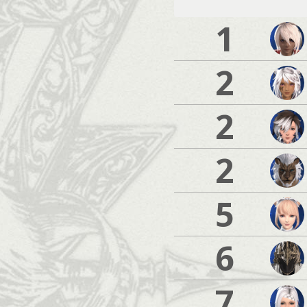
1
2
2
2
5
6
7