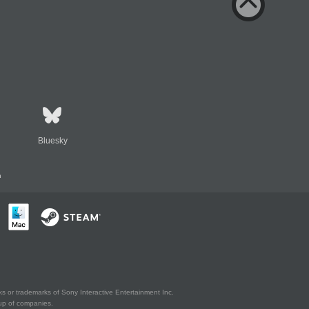
Bluesky
n
s or trademarks of Sony Interactive Entertainment Inc.
up of companies.