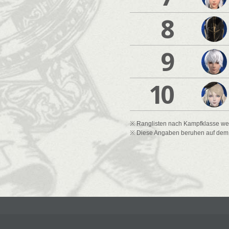
8
9
10
※ Ranglisten nach Kampfklasse wer
※ Diese Angaben beruhen auf dem St