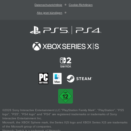
Datenschutzrichtlinie
Cookie-Richtlinien
Abo jetzt kündigen
©2026 Sony Interactive Entertainment LLC."PlayStation Family Mark", "PlayStation", "PS5
logo", "PS5", "PS4 logo" and "PS4" are registered trademarks or trademarks of Sony
Interactive Entertainment Inc.
Microsoft, the XBOX Sphere mark, the Series X|S logo and XBOX Series X|S are trademarks
of the Microsoft group of companies.
Nintendo Switch is a trademark of Nintendo.