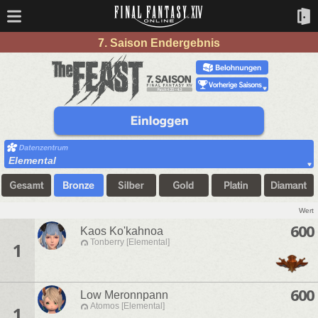
7. Saison Endergebnis
Elemental
Wert
600
Kaos Ko'kahnoa
Tonberry [Elemental]
1
600
Low Meronnpann
Atomos [Elemental]
1