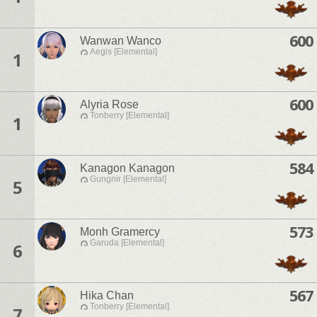
600
Wanwan Wanco
Aegis [Elemental]
1
600
Alyria Rose
Tonberry [Elemental]
1
584
Kanagon Kanagon
Gungnir [Elemental]
5
573
Monh Gramercy
Garuda [Elemental]
6
567
Hika Chan
Tonberry [Elemental]
7