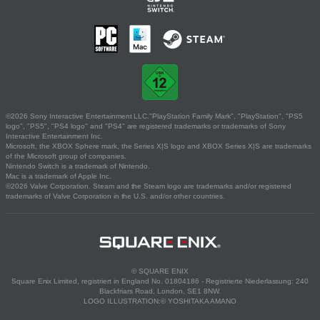
©2026 Sony Interactive Entertainment LLC."PlayStation Family Mark", "PlayStation", "PS5
logo", "PS5", "PS4 logo" and "PS4" are registered trademarks or trademarks of Sony
Interactive Entertainment Inc.
Microsoft, the XBOX Sphere mark, the Series X|S logo and XBOX Series X|S are trademarks
of the Microsoft group of companies.
Nintendo Switch is a trademark of Nintendo.
Mac is a trademark of Apple Inc.
©2026 Valve Corporation. Steam and the Steam logo are trademarks and/or registered
trademarks of Valve Corporation in the U.S. and/or other countries.
© SQUARE ENIX
Square Enix Limited, registriert in England No. 01804186 - Registrierte Niederlassung: 240
Blackfriars Road, London, SE1 8NW.
LOGO ILLUSTRATION:© YOSHITAKA AMANO