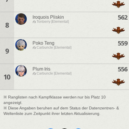
562
Iroquois Pliskin
Tonberry [Elemental]
8
559
Poko Teng
Carbuncle [Elemental]
9
556
Plum Iris
Carbuncle [Elemental]
10
※ Ranglisten nach Kampfklasse werden nur bis Platz 10
angezeigt.
※ Diese Angaben beruhen auf dem Status der Datenzentren- &
Weltenliste zum Zeitpunkt ihrer letzten Aktualisierung.