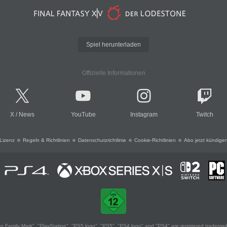
Spiel herunterladen
Offizielle Informationen
X
/
News
YouTube
Instagram
Twitch
Lizenz
Regeln & Richtlinien
Datenschutzrichtlinie
Cookie-Richtlinien
Abo jetzt kündige
 Family Mark", "PlayStation", "PS5 logo", "PS5", "PS4 logo" and "PS4" are registered trademark