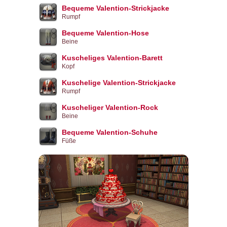
Bequeme Valention-Strickjacke
Rumpf
Bequeme Valention-Hose
Beine
Kuscheliges Valention-Barett
Kopf
Kuschelige Valention-Strickjacke
Rumpf
Kuscheliger Valention-Rock
Beine
Bequeme Valention-Schuhe
Füße