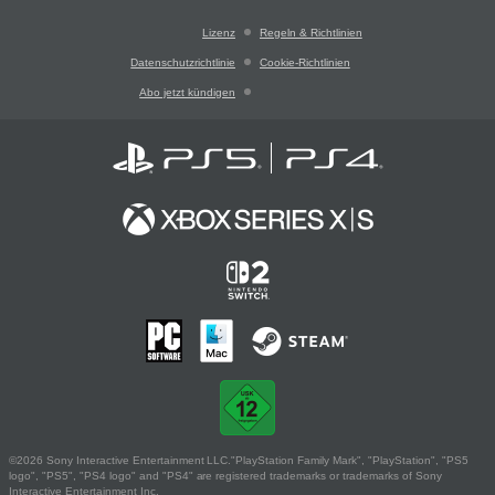
Lizenz
Regeln & Richtlinien
Datenschutzrichtlinie
Cookie-Richtlinien
Abo jetzt kündigen
©2026 Sony Interactive Entertainment LLC."PlayStation Family Mark", "PlayStation", "PS5
logo", "PS5", "PS4 logo" and "PS4" are registered trademarks or trademarks of Sony
Interactive Entertainment Inc.