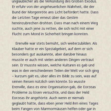
unglaublicher als die Verkündung des Großen Exodus.
Er erfuhr von der ungeheuerlichen Wahrheit, die der
Bund der Morgenröte ans Licht befördert hatte. Dass
die Letzten Tage erneut über das Gestirn
hereinzubrechen drohten. Dass man nach einem Weg
suchte, auch jene zu retten, die sich nicht mit einer
Flucht zum Mond in Sicherheit bringen konnten.
Erenville war stets bemüht, sich weiterzubilden. Als
Klauber hatte er ein Spezialgebiet, auf dem er sich
besonders gut auskannte, aber darüber hinaus
musste er auch mit vielen anderen Dingen vertraut
sein. Er musste wissen, welche Kulturen es gab und
was in den verschiedenen Teilen der Welt vor sich ging
– kurzum galt es, über alles im Bilde zu sein, was auf
seinen Reisen nützlich sein könnte. So wusste
Erenville, dass es eine Organisation gab, die Eorzeas
Probleme zu lösen versuchte, und dass
der Held
Eorzeas
ihr angehörte. Auch wenn er niemals
geglaubt hätte, dass eben
jener Held
ihm eines Tages
beim Fangen von Marmormäusen helfen oder gar in