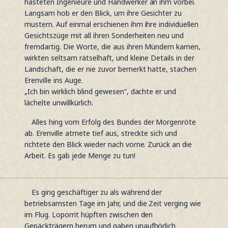
hasteten Ingenieure und Handwerker an ihm vorbei.
Langsam hob er den Blick, um ihre Gesichter zu
mustern. Auf einmal erschienen ihm ihre individuellen
Gesichtszüge mit all ihren Sonderheiten neu und
fremdartig. Die Worte, die aus ihren Mündern kamen,
wirkten seltsam rätselhaft, und kleine Details in der
Landschaft, die er nie zuvor bemerkt hatte, stachen
Erenville ins Auge.
„Ich bin wirklich blind gewesen“, dachte er und
lächelte unwillkürlich.
Alles hing vom Erfolg des Bundes der Morgenröte
ab. Erenville atmete tief aus, streckte sich und
richtete den Blick wieder nach vorne. Zurück an die
Arbeit. Es gab jede Menge zu tun!
Es ging geschäftiger zu als während der
betriebsamsten Tage im Jahr, und die Zeit verging wie
im Flug. Loporrit hüpften zwischen den
Gepäckträgern herum und gaben unaufhörlich