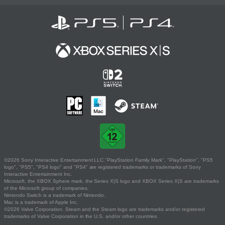
©2026 Sony Interactive Entertainment LLC."PlayStation Family Mark", "PlayStation", "PS5
logo", "PS5", "PS4 logo" and "PS4" are registered trademarks or trademarks of Sony
Interactive Entertainment Inc.
Microsoft, the XBOX Sphere mark, the Series X|S logo and XBOX Series X|S are trademarks
of the Microsoft group of companies.
Nintendo Switch is a trademark of Nintendo.
Mac is a trademark of Apple Inc.
©2026 Valve Corporation. Steam and the Steam logo are trademarks and/or registered
trademarks of Valve Corporation in the U.S. and/or other countries.