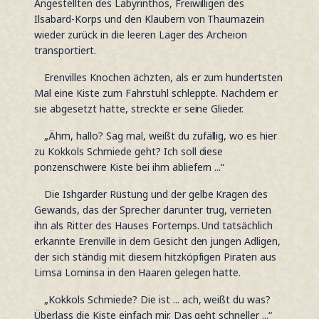
Angestellten des Labyrinthos, Freiwilligen des
Ilsabard-Korps und den Klaubern von Thaumazein
wieder zurück in die leeren Lager des Archeion
transportiert.
Erenvilles Knochen ächzten, als er zum hundertsten
Mal eine Kiste zum Fahrstuhl schleppte. Nachdem er
sie abgesetzt hatte, streckte er seine Glieder.
„Ähm, hallo? Sag mal, weißt du zufällig, wo es hier
zu Kokkols Schmiede geht? Ich soll diese
ponzenschwere Kiste bei ihm abliefern ...“
Die Ishgarder Rüstung und der gelbe Kragen des
Gewands, das der Sprecher darunter trug, verrieten
ihn als Ritter des Hauses Fortemps. Und tatsächlich
erkannte Erenville in dem Gesicht den jungen Adligen,
der sich ständig mit diesem hitzköpfigen Piraten aus
Limsa Lominsa in den Haaren gelegen hatte.
„Kokkols Schmiede? Die ist ... ach, weißt du was?
Überlass die Kiste einfach mir. Das geht schneller ...“