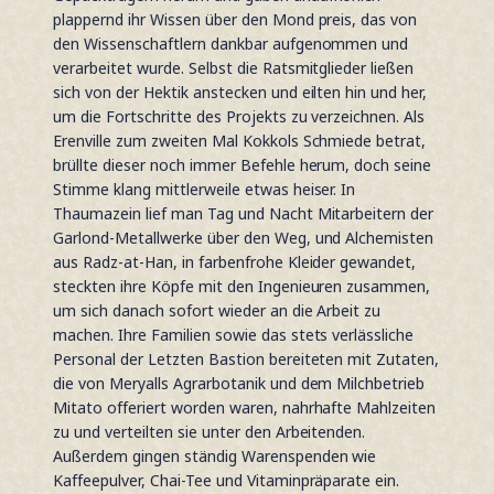
plappernd ihr Wissen über den Mond preis, das von
den Wissenschaftlern dankbar aufgenommen und
verarbeitet wurde. Selbst die Ratsmitglieder ließen
sich von der Hektik anstecken und eilten hin und her,
um die Fortschritte des Projekts zu verzeichnen. Als
Erenville zum zweiten Mal Kokkols Schmiede betrat,
brüllte dieser noch immer Befehle herum, doch seine
Stimme klang mittlerweile etwas heiser. In
Thaumazein lief man Tag und Nacht Mitarbeitern der
Garlond-Metallwerke über den Weg, und Alchemisten
aus Radz-at-Han, in farbenfrohe Kleider gewandet,
steckten ihre Köpfe mit den Ingenieuren zusammen,
um sich danach sofort wieder an die Arbeit zu
machen. Ihre Familien sowie das stets verlässliche
Personal der Letzten Bastion bereiteten mit Zutaten,
die von Meryalls Agrarbotanik und dem Milchbetrieb
Mitato offeriert worden waren, nahrhafte Mahlzeiten
zu und verteilten sie unter den Arbeitenden.
Außerdem gingen ständig Warenspenden wie
Kaffeepulver, Chai-Tee und Vitaminpräparate ein.