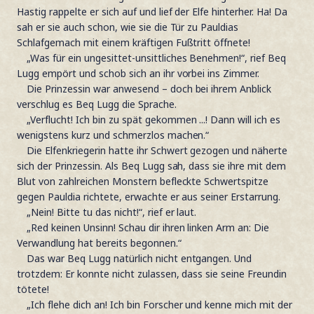
Hastig rappelte er sich auf und lief der Elfe hinterher. Ha! Da
sah er sie auch schon, wie sie die Tür zu Pauldias
Schlafgemach mit einem kräftigen Fußtritt öffnete!
„Was für ein ungesittet-unsittliches Benehmen!“, rief Beq
Lugg empört und schob sich an ihr vorbei ins Zimmer.
Die Prinzessin war anwesend – doch bei ihrem Anblick
verschlug es Beq Lugg die Sprache.
„Verflucht! Ich bin zu spät gekommen ...! Dann will ich es
wenigstens kurz und schmerzlos machen.“
Die Elfenkriegerin hatte ihr Schwert gezogen und näherte
sich der Prinzessin. Als Beq Lugg sah, dass sie ihre mit dem
Blut von zahlreichen Monstern befleckte Schwertspitze
gegen Pauldia richtete, erwachte er aus seiner Erstarrung.
„Nein! Bitte tu das nicht!“, rief er laut.
„Red keinen Unsinn! Schau dir ihren linken Arm an: Die
Verwandlung hat bereits begonnen.“
Das war Beq Lugg natürlich nicht entgangen. Und
trotzdem: Er konnte nicht zulassen, dass sie seine Freundin
tötete!
„Ich flehe dich an! Ich bin Forscher und kenne mich mit der