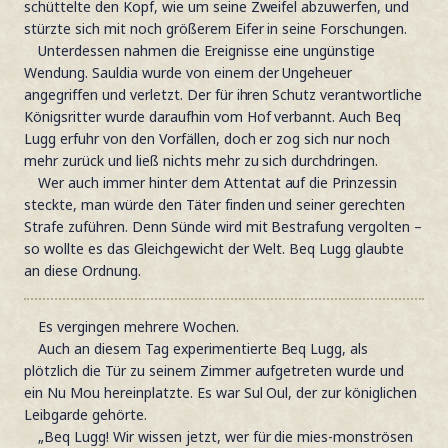
schüttelte den Kopf, wie um seine Zweifel abzuwerfen, und
stürzte sich mit noch größerem Eifer in seine Forschungen.
Unterdessen nahmen die Ereignisse eine ungünstige
Wendung. Sauldia wurde von einem der Ungeheuer
angegriffen und verletzt. Der für ihren Schutz verantwortliche
Königsritter wurde daraufhin vom Hof verbannt. Auch Beq
Lugg erfuhr von den Vorfällen, doch er zog sich nur noch
mehr zurück und ließ nichts mehr zu sich durchdringen.
Wer auch immer hinter dem Attentat auf die Prinzessin
steckte, man würde den Täter finden und seiner gerechten
Strafe zuführen. Denn Sünde wird mit Bestrafung vergolten –
so wollte es das Gleichgewicht der Welt. Beq Lugg glaubte
an diese Ordnung.
Es vergingen mehrere Wochen.
Auch an diesem Tag experimentierte Beq Lugg, als
plötzlich die Tür zu seinem Zimmer aufgetreten wurde und
ein Nu Mou hereinplatzte. Es war Sul Oul, der zur königlichen
Leibgarde gehörte.
„Beq Lugg! Wir wissen jetzt, wer für die mies-monströsen