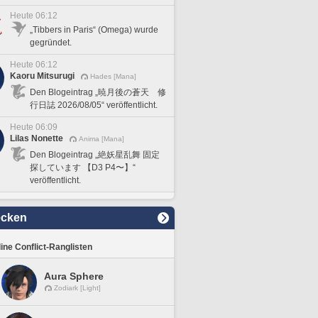
Heute 06:12
„Tibbers in Paris“ (Omega) wurde
gegründet.
Heute 06:12
Kaoru Mitsurugi
Hades [Mana]
Den Blogeintrag „暁月後の蒼天 修
行日誌 2026/08/05“ veröffentlicht.
Heute 06:09
Lilas Nonette
Anima [Mana]
Den Blogeintrag „絶妖星乱舞 固定
探しています 【D3 P4〜】“
veröffentlicht.
ecken
line Conflict-Ranglisten
Aura Sphere
Zodiark [Light]