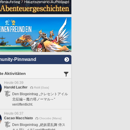
unity-Pinnwand
e Aktivitäten
Heute 06:39
Harold Lucifer
Ridill [Gaia]
Den Blogeintrag „クレセントアイル
北征編～魔の塔ノーマル～“
veröffentlicht.
Heute 06:37
Cacao Macchiato
Chocobo [Mana]
Den Blogeintrag „絶妖星乱舞 侍ス
キル回しメモ“ veröffentlicht.