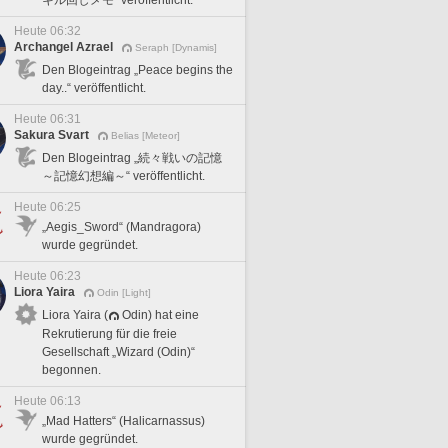
Heute 06:32
Archangel Azrael
Seraph [Dynamis]
Den Blogeintrag „Peace begins the
day..“ veröffentlicht.
Heute 06:31
Sakura Svart
Belias [Meteor]
Den Blogeintrag „続々戦いの記憶
～記憶幻想編～“ veröffentlicht.
Heute 06:25
„Aegis_Sword“ (Mandragora)
wurde gegründet.
Heute 06:23
Liora Yaira
Odin [Light]
Liora Yaira (
Odin) hat eine
Rekrutierung für die freie
Gesellschaft „Wizard (Odin)“
begonnen.
Heute 06:13
„Mad Hatters“ (Halicarnassus)
wurde gegründet.