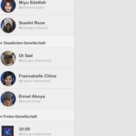
Miyu Edelfelt
Phoenix [Light]
Scarlet Rose
Spriggan [Chaos]
r Staatlichen Gesellschaft
Ot Sad
Gungnir [Elemental]
Fransabelle Chloe
Typhon [Elemental]
Ennet Akoya
Fenrir [Gaia]
r Freien Gesellschaft
10:00
Gungnir [Elemental]