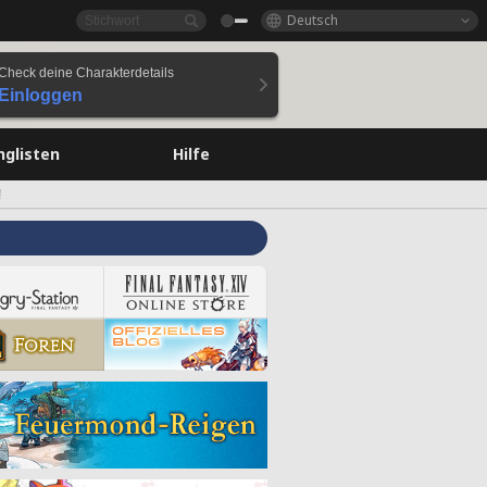
Deutsch
Check deine Charakterdetails
Einloggen
nglisten
Hilfe
!