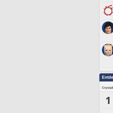
Entd
Crystal
1