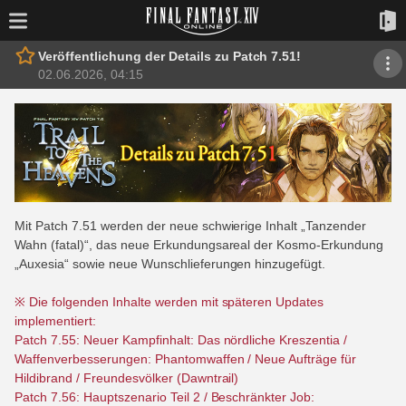
Veröffentlichung der Details zu Patch 7.51!
02.06.2026, 04:15
Mit Patch 7.51 werden der neue schwierige Inhalt „Tanzender
Wahn (fatal)“, das neue Erkundungsareal der Kosmo-Erkundung
„Auxesia“ sowie neue Wunschlieferungen hinzugefügt.
※ Die folgenden Inhalte werden mit späteren Updates
implementiert:
Patch 7.55: Neuer Kampfinhalt: Das nördliche Kreszentia /
Waffenverbesserungen: Phantomwaffen / Neue Aufträge für
Hildibrand / Freundesvölker (Dawntrail)
Patch 7.56: Hauptszenario Teil 2 / Beschränkter Job: