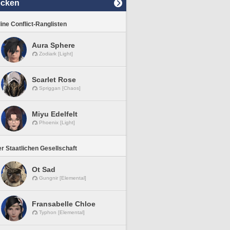
ecken
line Conflict-Ranglisten
Aura Sphere
Zodiark [Light]
Scarlet Rose
Spriggan [Chaos]
Miyu Edelfelt
Phoenix [Light]
r Staatlichen Gesellschaft
Ot Sad
Gungnir [Elemental]
Fransabelle Chloe
Typhon [Elemental]