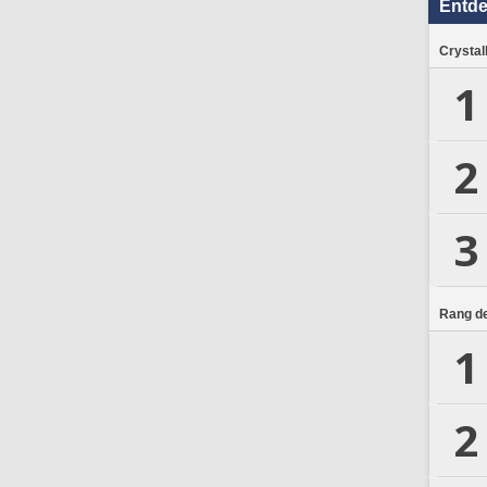
Entd
Crystal
1
2
3
Rang de
1
2