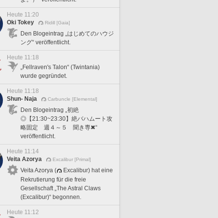
Heute 11:20
Oki Tokey
Ridill [Gaia]
Den Blogeintrag „はじめてのハウジ
ング“ veröffentlicht.
Heute 11:18
„Fellraven's Talon“ (Twintania)
wurde gegründet.
Heute 11:18
Shun- Naja
Carbuncle [Elemental]
Den Blogeintrag „初絶
◎【21:30~23:30】絶バハムート攻
略固定 週４～５ 聞き専✖“
veröffentlicht.
Heute 11:14
Veita Azorya
Excalibur [Primal]
Veita Azorya (
Excalibur) hat eine
Rekrutierung für die freie
Gesellschaft „The Astral Claws
(Excalibur)“ begonnen.
Heute 11:12