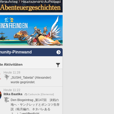
unity-Pinnwand
e Aktivitäten
Heute 11:28
„SUSHI_Tabetai“ (Alexander)
wurde gegründet.
Heute 11:22
Iitika Baatika
Carbuncle [Elemental]
Den Blogeintrag „第147回 決戦の
地へ・サンクレッドとポンコツ生存
説（暁月編の、ネタバレある
よ。）“ veröffentlicht.