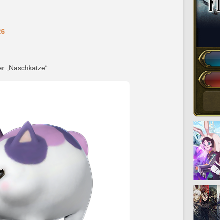
26
er „Naschkatze“