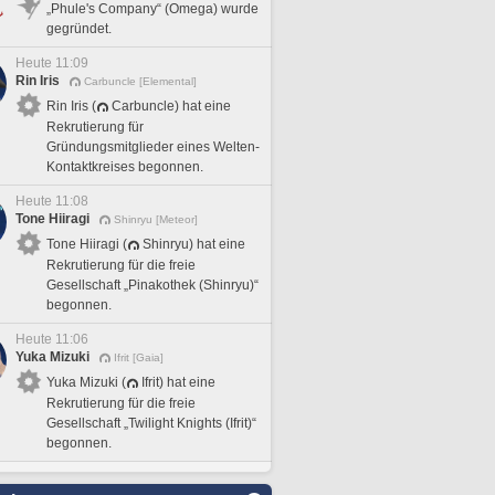
„Phule's Company“ (Omega) wurde
gegründet.
Heute 11:09
Rin Iris
Carbuncle [Elemental]
Rin Iris (
Carbuncle) hat eine
Rekrutierung für
Gründungsmitglieder eines Welten-
Kontaktkreises begonnen.
Heute 11:08
Tone Hiiragi
Shinryu [Meteor]
Tone Hiiragi (
Shinryu) hat eine
Rekrutierung für die freie
Gesellschaft „Pinakothek (Shinryu)“
begonnen.
Heute 11:06
Yuka Mizuki
Ifrit [Gaia]
Yuka Mizuki (
Ifrit) hat eine
Rekrutierung für die freie
Gesellschaft „Twilight Knights (Ifrit)“
begonnen.