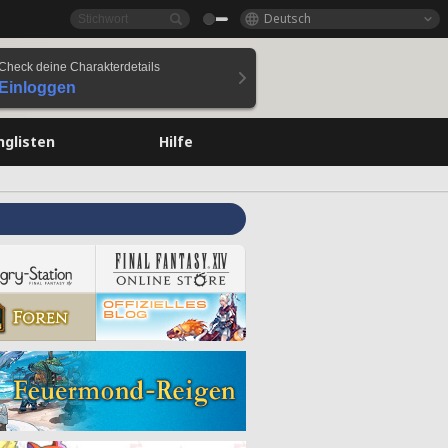
Deutsch
Check deine Charakterdetails
Einloggen
nglisten
Hilfe