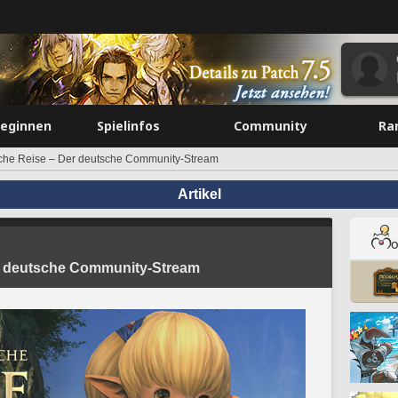
beginnen
Spielinfos
Community
Ra
che Reise – Der deutsche Community-Stream
Artikel
er deutsche Community-Stream