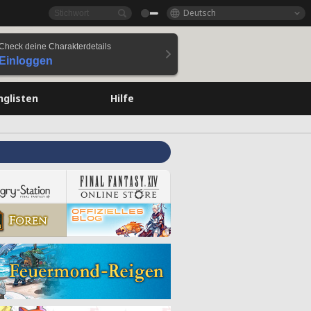
Deutsch
Check deine Charakterdetails
Einloggen
nglisten
Hilfe