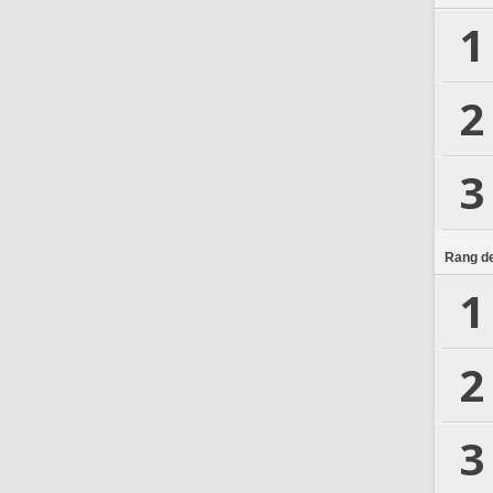
1
2
3
Rang de
1
2
3