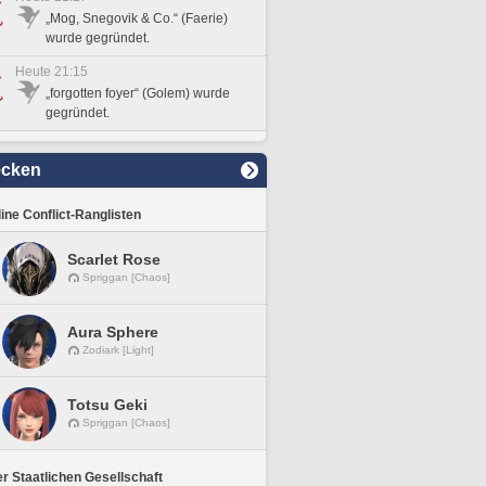
„Mog, Snegovik & Co.“ (Faerie)
wurde gegründet.
Heute 21:15
„forgotten foyer“ (Golem) wurde
gegründet.
ecken
line Conflict-Ranglisten
Scarlet Rose
Spriggan [Chaos]
Aura Sphere
Zodiark [Light]
Totsu Geki
Spriggan [Chaos]
r Staatlichen Gesellschaft