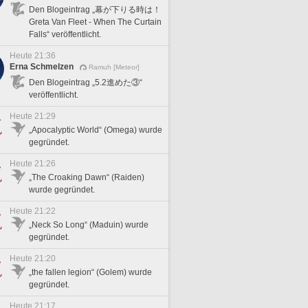
Den Blogeintrag „幕が下りる時は！
Greta Van Fleet - When The Curtain
Falls“ veröffentlicht.
Heute 21:36
Erna Schmelzen
Ramuh [Meteor]
Den Blogeintrag „5.2進めた③“
veröffentlicht.
Heute 21:29
„Apocalyptic World“ (Omega) wurde
gegründet.
Heute 21:26
„The Croaking Dawn“ (Raiden)
wurde gegründet.
Heute 21:22
„Neck So Long“ (Maduin) wurde
gegründet.
Heute 21:20
„the fallen legion“ (Golem) wurde
gegründet.
Heute 21:17