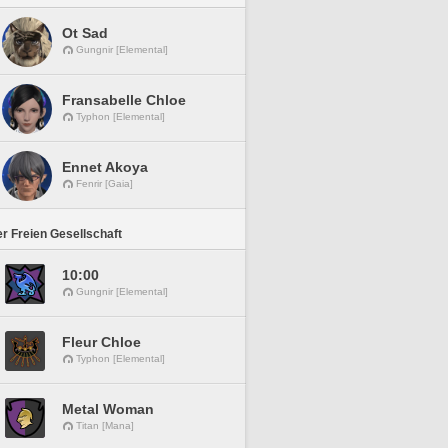
Ot Sad
Gungnir [Elemental]
Fransabelle Chloe
Typhon [Elemental]
Ennet Akoya
Fenrir [Gaia]
r Freien Gesellschaft
10:00
Gungnir [Elemental]
Fleur Chloe
Typhon [Elemental]
Metal Woman
Titan [Mana]