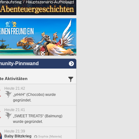
unity-Pinnwand
e Aktivitäten
Heute 21:42
„yrHrH“ (Chocobo) wurde
gegründet.
Heute 21:41
„SWEET TREATS“ (Balmung)
wurde gegründet.
Heute 21:39
Baby Blitzkrieg
Sophia [Materia]