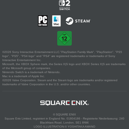
©2026 Sony Interactive Entertainment LLC."PlayStation Family Mark", "PlayStation", "PS5
logo", "PS5", "PS4 logo" and "PS4" are registered trademarks or trademarks of Sony
Interactive Entertainment Inc.
Microsoft, the XBOX Sphere mark, the Series X|S logo and XBOX Series X|S are trademarks
of the Microsoft group of companies.
Nintendo Switch is a trademark of Nintendo.
Mac is a trademark of Apple Inc.
©2026 Valve Corporation. Steam and the Steam logo are trademarks and/or registered
trademarks of Valve Corporation in the U.S. and/or other countries.
© SQUARE ENIX
Square Enix Limited, registriert in England No. 01804186 - Registrierte Niederlassung: 240
Blackfriars Road, London, SE1 8NW.
LOGO ILLUSTRATION:© YOSHITAKA AMANO