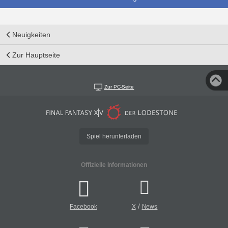
Neuigkeiten
Zur Hauptseite
Zur PC-Seite
Spiel herunterladen
Offizielle Informationen
/
Facebook
X
News