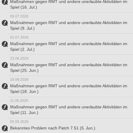
Maßnahmen gegen RMT und andere unerlaubte Aktivitäten im
Spiel (16. Jul.)
09.07.2026
Maßnahmen gegen RMT und andere unerlaubte Aktivitäten im
Spiel (9. Jul.)
02.07.2026
Maßnahmen gegen RMT und andere unerlaubte Aktivitäten im
Spiel (2. Jul.)
25.06.2026
Maßnahmen gegen RMT und andere unerlaubte Aktivitäten im
Spiel (25. Jun.)
18.06.2026
Maßnahmen gegen RMT und andere unerlaubte Aktivitäten im
Spiel (18. Jun.)
11.06.2026
Maßnahmen gegen RMT und andere unerlaubte Aktivitäten im
Spiel (11. Jun.)
05.06.2026
Bekanntes Problem nach Patch 7.51 (5. Jun.)