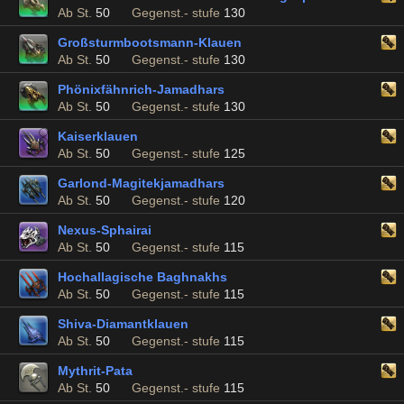
Ab St.
50
Gegenst.- stufe
130
Großsturmbootsmann-Klauen
Ab St.
50
Gegenst.- stufe
130
Phönixfähnrich-Jamadhars
Ab St.
50
Gegenst.- stufe
130
Kaiserklauen
Ab St.
50
Gegenst.- stufe
125
Garlond-Magitekjamadhars
Ab St.
50
Gegenst.- stufe
120
Nexus-Sphairai
Ab St.
50
Gegenst.- stufe
115
Hochallagische Baghnakhs
Ab St.
50
Gegenst.- stufe
115
Shiva-Diamantklauen
Ab St.
50
Gegenst.- stufe
115
Mythrit-Pata
Ab St.
50
Gegenst.- stufe
115