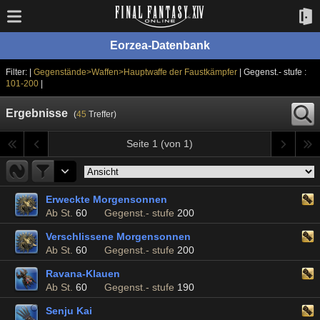
Eorzea-Datenbank
Filter: |
Gegenstände>Waffen>Hauptwaffe der Faustkämpfer
| Gegenst.- stufe :
101-200
|
Ergebnisse
(
45
Treffer)
Seite 1 (von 1)
Erweckte Morgensonnen
Ab St.
60
Gegenst.- stufe
200
Verschlissene Morgensonnen
Ab St.
60
Gegenst.- stufe
200
Ravana-Klauen
Ab St.
60
Gegenst.- stufe
190
Senju Kai