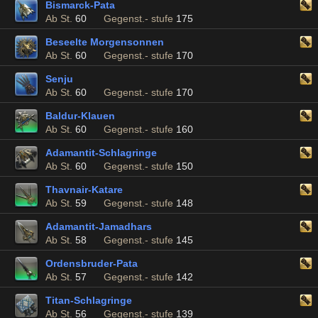
Bismarck-Pata
Ab St.
60
Gegenst.- stufe
175
Beseelte Morgensonnen
Ab St.
60
Gegenst.- stufe
170
Senju
Ab St.
60
Gegenst.- stufe
170
Baldur-Klauen
Ab St.
60
Gegenst.- stufe
160
Adamantit-Schlagringe
Ab St.
60
Gegenst.- stufe
150
Thavnair-Katare
Ab St.
59
Gegenst.- stufe
148
Adamantit-Jamadhars
Ab St.
58
Gegenst.- stufe
145
Ordensbruder-Pata
Ab St.
57
Gegenst.- stufe
142
Titan-Schlagringe
Ab St.
56
Gegenst.- stufe
139