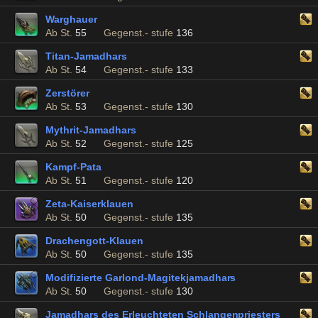
Warghauer
Ab St.
55
Gegenst.- stufe
136
Titan-Jamadhars
Ab St.
54
Gegenst.- stufe
133
Zerstörer
Ab St.
53
Gegenst.- stufe
130
Mythrit-Jamadhars
Ab St.
52
Gegenst.- stufe
125
Kampf-Pata
Ab St.
51
Gegenst.- stufe
120
Zeta-Kaiserklauen
Ab St.
50
Gegenst.- stufe
135
Drachengott-Klauen
Ab St.
50
Gegenst.- stufe
135
Modifizierte Garlond-Magitekjamadhars
Ab St.
50
Gegenst.- stufe
130
Jamadhars des Erleuchteten Schlangenpriesters