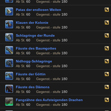
Ab St.
60
Gegenst.- stufe
180
Patas der endlosen Weiten
Ab St.
60
Gegenst.- stufe
180
Klauen der Kolonie
Ab St.
60
Gegenst.- stufe
180
Schlagringe der Runde
Ab St.
60
Gegenst.- stufe
180
Fäuste des Baumgottes
Ab St.
60
Gegenst.- stufe
180
Nidhogg-Schlagringe
Ab St.
60
Gegenst.- stufe
180
Fäuste der Göttin
Ab St.
60
Gegenst.- stufe
180
Fäuste des Dämons
Ab St.
60
Gegenst.- stufe
180
Fangzähne des Aufsteigenden Drachen
Ab St.
60
Gegenst.- stufe
180