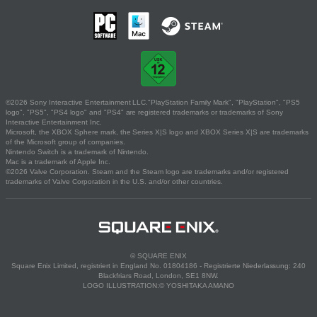
©2026 Sony Interactive Entertainment LLC."PlayStation Family Mark", "PlayStation", "PS5
logo", "PS5", "PS4 logo" and "PS4" are registered trademarks or trademarks of Sony
Interactive Entertainment Inc.
Microsoft, the XBOX Sphere mark, the Series X|S logo and XBOX Series X|S are trademarks
of the Microsoft group of companies.
Nintendo Switch is a trademark of Nintendo.
Mac is a trademark of Apple Inc.
©2026 Valve Corporation. Steam and the Steam logo are trademarks and/or registered
trademarks of Valve Corporation in the U.S. and/or other countries.
© SQUARE ENIX
Square Enix Limited, registriert in England No. 01804186 - Registrierte Niederlassung: 240
Blackfriars Road, London, SE1 8NW.
LOGO ILLUSTRATION:© YOSHITAKA AMANO